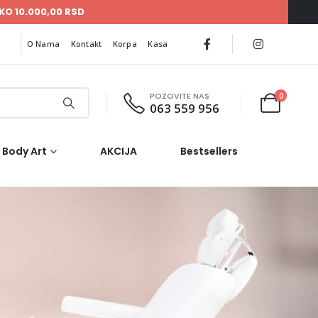
KO 10.000,00 RSD
O Nama
Kontakt
Korpa
Kasa
POZOVITE NAS
0
063 559 956
Body Art
AKCIJA
Bestsellers