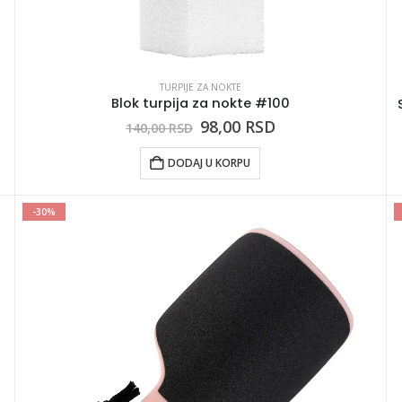
TURPIJE ZA NOKTE
Blok turpija za nokte #100
98,00
RSD
140,00
RSD
DODAJ U KORPU
-30%