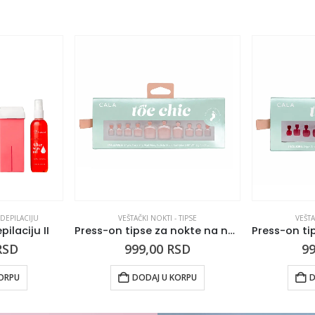
DEPILACIJU
VEŠTAČKI NOKTI - TIPSE
VEŠTA
ilaciju II
Press-on tipse za nokte na nogama French
RSD
999,00
RSD
9
ORPU
DODAJ U KORPU
D