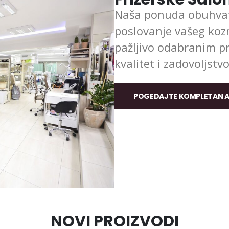
Naša ponuda obuhvata
poslovanje vašeg kozm
pažljivo odabranim 
kvalitet i zadovoljstv
POGEDAJTE KOMPLETAN 
NOVI PROIZVODI