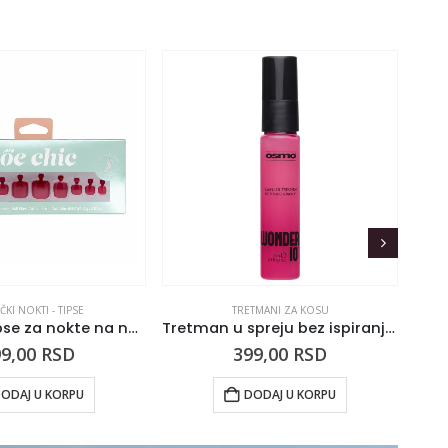
ČKI NOKTI - TIPSE
TRETMANI ZA KOSU
Press-on tipse za nokte na nogama Crvene
Tretman u spreju bez ispiranja – Wonder 10, 25 ml
99,00
RSD
399,00
RSD
ODAJ U KORPU
DODAJ U KORPU