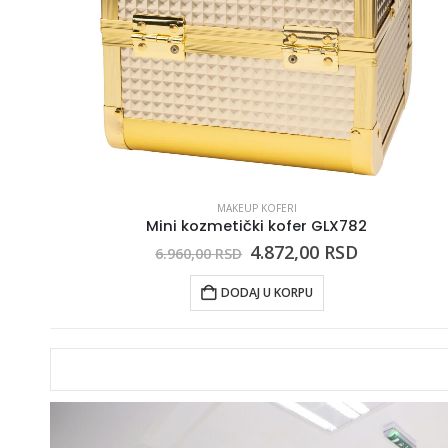
MAKEUP KOFERI
Mini kozmetički kofer GLX782
4.872,00
RSD
6.960,00
RSD
DODAJ U KORPU