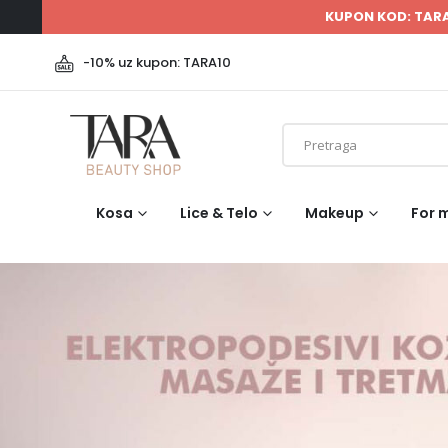
KUPON KOD: TAR
-10% uz kupon: TARA10
Kosa
Lice & Telo
Makeup
For 