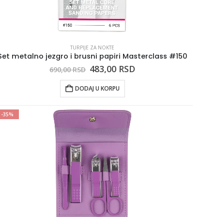
TURPIJE ZA NOKTE
Set metalno jezgro i brusni papiri Masterclass #150
483,00
RSD
690,00
RSD
DODAJ U KORPU
-35%