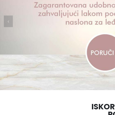
ISKOR
P