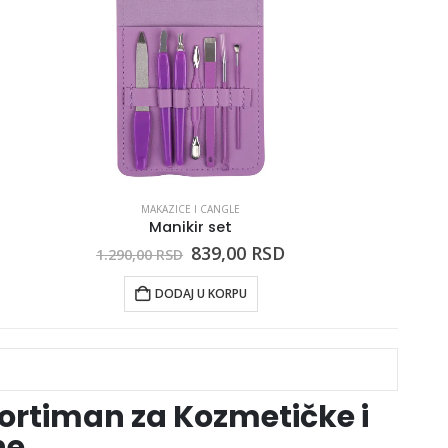
MAKAZICE I CANGLE
Manikir set
839,00
RSD
1.290,00
RSD
DODAJ U KORPU
rtiman za Kozmetičke i
ne