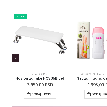
NOVO
UNCATEGORIZED
VOSKOVI ZA HLADNU 
xing
Naslon za ruke HC305B beli
Set za hladnu dep
3.950,00
RSD
1.995,00
DODAJ U KORPU
DODAJ U K