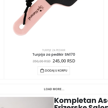
TURPIJE ZA PEDIKIR
Turpija za pedikir SN170
245,00
RSD
350,00
RSD
DODAJ U KORPU
LOAD MORE...
Kompletan Aso
Frizerske Salo