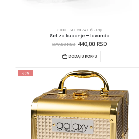
KUPKE I GELOVI ZA TUŠIRANJE
Set za kupanje – lavanda
440,00
RSD
879,00
RSD
DODAJ U KORPU
-30%