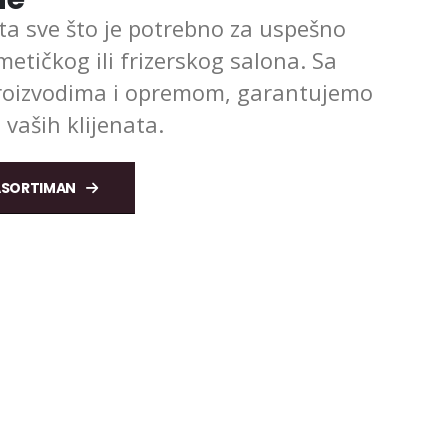
 sve što je potrebno za uspešno
etičkog ili frizerskog salona. Sa
proizvodima i opremom, garantujemo
o vaših klijenata.
ASORTIMAN