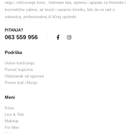
negu i stilizovanje kose , tretmane tela, opremu i aparate za frizerske i
kozmetičke salone, air brush i naravno šminku, bilo da se radi o
salonskoj, profesionalnoj ili ličnoj upotrebi.
PITANJA?
063 559 956
Podrška
Uslovi korišćenja
Pomoć kupcima
Odustanak od ugovora
Promo kod i Akcija
Meni
Kosa
Lice & Telo
Makeup
For Men