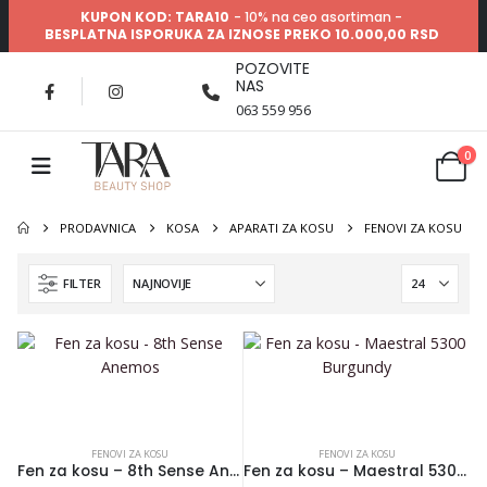
KUPON KOD: TARA10
- 10% na ceo asortiman -
BESPLATNA ISPORUKA ZA IZNOSE PREKO 10.000,00 RSD
POZOVITE
NAS
063 559 956
0
PRODAVNICA
KOSA
APARATI ZA KOSU
FENOVI ZA KOSU
FILTER
FENOVI ZA KOSU
FENOVI ZA KOSU
Fen za kosu – 8th Sense Anemos
Fen za kosu – Maestral 5300 Burgundy