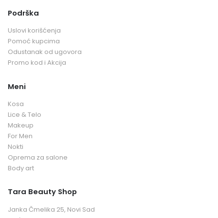
Podrška
Uslovi korišćenja
Pomoć kupcima
Odustanak od ugovora
Promo kod i Akcija
Meni
Kosa
Lice & Telo
Makeup
For Men
Nokti
Oprema za salone
Body art
Tara Beauty Shop
Janka Čmelika 25, Novi Sad