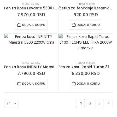
FENOVI ZA KOSU
FENOVI ZA KOSU
Fen za kosu Levante 5300 INFINITY Leopard 2200W
Četka za feniranje keramička sa sintetičkim iglicama i prirodnom dlakom Nano Technology Zlatna 32mm
7.970,00
RSD
920,00
RSD
DODAJ U KORPU
DODAJ U KORPU
FENOVI ZA KOSU
FENOVI ZA KOSU
Fen za kosu INFINITY Maestral 5300 2200W Crna
Fen za kosu Rapid Turbo 3100 TECNO ELETTRA 2000W Crno/Sivi
7.790,00
RSD
8.330,00
RSD
DODAJ U KORPU
DODAJ U KORPU
1
2
3