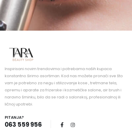
Inspirisani novim trendovima i potrebama naših kupaca
konstantno širimo asortiman. Kod nas možete pronaći sve što
vam je potrebno za negu i stilizovanje kose , tretmane tela,
opremu i aparate za frizerske i kozmetičke salone, air brush i
naravno šminku, bilo da se radi o salonskoj, profesionalnoj ili
ličnoj upotrebi.
PITANJA?
063 559 956