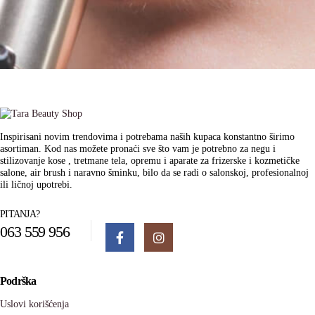
Inspirisani novim trendovima i potrebama naših kupaca konstantno širimo
asortiman. Kod nas možete pronaći sve što vam je potrebno za negu i
stilizovanje kose , tretmane tela, opremu i aparate za frizerske i kozmetičke
salone, air brush i naravno šminku, bilo da se radi o salonskoj, profesionalnoj
ili ličnoj upotrebi.
PITANJA?
063 559 956
Podrška
Uslovi korišćenja