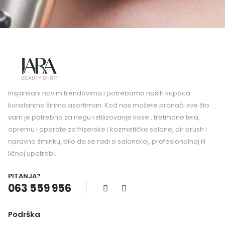
Inspirisani novim trendovima i potrebama naših kupaca
konstantno širimo asortiman. Kod nas možete pronaći sve što
vam je potrebno za negu i stilizovanje kose , tretmane tela,
opremu i aparate za frizerske i kozmetičke salone, air brush i
naravno šminku, bilo da se radi o salonskoj, profesionalnoj ili
ličnoj upotrebi.
PITANJA?
063 559 956
Podrška