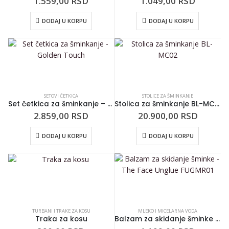
1.559,00
RSD
1.049,00
RSD
DODAJ U KORPU
DODAJ U KORPU
SETOVI ČETKICA
STOLICE ZA ŠMINKANJE
Set četkica za šminkanje – Golden Touch
Stolica za šminkanje BL-MC02
2.859,00
RSD
20.900,00
RSD
DODAJ U KORPU
DODAJ U KORPU
TURBANI I TRAKE ZA KOSU
MLEKO I MICELARNA VODA
Traka za kosu
Balzam za skidanje šminke – The Face Unglue FUGMR01