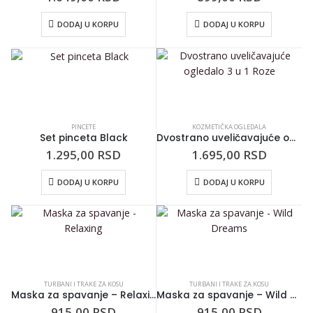
DODAJ U KORPU
DODAJ U KORPU
PINCETE
KOZMETIČKA OGLEDALA
Set pinceta Black
Dvostrano uveličavajuće ogledalo 3 u 1 Roze
1.295,00
RSD
1.695,00
RSD
DODAJ U KORPU
DODAJ U KORPU
TURBANI I TRAKE ZA KOSU
TURBANI I TRAKE ZA KOSU
Maska za spavanje – Relaxing
Maska za spavanje – Wild Dreams
915,00
RSD
915,00
RSD