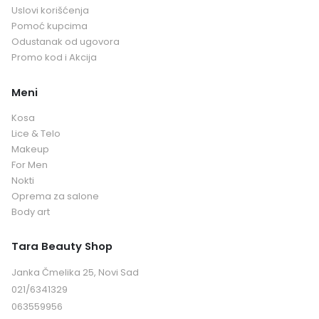
Uslovi korišćenja
Pomoć kupcima
Odustanak od ugovora
Promo kod i Akcija
Meni
Kosa
Lice & Telo
Makeup
For Men
Nokti
Oprema za salone
Body art
Tara Beauty Shop
Janka Čmelika 25, Novi Sad
021/6341329
063559956