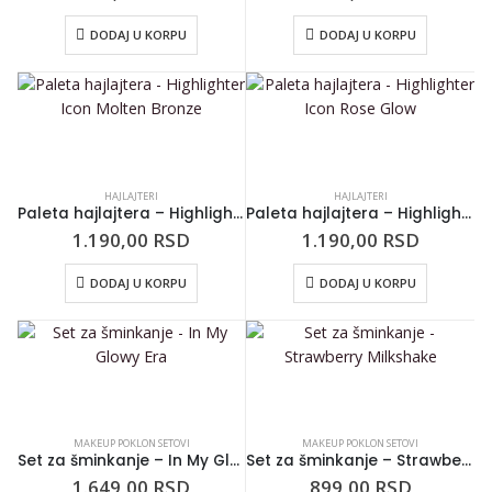
DODAJ U KORPU
DODAJ U KORPU
HAJLAJTERI
HAJLAJTERI
Paleta hajlajtera – Highlighter Icon Molten Bronze
Paleta hajlajtera – Highlighter Icon Rose Glow
1.190,00
RSD
1.190,00
RSD
DODAJ U KORPU
DODAJ U KORPU
MAKEUP POKLON SETOVI
MAKEUP POKLON SETOVI
Set za šminkanje – In My Glowy Era
Set za šminkanje – Strawberry Milkshake
1.649,00
RSD
899,00
RSD