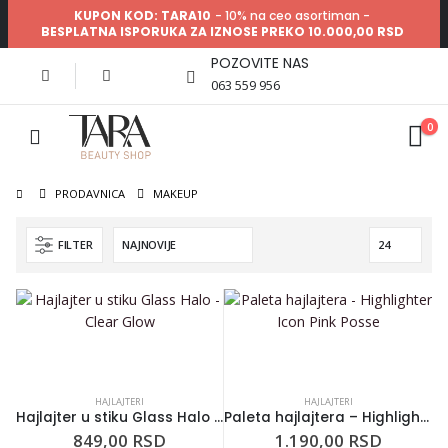
KUPON KOD: TARA10
- 10% na ceo asortiman -
BESPLATNA ISPORUKA ZA IZNOSE PREKO 10.000,00 RSD
POZOVITE NAS
063 559 956
0
PRODAVNICA
MAKEUP
FILTER
HAJLAJTERI
HAJLAJTERI
Hajlajter u stiku Glass Halo – Clear Glow
Paleta hajlajtera – Highlighter Icon Pink Posse
849,00
RSD
1.190,00
RSD