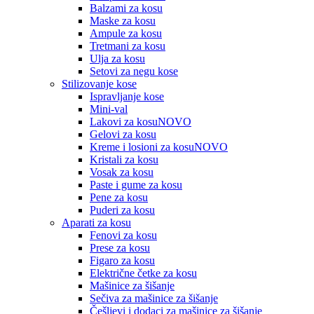
Balzami za kosu
Maske za kosu
Ampule za kosu
Tretmani za kosu
Ulja za kosu
Setovi za negu kose
Stilizovanje kose
Ispravljanje kose
Mini-val
Lakovi za kosu
NOVO
Gelovi za kosu
Kreme i losioni za kosu
NOVO
Kristali za kosu
Vosak za kosu
Paste i gume za kosu
Pene za kosu
Puderi za kosu
Aparati za kosu
Fenovi za kosu
Prese za kosu
Figaro za kosu
Električne četke za kosu
Mašinice za šišanje
Sečiva za mašinice za šišanje
Češljevi i dodaci za mašinice za šišanje