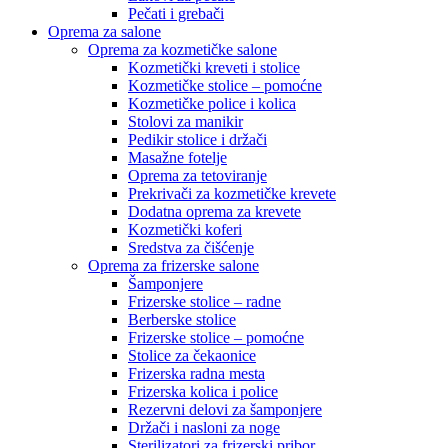
Pečati i grebači
Oprema za salone
Oprema za kozmetičke salone
Kozmetički kreveti i stolice
Kozmetičke stolice – pomoćne
Kozmetičke police i kolica
Stolovi za manikir
Pedikir stolice i držači
Masažne fotelje
Oprema za tetoviranje
Prekrivači za kozmetičke krevete
Dodatna oprema za krevete
Kozmetički koferi
Sredstva za čišćenje
Oprema za frizerske salone
Šamponjere
Frizerske stolice – radne
Berberske stolice
Frizerske stolice – pomoćne
Stolice za čekaonice
Frizerska radna mesta
Frizerska kolica i police
Rezervni delovi za šamponjere
Držači i nasloni za noge
Sterilizatori za frizerski pribor