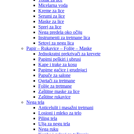
Micelarna voda
Kreme za lice
Serumi za lice
Maske za lice
Sprej za lice
Nega predela oko očiju
Instrumenti za tretmane lica
Setovi za negu lica
Papir – Rukavice – Folije – Maske
Jednokratni prekrivači za krevete
Papirni peškiri i ubrusi
Kape i trake za kosu
Papirne gaćice i grudnjaci
Papuče za salone
Ogrtači za tretmane
Folije za tretmane
Zaštitne maske za lice
Zaštitne rukavice
Nega tela
Anticelulit i masažni tretmani
Losioni i mleko za telo
Piling tela
Ulja za negu tela
Nega ruku