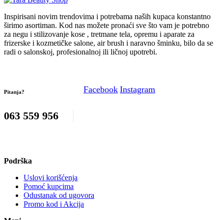
Inspirisani novim trendovima i potrebama naših kupaca konstantno
širimo asortiman. Kod nas možete pronaći sve što vam je potrebno
za negu i stilizovanje kose , tretmane tela, opremu i aparate za
frizerske i kozmetičke salone, air brush i naravno šminku, bilo da se
radi o salonskoj, profesionalnoj ili ličnoj upotrebi.
Facebook
Instagram
Pitanja?
063 559 956
Podrška
Uslovi korišćenja
Pomoć kupcima
Odustanak od ugovora
Promo kod i Akcija