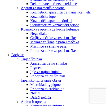
Dekorativne berberske reklame
Aparati za kozmetičke salone
Kozmetički aparati za tretmane lica i tela
Kozmetičke lupe
Kozmetički aparati – dodaci
Sterilizatori za kozmetički pribor
Kozmetika i oprema za kućne ljubimce
Nega dlake
Češljevi i četke za pse i mačke
Makaze za šišanje pasa i mačaka
Mašinice za šišanje pasa
Pribor za nokte za pse i mačke
Body art
Trajna šminka
Aparati za trajnu šminku
Pigmenti
Igle za trajnu šminku
Pribor za trajnu šminku
Japansko iscrtavanje obrva
Microblading pigmenti
Pribor za microblading
Nožići
Držači nožića
Airbrush oprema
Kompresor za airbrush