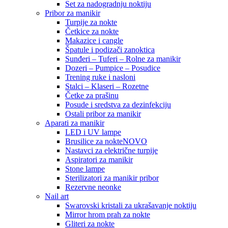
Set za nadogradnju noktiju
Pribor za manikir
Turpije za nokte
Četkice za nokte
Makazice i cangle
Špatule i podizači zanoktica
Sunđeri – Tuferi – Rolne za manikir
Dozeri – Pumpice – Posudice
Trening ruke i nasloni
Stalci – Klaseri – Rozetne
Četke za prašinu
Posude i sredstva za dezinfekciju
Ostali pribor za manikir
Aparati za manikir
LED i UV lampe
Brusilice za nokte
NOVO
Nastavci za električne turpije
Aspiratori za manikir
Stone lampe
Sterilizatori za manikir pribor
Rezervne neonke
Nail art
Swarovski kristali za ukrašavanje noktiju
Mirror hrom prah za nokte
Gliteri za nokte