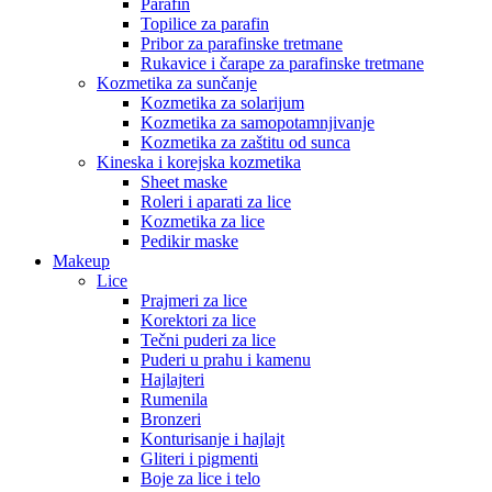
Parafin
Topilice za parafin
Pribor za parafinske tretmane
Rukavice i čarape za parafinske tretmane
Kozmetika za sunčanje
Kozmetika za solarijum
Kozmetika za samopotamnjivanje
Kozmetika za zaštitu od sunca
Kineska i korejska kozmetika
Sheet maske
Roleri i aparati za lice
Kozmetika za lice
Pedikir maske
Makeup
Lice
Prajmeri za lice
Korektori za lice
Tečni puderi za lice
Puderi u prahu i kamenu
Hajlajteri
Rumenila
Bronzeri
Konturisanje i hajlajt
Gliteri i pigmenti
Boje za lice i telo