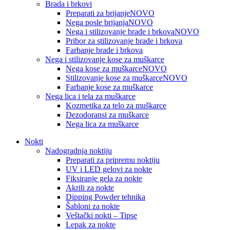
Brada i brkovi
Preparati za brijanje
NOVO
Nega posle brijanja
NOVO
Nega i stilizovanje brade i brkova
NOVO
Pribor za stilizovanje brade i brkova
Farbanje brade i brkova
Nega i stilizovanje kose za muškarce
Nega kose za muškarce
NOVO
Stilizovanje kose za muškarce
NOVO
Farbanje kose za muškarce
Nega lica i tela za muškarce
Kozmetika za telo za muškarce
Dezodoransi za muškarce
Nega lica za muškarce
Nokti
Nadogradnja noktiju
Preparati za pripremu noktiju
UV i LED gelovi za nokte
Fiksiranje gela za nokte
Akrili za nokte
Dipping Powder tehnika
Šabloni za nokte
Veštački nokti – Tipse
Lepak za nokte