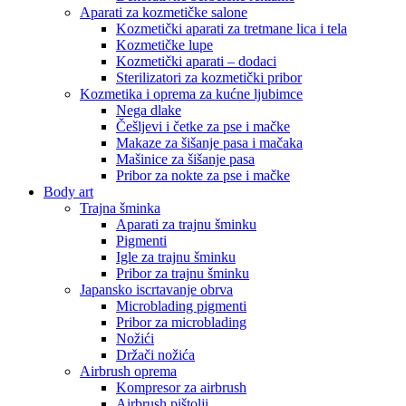
Aparati za kozmetičke salone
Kozmetički aparati za tretmane lica i tela
Kozmetičke lupe
Kozmetički aparati – dodaci
Sterilizatori za kozmetički pribor
Kozmetika i oprema za kućne ljubimce
Nega dlake
Češljevi i četke za pse i mačke
Makaze za šišanje pasa i mačaka
Mašinice za šišanje pasa
Pribor za nokte za pse i mačke
Body art
Trajna šminka
Aparati za trajnu šminku
Pigmenti
Igle za trajnu šminku
Pribor za trajnu šminku
Japansko iscrtavanje obrva
Microblading pigmenti
Pribor za microblading
Nožići
Držači nožića
Airbrush oprema
Kompresor za airbrush
Airbrush pištolji