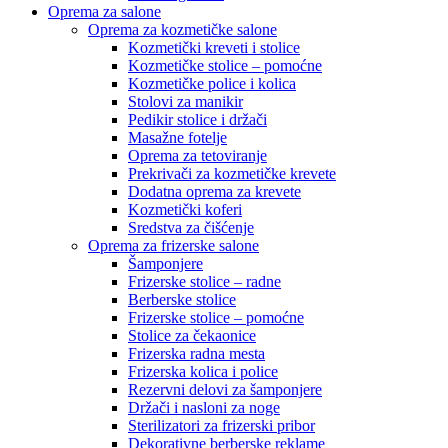
Oprema za salone
Oprema za kozmetičke salone
Kozmetički kreveti i stolice
Kozmetičke stolice – pomoćne
Kozmetičke police i kolica
Stolovi za manikir
Pedikir stolice i držači
Masažne fotelje
Oprema za tetoviranje
Prekrivači za kozmetičke krevete
Dodatna oprema za krevete
Kozmetički koferi
Sredstva za čišćenje
Oprema za frizerske salone
Šamponjere
Frizerske stolice – radne
Berberske stolice
Frizerske stolice – pomoćne
Stolice za čekaonice
Frizerska radna mesta
Frizerska kolica i police
Rezervni delovi za šamponjere
Držači i nasloni za noge
Sterilizatori za frizerski pribor
Dekorativne berberske reklame