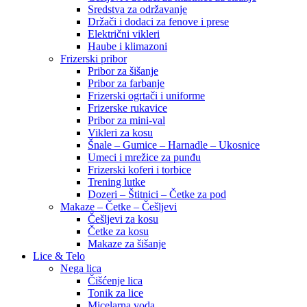
Sredstva za održavanje
Držači i dodaci za fenove i prese
Električni vikleri
Haube i klimazoni
Frizerski pribor
Pribor za šišanje
Pribor za farbanje
Frizerski ogrtači i uniforme
Frizerske rukavice
Pribor za mini-val
Vikleri za kosu
Šnale – Gumice – Harnadle – Ukosnice
Umeci i mrežice za punđu
Frizerski koferi i torbice
Trening lutke
Dozeri – Štitnici – Četke za pod
Makaze – Četke – Češljevi
Češljevi za kosu
Četke za kosu
Makaze za šišanje
Lice & Telo
Nega lica
Čišćenje lica
Tonik za lice
Micelarna voda