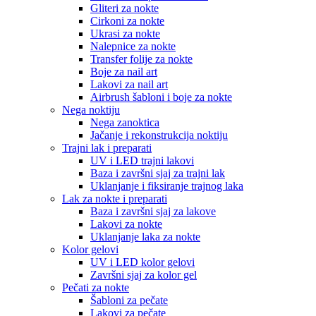
Gliteri za nokte
Cirkoni za nokte
Ukrasi za nokte
Nalepnice za nokte
Transfer folije za nokte
Boje za nail art
Lakovi za nail art
Airbrush šabloni i boje za nokte
Nega noktiju
Nega zanoktica
Jačanje i rekonstrukcija noktiju
Trajni lak i preparati
UV i LED trajni lakovi
Baza i završni sjaj za trajni lak
Uklanjanje i fiksiranje trajnog laka
Lak za nokte i preparati
Baza i završni sjaj za lakove
Lakovi za nokte
Uklanjanje laka za nokte
Kolor gelovi
UV i LED kolor gelovi
Završni sjaj za kolor gel
Pečati za nokte
Šabloni za pečate
Lakovi za pečate