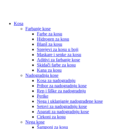
Kosa
Farbanje kose
Farbe za kosu
Hidrogen za kosu
Blanš za kosu
Sprejevi za kosu u boji
Maskare i senke za kosu
Aditivi za farbanje kose
Skidači farbe za kosu
Kana za kosu
Nadogradnja kose
Kosa za nadogradnju
Pribor za nadogradnju kose
Rep i šiške za nadogradnju
Perike
Nega i uklanjanje nadograđene kose
Setovi za nadogradnju kose
Aparati za nadogradnju kose
Cirkoni za kosu
Nega kose
Šamponi za kosu