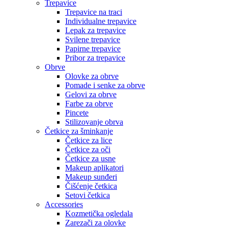
Trepavice
Trepavice na traci
Individualne trepavice
Lepak za trepavice
Svilene trepavice
Papirne trepavice
Pribor za trepavice
Obrve
Olovke za obrve
Pomade i senke za obrve
Gelovi za obrve
Farbe za obrve
Pincete
Stilizovanje obrva
Četkice za šminkanje
Četkice za lice
Četkice za oči
Četkice za usne
Makeup aplikatori
Makeup sunđeri
Čišćenje četkica
Setovi četkica
Accessories
Kozmetička ogledala
Zarezači za olovke