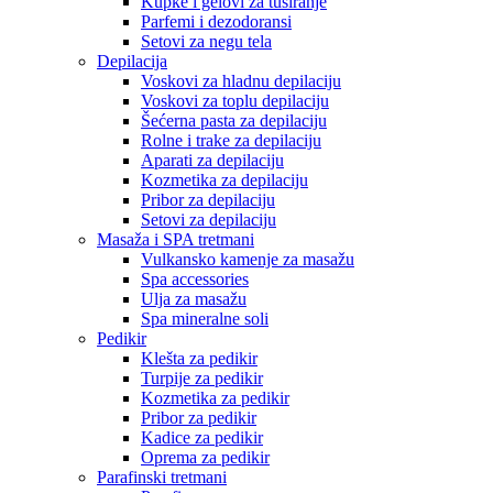
Kupke i gelovi za tuširanje
Parfemi i dezodoransi
Setovi za negu tela
Depilacija
Voskovi za hladnu depilaciju
Voskovi za toplu depilaciju
Šećerna pasta za depilaciju
Rolne i trake za depilaciju
Aparati za depilaciju
Kozmetika za depilaciju
Pribor za depilaciju
Setovi za depilaciju
Masaža i SPA tretmani
Vulkansko kamenje za masažu
Spa accessories
Ulja za masažu
Spa mineralne soli
Pedikir
Klešta za pedikir
Turpije za pedikir
Kozmetika za pedikir
Pribor za pedikir
Kadice za pedikir
Oprema za pedikir
Parafinski tretmani