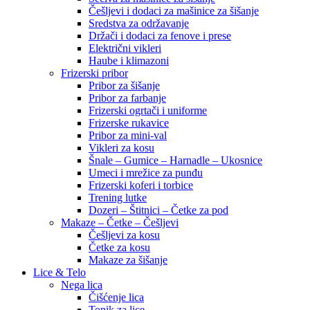
Češljevi i dodaci za mašinice za šišanje
Sredstva za održavanje
Držači i dodaci za fenove i prese
Električni vikleri
Haube i klimazoni
Frizerski pribor
Pribor za šišanje
Pribor za farbanje
Frizerski ogrtači i uniforme
Frizerske rukavice
Pribor za mini-val
Vikleri za kosu
Šnale – Gumice – Harnadle – Ukosnice
Umeci i mrežice za punđu
Frizerski koferi i torbice
Trening lutke
Dozeri – Štitnici – Četke za pod
Makaze – Četke – Češljevi
Češljevi za kosu
Četke za kosu
Makaze za šišanje
Lice & Telo
Nega lica
Čišćenje lica
Tonik za lice