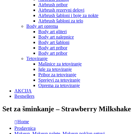
Airbrush pribor
Airbrush rezervni delovi
Airbrush šabloni i boje za nokte
Airbrush šabloni za telo
Body art oprema
Body art gliteri
Body art nalepnice
Body art šabloni
Body art pribor
Body art pribor
Tetoviranje
Mašinice za tetoviranje
Igle za tetoviranje
Pribor za tetoviranje
Sprejevi za tetoviranje
Oprema za tetoviranje
AKCIJA
Bestsellers
Set za šminkanje – Strawberry Milkshake
Home
Prodavnica
Makeup
,
Makeup palete
,
Makeup poklon setovi