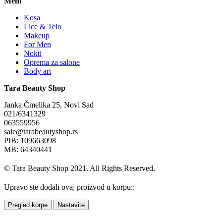
Meni
Kosa
Lice & Telo
Makeup
For Men
Nokti
Oprema za salone
Body art
Tara Beauty Shop
Janka Čmelika 25, Novi Sad
021/6341329
063559956
sale@tarabeautyshop.rs
PIB: 109663098
MB: 64340441
© Tara Beauty Shop 2021. All Rights Reserved.
Upravo ste dodali ovaj proizvod u korpu::
Pregled korpe
Nastavite