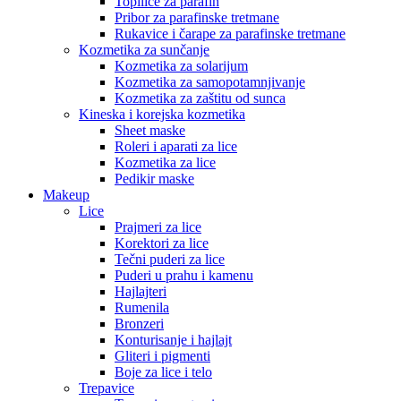
Topilice za parafin
Pribor za parafinske tretmane
Rukavice i čarape za parafinske tretmane
Kozmetika za sunčanje
Kozmetika za solarijum
Kozmetika za samopotamnjivanje
Kozmetika za zaštitu od sunca
Kineska i korejska kozmetika
Sheet maske
Roleri i aparati za lice
Kozmetika za lice
Pedikir maske
Makeup
Lice
Prajmeri za lice
Korektori za lice
Tečni puderi za lice
Puderi u prahu i kamenu
Hajlajteri
Rumenila
Bronzeri
Konturisanje i hajlajt
Gliteri i pigmenti
Boje za lice i telo
Trepavice