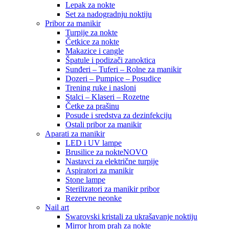
Lepak za nokte
Set za nadogradnju noktiju
Pribor za manikir
Turpije za nokte
Četkice za nokte
Makazice i cangle
Špatule i podizači zanoktica
Sunđeri – Tuferi – Rolne za manikir
Dozeri – Pumpice – Posudice
Trening ruke i nasloni
Stalci – Klaseri – Rozetne
Četke za prašinu
Posude i sredstva za dezinfekciju
Ostali pribor za manikir
Aparati za manikir
LED i UV lampe
Brusilice za nokte
NOVO
Nastavci za električne turpije
Aspiratori za manikir
Stone lampe
Sterilizatori za manikir pribor
Rezervne neonke
Nail art
Swarovski kristali za ukrašavanje noktiju
Mirror hrom prah za nokte