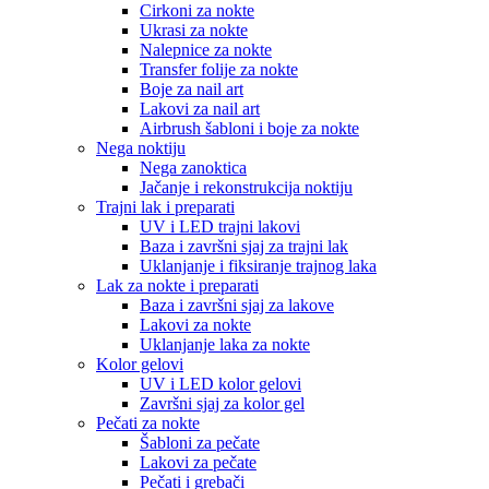
Cirkoni za nokte
Ukrasi za nokte
Nalepnice za nokte
Transfer folije za nokte
Boje za nail art
Lakovi za nail art
Airbrush šabloni i boje za nokte
Nega noktiju
Nega zanoktica
Jačanje i rekonstrukcija noktiju
Trajni lak i preparati
UV i LED trajni lakovi
Baza i završni sjaj za trajni lak
Uklanjanje i fiksiranje trajnog laka
Lak za nokte i preparati
Baza i završni sjaj za lakove
Lakovi za nokte
Uklanjanje laka za nokte
Kolor gelovi
UV i LED kolor gelovi
Završni sjaj za kolor gel
Pečati za nokte
Šabloni za pečate
Lakovi za pečate
Pečati i grebači