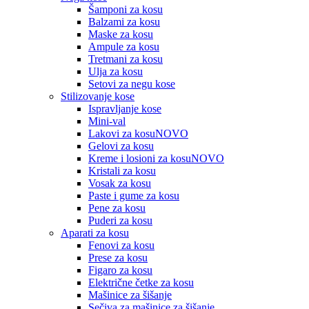
Šamponi za kosu
Balzami za kosu
Maske za kosu
Ampule za kosu
Tretmani za kosu
Ulja za kosu
Setovi za negu kose
Stilizovanje kose
Ispravljanje kose
Mini-val
Lakovi za kosu
NOVO
Gelovi za kosu
Kreme i losioni za kosu
NOVO
Kristali za kosu
Vosak za kosu
Paste i gume za kosu
Pene za kosu
Puderi za kosu
Aparati za kosu
Fenovi za kosu
Prese za kosu
Figaro za kosu
Električne četke za kosu
Mašinice za šišanje
Sečiva za mašinice za šišanje