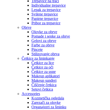
Trepavice na traci
Individualne trepavice
Lepak za trepavice
Svilene trepavice
Papirne trepavice
Pribor za trepavice
Obrve
Olovke za obrve
Pomade i senke za obrve
Gelovi za obrve
Farbe za obrve
Pincete
Stilizovanje obrva
Četkice za šminkanje
Četkice za lice
Četkice za oči
Četkice za usne
Makeup aplikatori
Makeup sunđeri
Čišćenje četkica
Setovi četkica
Accessories
Kozmetička ogledala
Zarezači za olovke
Organajzeri za šminku