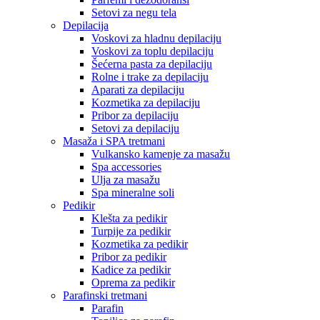
Setovi za negu tela
Depilacija
Voskovi za hladnu depilaciju
Voskovi za toplu depilaciju
Šećerna pasta za depilaciju
Rolne i trake za depilaciju
Aparati za depilaciju
Kozmetika za depilaciju
Pribor za depilaciju
Setovi za depilaciju
Masaža i SPA tretmani
Vulkansko kamenje za masažu
Spa accessories
Ulja za masažu
Spa mineralne soli
Pedikir
Klešta za pedikir
Turpije za pedikir
Kozmetika za pedikir
Pribor za pedikir
Kadice za pedikir
Oprema za pedikir
Parafinski tretmani
Parafin