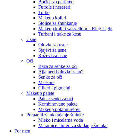
Bočice za parfeme
Futrole i neseseri
Torbe
Makeup koferi
Stolice za šminkanje
Makeup koferi sa svetlom – Ring Light
Turbani i trake za kosu
Usne
Olovke za usne
Sjajevi za usne
Ruževi za usne
Oči
Baza za senke za oči
Ajlajneri i olovke za oči
Senke za oči
Maskare
Gliteri i pigmenti
Makeup palete
Palete senki za oči
Kombinovane palete
Makeup poklon setovi
Preparati za uklanjanje šminke
Mleko i micelarna voda
Maramice i tuferi za skidanje šminke
For men