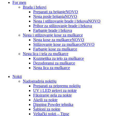
For men
Brada i brkovi
Preparati za brijanje
NOVO
Nega posle brijanja
NOVO
Nega i stilizovanje brade i brkova
NOVO
Pribor za stilizovanje brade i brkova
Farbanje brade i brkova
Nega i stilizovanje kose za muškarce
Nega kose za muškarce
NOVO
Stilizovanje kose za muškarce
NOVO
Farbanje kose za muškarce
Nega lica i tela za muškarce
Kozmetika za telo za muškarce
Dezodoransi za muškarce
Nega lica za muškarce
Nokti
Nadogradnja noktiju
Preparati za pripremu noktiju
UV i LED gelovi za nokte
Fiksiranje gela za nokte
Akrili za nokte
Dipping Powder tehnika
Šabloni za nokte
Veštački nokti – Tipse