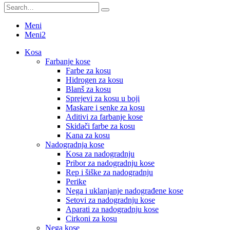
Meni
Meni2
Kosa
Farbanje kose
Farbe za kosu
Hidrogen za kosu
Blanš za kosu
Sprejevi za kosu u boji
Maskare i senke za kosu
Aditivi za farbanje kose
Skidači farbe za kosu
Kana za kosu
Nadogradnja kose
Kosa za nadogradnju
Pribor za nadogradnju kose
Rep i šiške za nadogradnju
Perike
Nega i uklanjanje nadograđene kose
Setovi za nadogradnju kose
Aparati za nadogradnju kose
Cirkoni za kosu
Nega kose