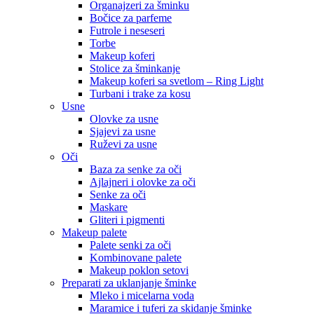
Organajzeri za šminku
Bočice za parfeme
Futrole i neseseri
Torbe
Makeup koferi
Stolice za šminkanje
Makeup koferi sa svetlom – Ring Light
Turbani i trake za kosu
Usne
Olovke za usne
Sjajevi za usne
Ruževi za usne
Oči
Baza za senke za oči
Ajlajneri i olovke za oči
Senke za oči
Maskare
Gliteri i pigmenti
Makeup palete
Palete senki za oči
Kombinovane palete
Makeup poklon setovi
Preparati za uklanjanje šminke
Mleko i micelarna voda
Maramice i tuferi za skidanje šminke