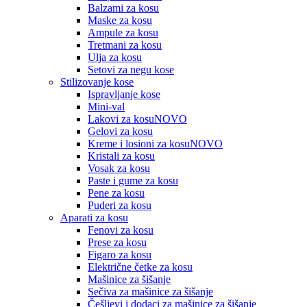
Balzami za kosu
Maske za kosu
Ampule za kosu
Tretmani za kosu
Ulja za kosu
Setovi za negu kose
Stilizovanje kose
Ispravljanje kose
Mini-val
Lakovi za kosu
NOVO
Gelovi za kosu
Kreme i losioni za kosu
NOVO
Kristali za kosu
Vosak za kosu
Paste i gume za kosu
Pene za kosu
Puderi za kosu
Aparati za kosu
Fenovi za kosu
Prese za kosu
Figaro za kosu
Električne četke za kosu
Mašinice za šišanje
Sečiva za mašinice za šišanje
Češljevi i dodaci za mašinice za šišanje