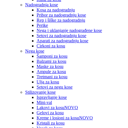
Nadogradnja kose
Kosa za nadogradnju
Pribor za nadogradnju kose
Rep i šiške za nadogradnju
Perike
Nega i uklanjanje nadograđene kose
Setovi za nadogradnju kose
Aparati za nadogradnju kose
Cirkoni za kosu
Nega kose
Šamponi za kosu
Balzami za kosu
Maske za kosu
Ampule za kosu
Tretmani za kosu
Ulja za kosu
Setovi za negu kose
Stilizovanje kose
Ispravljanje kose
Mini-val
Lakovi za kosu
NOVO
Gelovi za kosu
Kreme i losioni za kosu
NOVO
Kristali za kosu