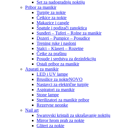
Set za nadogradnju noktiju
Pribor za manikir
Turpije za nokte
Četkice za nokte
Makazice i cangle
Špatule i podizači zanoktica
Sunđeri – Tuferi – Rolne za manikir
Dozeri – Pumpice – Posudice
Trening ruke i nasloni
Stalci – Klaseri – Rozetne
Četke za prašinu
Posude i sredstva za dezinfekciju
Ostali pribor za manikir
Aparati za manikir
LED i UV lampe
Brusilice za nokte
NOVO
Nastavci za električne turpije
Aspiratori za manikir
Stone lampe
Sterilizatori za manikir pribor
Rezervne neonke
Nail art
Swarovski kristali za ukrašavanje noktiju
Mirror hrom prah za nokte
Gliteri za nokte