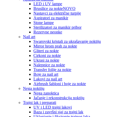
LED i UV lampe
Brusilice za nokte
NOVO
Nastavci za električne turpije
Aspiratori za manikir
Stone lampe
Sterilizatori za manikir pribor
Rezervne neonke
Nail art
Swarovski kristali za ukrašavanje noktiju
Mirror hrom prah za nokte
Gliteri za nokte
Cirkoni za nokte
Ukrasi za nokte
Nalepnice za nokte
Transfer folije za nokte
Boje za nail art
Lakovi za nail art
Airbrush šabloni i boje za nokte
Nega noktiju
Nega zanoktica
Jačanje i rekonstrukcija noktiju
Trajni lak i preparati
UV i LED trajni lakovi
Baza i završni sjaj za trajni lak
Uklanjanje i fiksiranje trajnog laka