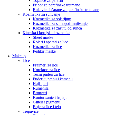
Topilice za parafin
Pribor za parafinske tretmane
Rukavice i čarape za parafinske tretmane
Kozmetika za sunčanje
Kozmetika za solarijum
Kozmetika za samopotamnjivanje
Kozmetika za zaštitu od sunca
Kineska i korejska kozmetika
Sheet maske
Roleri i aparati za lice
Kozmetika za lice
Pedikir maske
Makeup
Lice
Prajmeri za lice
Korektori za lice
Tečni puderi za lice
Puderi u prahu i kamenu
Hajlajteri
Rumenila
Bronzeri
Konturisanje i hajlajt
Gliteri i pigmenti
Boje za lice i telo
Trepavice