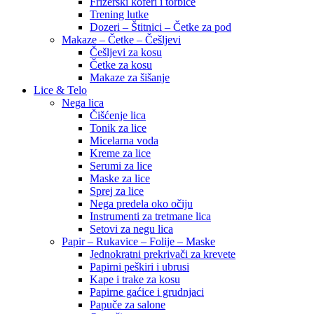
Frizerski koferi i torbice
Trening lutke
Dozeri – Štitnici – Četke za pod
Makaze – Četke – Češljevi
Češljevi za kosu
Četke za kosu
Makaze za šišanje
Lice & Telo
Nega lica
Čišćenje lica
Tonik za lice
Micelarna voda
Kreme za lice
Serumi za lice
Maske za lice
Sprej za lice
Nega predela oko očiju
Instrumenti za tretmane lica
Setovi za negu lica
Papir – Rukavice – Folije – Maske
Jednokratni prekrivači za krevete
Papirni peškiri i ubrusi
Kape i trake za kosu
Papirne gaćice i grudnjaci
Papuče za salone