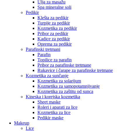
Ulja za masažu
Spa mineralne soli
Pedikir
Klešta za pedikir
Turpije za pedikir
Kozmetika za pedikir
Pribor za pedikir
Kadice za pedikir
Oprema za pedikir
Parafinski tretmani
Parafin
Topilice za parafin
Pribor za parafinske tretmane
Rukavice i čarape za parafinske tretmane
Kozmetika za sunčanje
Kozmetika za solarijum
Kozmetika za samopotamnjivanje
Kozmetika za zaštitu od sunca
Kineska i korejska kozmetika
Sheet maske
Roleri i aparati za lice
Kozmetika za lice
Pedikir maske
Makeup
Lice