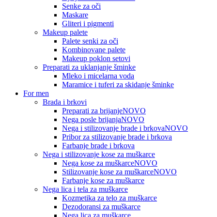
Senke za oči
Maskare
Gliteri i pigmenti
Makeup palete
Palete senki za oči
Kombinovane palete
Makeup poklon setovi
Preparati za uklanjanje šminke
Mleko i micelarna voda
Maramice i tuferi za skidanje šminke
For men
Brada i brkovi
Preparati za brijanje
NOVO
Nega posle brijanja
NOVO
Nega i stilizovanje brade i brkova
NOVO
Pribor za stilizovanje brade i brkova
Farbanje brade i brkova
Nega i stilizovanje kose za muškarce
Nega kose za muškarce
NOVO
Stilizovanje kose za muškarce
NOVO
Farbanje kose za muškarce
Nega lica i tela za muškarce
Kozmetika za telo za muškarce
Dezodoransi za muškarce
Nega lica za muškarce