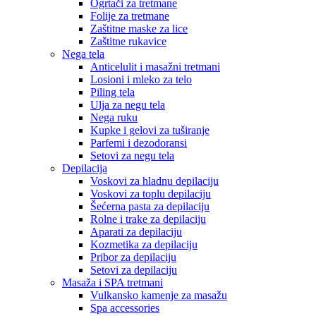
Ogrtači za tretmane
Folije za tretmane
Zaštitne maske za lice
Zaštitne rukavice
Nega tela
Anticelulit i masažni tretmani
Losioni i mleko za telo
Piling tela
Ulja za negu tela
Nega ruku
Kupke i gelovi za tuširanje
Parfemi i dezodoransi
Setovi za negu tela
Depilacija
Voskovi za hladnu depilaciju
Voskovi za toplu depilaciju
Šećerna pasta za depilaciju
Rolne i trake za depilaciju
Aparati za depilaciju
Kozmetika za depilaciju
Pribor za depilaciju
Setovi za depilaciju
Masaža i SPA tretmani
Vulkansko kamenje za masažu
Spa accessories