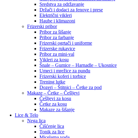
Sredstva za održavanje
Držači i dodaci za fenove i prese
Električni vikleri
Haube i klimazoni
Frizerski pribor
Pribor za šišanje
Pribor za farbanje
Frizerski ogrtači i uniforme
Frizerske rukavice
Pribor za mini-val
Vikleri za kosu
Šnale – Gumice – Harnadle – Ukosnice
Umeci i mrežice za punđu
Frizerski koferi i torbice
Trening lutke
Dozeri – Štitnici – Četke za pod
Makaze – Četke – Češljevi
Češljevi za kosu
Četke za kosu
Makaze za šišanje
Lice & Telo
Nega lica
Čišćenje lica
Tonik za lice
Micelarna voda