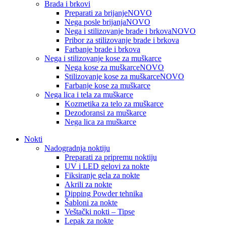
Brada i brkovi
Preparati za brijanje
NOVO
Nega posle brijanja
NOVO
Nega i stilizovanje brade i brkova
NOVO
Pribor za stilizovanje brade i brkova
Farbanje brade i brkova
Nega i stilizovanje kose za muškarce
Nega kose za muškarce
NOVO
Stilizovanje kose za muškarce
NOVO
Farbanje kose za muškarce
Nega lica i tela za muškarce
Kozmetika za telo za muškarce
Dezodoransi za muškarce
Nega lica za muškarce
Nokti
Nadogradnja noktiju
Preparati za pripremu noktiju
UV i LED gelovi za nokte
Fiksiranje gela za nokte
Akrili za nokte
Dipping Powder tehnika
Šabloni za nokte
Veštački nokti – Tipse
Lepak za nokte