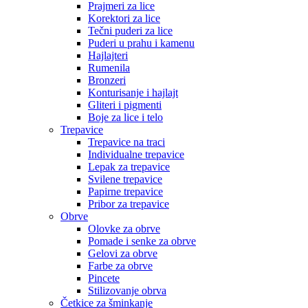
Prajmeri za lice
Korektori za lice
Tečni puderi za lice
Puderi u prahu i kamenu
Hajlajteri
Rumenila
Bronzeri
Konturisanje i hajlajt
Gliteri i pigmenti
Boje za lice i telo
Trepavice
Trepavice na traci
Individualne trepavice
Lepak za trepavice
Svilene trepavice
Papirne trepavice
Pribor za trepavice
Obrve
Olovke za obrve
Pomade i senke za obrve
Gelovi za obrve
Farbe za obrve
Pincete
Stilizovanje obrva
Četkice za šminkanje