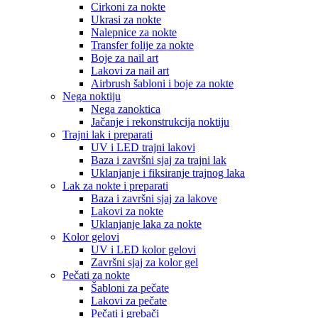
Cirkoni za nokte
Ukrasi za nokte
Nalepnice za nokte
Transfer folije za nokte
Boje za nail art
Lakovi za nail art
Airbrush šabloni i boje za nokte
Nega noktiju
Nega zanoktica
Jačanje i rekonstrukcija noktiju
Trajni lak i preparati
UV i LED trajni lakovi
Baza i završni sjaj za trajni lak
Uklanjanje i fiksiranje trajnog laka
Lak za nokte i preparati
Baza i završni sjaj za lakove
Lakovi za nokte
Uklanjanje laka za nokte
Kolor gelovi
UV i LED kolor gelovi
Završni sjaj za kolor gel
Pečati za nokte
Šabloni za pečate
Lakovi za pečate
Pečati i grebači