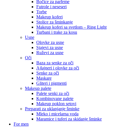
Bočice za parfeme
Futrole i neseseri
Torbe
Makeup koferi
Stolice za šminkanje
Makeup koferi sa svetlom – Ring Light
Turbani i trake za kosu
Usne
Olovke za usne
Sjajevi za usne
Ruževi za usne
Oči
Baza za senke za oči
Ajlajneri i olovke za oči
Senke za oči
Maskare
Gliteri i pigmenti
Makeup palete
Palete senki za oči
Kombinovane palete
Makeup poklon setovi
Preparati za uklanjanje šminke
Mleko i micelarna voda
Maramice i tuferi za skidanje šminke
For men