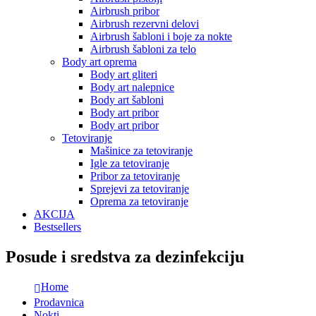
Airbrush pribor
Airbrush rezervni delovi
Airbrush šabloni i boje za nokte
Airbrush šabloni za telo
Body art oprema
Body art gliteri
Body art nalepnice
Body art šabloni
Body art pribor
Body art pribor
Tetoviranje
Mašinice za tetoviranje
Igle za tetoviranje
Pribor za tetoviranje
Sprejevi za tetoviranje
Oprema za tetoviranje
AKCIJA
Bestsellers
Posude i sredstva za dezinfekciju
Home
Prodavnica
Nokti