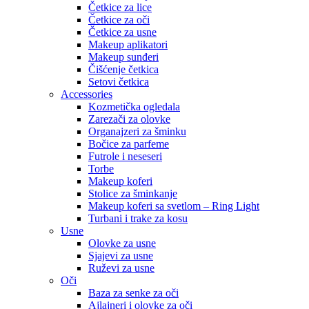
Četkice za lice
Četkice za oči
Četkice za usne
Makeup aplikatori
Makeup sunđeri
Čišćenje četkica
Setovi četkica
Accessories
Kozmetička ogledala
Zarezači za olovke
Organajzeri za šminku
Bočice za parfeme
Futrole i neseseri
Torbe
Makeup koferi
Stolice za šminkanje
Makeup koferi sa svetlom – Ring Light
Turbani i trake za kosu
Usne
Olovke za usne
Sjajevi za usne
Ruževi za usne
Oči
Baza za senke za oči
Ajlajneri i olovke za oči