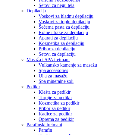
Setovi za negu tela
Depilacija
Voskovi za hladnu depilaciju
Voskovi za toplu depilaciju
Šećerna pasta za depilaciju
Rolne i trake za depilaciju
Aparati za depilaciju
Kozmetika za depilaciju
Pribor za depilaciju
Setovi za depilaciju
Masaža i SPA tretmani
Vulkansko kamenje za masažu
Spa accessories
Ulja za masažu
Spa mineralne soli
Pedikir
Klešta za pedikir
Turpije za pedikir
Kozmetika za pedikir
Pribor za pedikir
Kadice za pedikir
Oprema za pedikir
Parafinski tretmani
Parafin