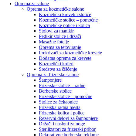
Oprema za salone
Oprema za kozmetičke salone
Kozmetički kreveti i stolice
Kozmetičke stolice – pomoćne
Kozmetičke police i kolica
Stolovi za manikir
Pedikir stolice i držači
Masažne fotelje
Oprema za tetoviranje
Prekrivači za kozmetičke krevete
Dodatna oprema za krevete
Kozmetički koferi
Sredstva za čišćenje
Oprema za frizerske salone
Šamponjere
Frizerske stolice – radne
Berberske stolice
Frizerske stolice – pomoćne
Stolice za čekaonice
Frizerska radna mesta
Frizerska kolica i police
Rezervni delovi za šamponjere
Držači i nasloni za noge
Sterilizatori za frizerski pribor
Dekorativne berberske reklame