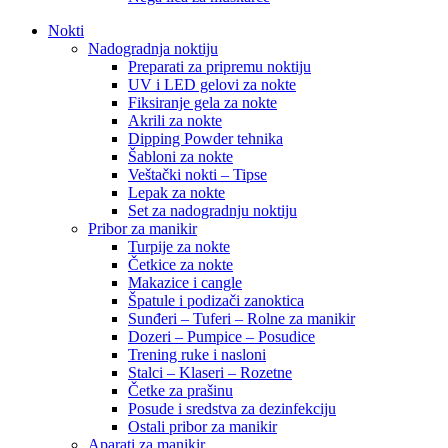
Nokti
Nadogradnja noktiju
Preparati za pripremu noktiju
UV i LED gelovi za nokte
Fiksiranje gela za nokte
Akrili za nokte
Dipping Powder tehnika
Šabloni za nokte
Veštački nokti – Tipse
Lepak za nokte
Set za nadogradnju noktiju
Pribor za manikir
Turpije za nokte
Četkice za nokte
Makazice i cangle
Špatule i podizači zanoktica
Sunđeri – Tuferi – Rolne za manikir
Dozeri – Pumpice – Posudice
Trening ruke i nasloni
Stalci – Klaseri – Rozetne
Četke za prašinu
Posude i sredstva za dezinfekciju
Ostali pribor za manikir
Aparati za manikir