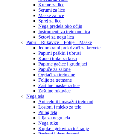
Kreme za lice
Serumi za lice
Maske za lice
Sprej za lice
Nega predela oko očiju
Instrumenti za tretmane lica
Setovi za negu lica
Papir – Rukavice – Folije – Maske
Jednokratni prekrivači za krevete
Papirni peškiri i ubrusi
Kape i trake za kosu
Papirne gaćice i grudnjaci
Papuče za salone
Ogrtači za tretmane
Folije za tretmane
Zaštitne maske za lice
Zaštitne rukavice
Nega tela
Anticelulit i masažni tretmani
Losioni i mleko za telo
Piling tela
Ulja za negu tela
Nega ruku
Kupke i gelovi za tuširanje
Parfemi i dezodoransi