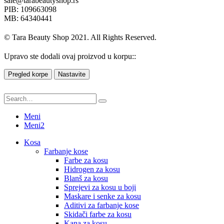
sale@tarabeautyshop.rs
PIB: 109663098
MB: 64340441
© Tara Beauty Shop 2021. All Rights Reserved.
Upravo ste dodali ovaj proizvod u korpu::
Pregled korpe
Nastavite
Meni
Meni2
Kosa
Farbanje kose
Farbe za kosu
Hidrogen za kosu
Blanš za kosu
Sprejevi za kosu u boji
Maskare i senke za kosu
Aditivi za farbanje kose
Skidači farbe za kosu
Kana za kosu