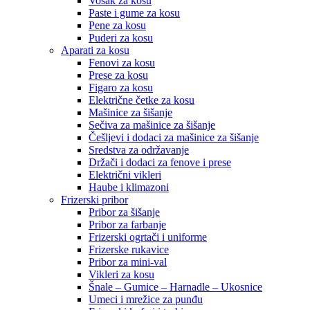
Vosak za kosu
Paste i gume za kosu
Pene za kosu
Puderi za kosu
Aparati za kosu
Fenovi za kosu
Prese za kosu
Figaro za kosu
Električne četke za kosu
Mašinice za šišanje
Sečiva za mašinice za šišanje
Češljevi i dodaci za mašinice za šišanje
Sredstva za održavanje
Držači i dodaci za fenove i prese
Električni vikleri
Haube i klimazoni
Frizerski pribor
Pribor za šišanje
Pribor za farbanje
Frizerski ogrtači i uniforme
Frizerske rukavice
Pribor za mini-val
Vikleri za kosu
Šnale – Gumice – Harnadle – Ukosnice
Umeci i mrežice za punđu