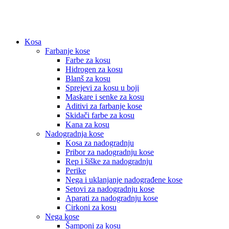
Kosa
Farbanje kose
Farbe za kosu
Hidrogen za kosu
Blanš za kosu
Sprejevi za kosu u boji
Maskare i senke za kosu
Aditivi za farbanje kose
Skidači farbe za kosu
Kana za kosu
Nadogradnja kose
Kosa za nadogradnju
Pribor za nadogradnju kose
Rep i šiške za nadogradnju
Perike
Nega i uklanjanje nadograđene kose
Setovi za nadogradnju kose
Aparati za nadogradnju kose
Cirkoni za kosu
Nega kose
Šamponi za kosu