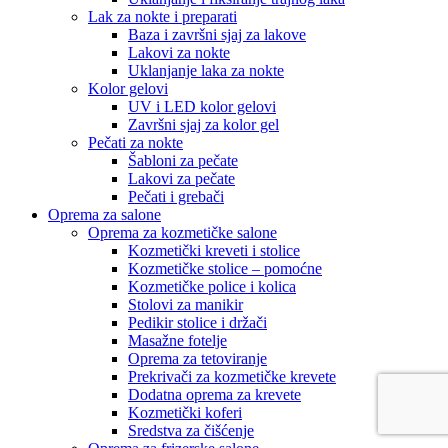
Lak za nokte i preparati
Baza i završni sjaj za lakove
Lakovi za nokte
Uklanjanje laka za nokte
Kolor gelovi
UV i LED kolor gelovi
Završni sjaj za kolor gel
Pečati za nokte
Šabloni za pečate
Lakovi za pečate
Pečati i grebači
Oprema za salone
Oprema za kozmetičke salone
Kozmetički kreveti i stolice
Kozmetičke stolice – pomoćne
Kozmetičke police i kolica
Stolovi za manikir
Pedikir stolice i držači
Masažne fotelje
Oprema za tetoviranje
Prekrivači za kozmetičke krevete
Dodatna oprema za krevete
Kozmetički koferi
Sredstva za čišćenje