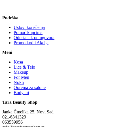
Podrška
Uslovi korišćenja
Pomoć kupcima
Odustanak od ugovora
Promo kod i Akcija
Meni
Kosa
Lice & Telo
Makeup
For Men
Nokti
Oprema za salone
Body art
Tara Beauty Shop
Janka Čmelika 25, Novi Sad
021/6341329
063559956