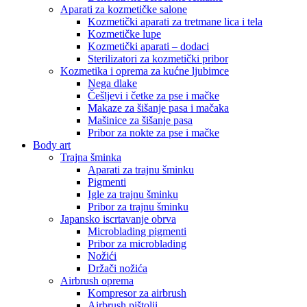
Aparati za kozmetičke salone
Kozmetički aparati za tretmane lica i tela
Kozmetičke lupe
Kozmetički aparati – dodaci
Sterilizatori za kozmetički pribor
Kozmetika i oprema za kućne ljubimce
Nega dlake
Češljevi i četke za pse i mačke
Makaze za šišanje pasa i mačaka
Mašinice za šišanje pasa
Pribor za nokte za pse i mačke
Body art
Trajna šminka
Aparati za trajnu šminku
Pigmenti
Igle za trajnu šminku
Pribor za trajnu šminku
Japansko iscrtavanje obrva
Microblading pigmenti
Pribor za microblading
Nožići
Držači nožića
Airbrush oprema
Kompresor za airbrush
Airbrush pištolji