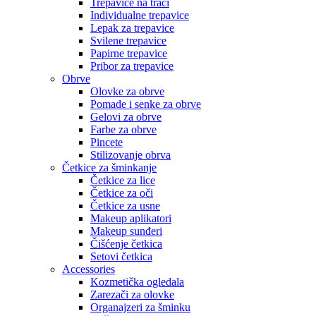
Trepavice na traci
Individualne trepavice
Lepak za trepavice
Svilene trepavice
Papirne trepavice
Pribor za trepavice
Obrve
Olovke za obrve
Pomade i senke za obrve
Gelovi za obrve
Farbe za obrve
Pincete
Stilizovanje obrva
Četkice za šminkanje
Četkice za lice
Četkice za oči
Četkice za usne
Makeup aplikatori
Makeup sunđeri
Čišćenje četkica
Setovi četkica
Accessories
Kozmetička ogledala
Zarezači za olovke
Organajzeri za šminku