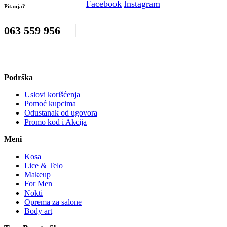
Facebook
Instagram
Pitanja?
063 559 956
Podrška
Uslovi korišćenja
Pomoć kupcima
Odustanak od ugovora
Promo kod i Akcija
Meni
Kosa
Lice & Telo
Makeup
For Men
Nokti
Oprema za salone
Body art