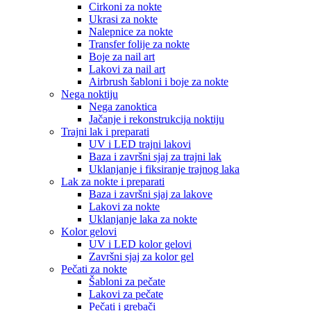
Cirkoni za nokte
Ukrasi za nokte
Nalepnice za nokte
Transfer folije za nokte
Boje za nail art
Lakovi za nail art
Airbrush šabloni i boje za nokte
Nega noktiju
Nega zanoktica
Jačanje i rekonstrukcija noktiju
Trajni lak i preparati
UV i LED trajni lakovi
Baza i završni sjaj za trajni lak
Uklanjanje i fiksiranje trajnog laka
Lak za nokte i preparati
Baza i završni sjaj za lakove
Lakovi za nokte
Uklanjanje laka za nokte
Kolor gelovi
UV i LED kolor gelovi
Završni sjaj za kolor gel
Pečati za nokte
Šabloni za pečate
Lakovi za pečate
Pečati i grebači