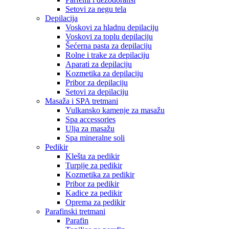
Setovi za negu tela
Depilacija
Voskovi za hladnu depilaciju
Voskovi za toplu depilaciju
Šećerna pasta za depilaciju
Rolne i trake za depilaciju
Aparati za depilaciju
Kozmetika za depilaciju
Pribor za depilaciju
Setovi za depilaciju
Masaža i SPA tretmani
Vulkansko kamenje za masažu
Spa accessories
Ulja za masažu
Spa mineralne soli
Pedikir
Klešta za pedikir
Turpije za pedikir
Kozmetika za pedikir
Pribor za pedikir
Kadice za pedikir
Oprema za pedikir
Parafinski tretmani
Parafin