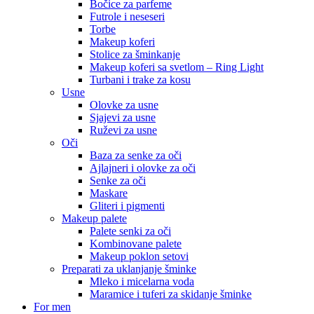
Bočice za parfeme
Futrole i neseseri
Torbe
Makeup koferi
Stolice za šminkanje
Makeup koferi sa svetlom – Ring Light
Turbani i trake za kosu
Usne
Olovke za usne
Sjajevi za usne
Ruževi za usne
Oči
Baza za senke za oči
Ajlajneri i olovke za oči
Senke za oči
Maskare
Gliteri i pigmenti
Makeup palete
Palete senki za oči
Kombinovane palete
Makeup poklon setovi
Preparati za uklanjanje šminke
Mleko i micelarna voda
Maramice i tuferi za skidanje šminke
For men