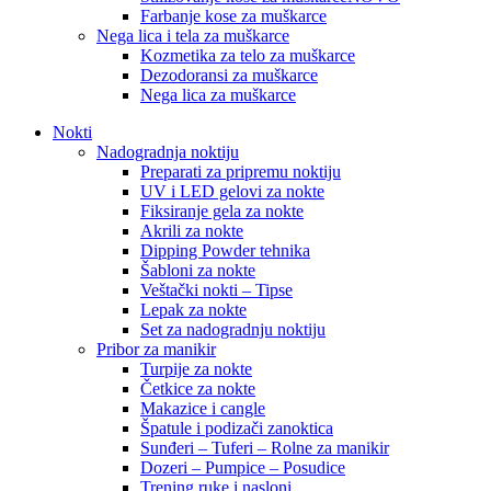
Farbanje kose za muškarce
Nega lica i tela za muškarce
Kozmetika za telo za muškarce
Dezodoransi za muškarce
Nega lica za muškarce
Nokti
Nadogradnja noktiju
Preparati za pripremu noktiju
UV i LED gelovi za nokte
Fiksiranje gela za nokte
Akrili za nokte
Dipping Powder tehnika
Šabloni za nokte
Veštački nokti – Tipse
Lepak za nokte
Set za nadogradnju noktiju
Pribor za manikir
Turpije za nokte
Četkice za nokte
Makazice i cangle
Špatule i podizači zanoktica
Sunđeri – Tuferi – Rolne za manikir
Dozeri – Pumpice – Posudice
Trening ruke i nasloni