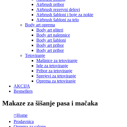
Airbrush pribor
Airbrush rezervni delovi
Airbrush šabloni i boje za nokte
Airbrush šabloni za telo
Body art oprema
Body art gliteri
Body art nalepnice
Body art šabloni
Body art pribor
Body art pribor
Tetoviranje
Mašinice za tetoviranje
Igle za tetoviranje
Pribor za tetoviranje
Sprejevi za tetoviranje
Oprema za tetoviranje
AKCIJA
Bestsellers
Makaze za šišanje pasa i mačaka
Home
Prodavnica
Oprema za salone