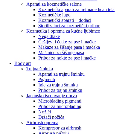
Aparati za kozmetičke salone
Kozmetički aparati za tretmane lica i tela
Kozmetičke lupe
Kozmetički aparati – dodaci
Sterilizatori za kozmetički pribor
Kozmetika i oprema za kućne ljubimce
Nega dlake
Češljevi i četke za pse i mačke
Makaze za šišanje pasa i mačaka
Mašinice za šišanje pasa
Pribor za nokte za pse i mačke
Body art
Trajna šminka
Aparati za trajnu šminku
Pigmenti
Igle za trajnu šminku
Pribor za trajnu šminku
Japansko iscrtavanje obrva
Microblading pigmenti
Pribor za microblading
Nožići
Držači nožića
Airbrush oprema
Kompresor za airbrush
Airbrush pištolji