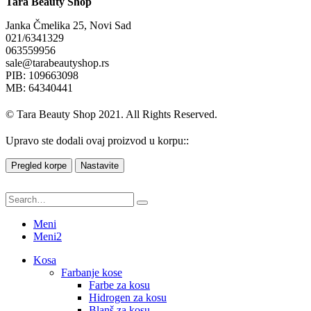
Tara Beauty Shop
Janka Čmelika 25, Novi Sad
021/6341329
063559956
sale@tarabeautyshop.rs
PIB: 109663098
MB: 64340441
© Tara Beauty Shop 2021. All Rights Reserved.
Upravo ste dodali ovaj proizvod u korpu::
Pregled korpe
Nastavite
Meni
Meni2
Kosa
Farbanje kose
Farbe za kosu
Hidrogen za kosu
Blanš za kosu