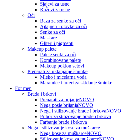
Sjajevi za usne
Ruževi za usne
Oči
Baza za senke za oči
Ajlajneri i olovke za oči
Senke za oči
Maskare
Gliteri i pigmenti
Makeup palete
Palete senki za oči
Kombinovane palete
Makeup poklon setovi
Preparati za uklanjanje šminke
Mleko i micelarna voda
Maramice i tuferi za skidanje šminke
For men
Brada i brkovi
Preparati za brijanje
NOVO
Nega posle brijanja
NOVO
Nega i stilizovanje brade i brkova
NOVO
Pribor za stilizovanje brade i brkova
Farbanje brade i brkova
Nega i stilizovanje kose za muškarce
Nega kose za muškarce
NOVO
Stilizovanje kose za muškarce
NOVO