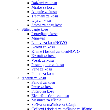
Balzami za kosu
Maske za kosu
Ampule za kosu
Tretmani za kosu
Ulja za kosu
Setovi za negu kose
Stilizovanje kose
Ispravljanje kose
Mini-val
Lakovi za kosu
NOVO
Gelovi za kosu
Kreme i losioni za kosu
NOVO
Kristali za kosu
Vosak za kosu
Paste i gume za kosu
Pene za kosu
Puderi za kosu
Aparati za kosu
Fenovi za kosu
Prese za kosu
Figaro za kosu
Električne četke za kosu
Mašinice za šišanje
Sečiva za mašinice za šišanje
Češljevi i dodaci za mašinice za šišanje