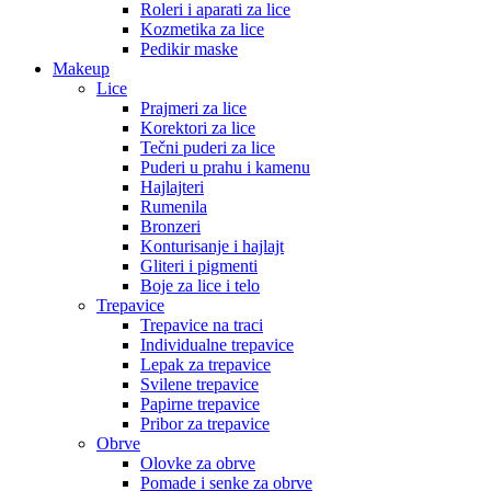
Roleri i aparati za lice
Kozmetika za lice
Pedikir maske
Makeup
Lice
Prajmeri za lice
Korektori za lice
Tečni puderi za lice
Puderi u prahu i kamenu
Hajlajteri
Rumenila
Bronzeri
Konturisanje i hajlajt
Gliteri i pigmenti
Boje za lice i telo
Trepavice
Trepavice na traci
Individualne trepavice
Lepak za trepavice
Svilene trepavice
Papirne trepavice
Pribor za trepavice
Obrve
Olovke za obrve
Pomade i senke za obrve