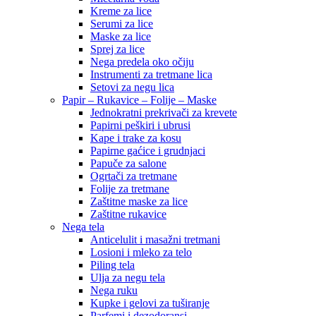
Kreme za lice
Serumi za lice
Maske za lice
Sprej za lice
Nega predela oko očiju
Instrumenti za tretmane lica
Setovi za negu lica
Papir – Rukavice – Folije – Maske
Jednokratni prekrivači za krevete
Papirni peškiri i ubrusi
Kape i trake za kosu
Papirne gaćice i grudnjaci
Papuče za salone
Ogrtači za tretmane
Folije za tretmane
Zaštitne maske za lice
Zaštitne rukavice
Nega tela
Anticelulit i masažni tretmani
Losioni i mleko za telo
Piling tela
Ulja za negu tela
Nega ruku
Kupke i gelovi za tuširanje
Parfemi i dezodoransi