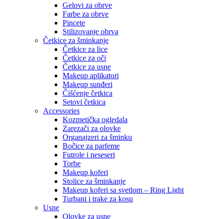
Gelovi za obrve
Farbe za obrve
Pincete
Stilizovanje obrva
Četkice za šminkanje
Četkice za lice
Četkice za oči
Četkice za usne
Makeup aplikatori
Makeup sunđeri
Čišćenje četkica
Setovi četkica
Accessories
Kozmetička ogledala
Zarezači za olovke
Organajzeri za šminku
Bočice za parfeme
Futrole i neseseri
Torbe
Makeup koferi
Stolice za šminkanje
Makeup koferi sa svetlom – Ring Light
Turbani i trake za kosu
Usne
Olovke za usne