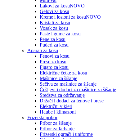
Mini-val
Lakovi za kosu
NOVO
Gelovi za kosu
Kreme i losioni za kosu
NOVO
Kristali za kosu
Vosak za kosu
Paste i gume za kosu
Pene za kosu
Puderi za kosu
Aparati za kosu
Fenovi za kosu
Prese za kosu
Figaro za kosu
Električne četke za kosu
Mašinice za šišanje
Sečiva za mašinice za šišanje
Češljevi i dodaci za mašinice za šišanje
Sredstva za održavanje
Držači i dodaci za fenove i prese
Električni vikleri
Haube i klimazoni
Frizerski pribor
Pribor za šišanje
Pribor za farbanje
Frizerski ogrtači i uniforme