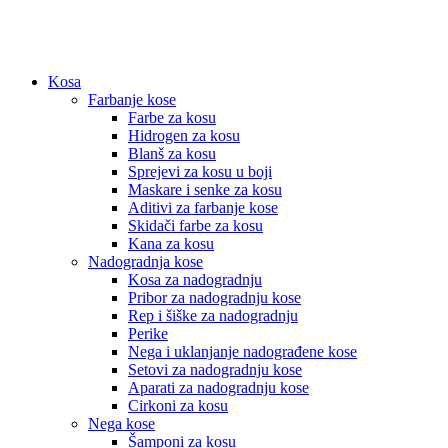
Kosa
Farbanje kose
Farbe za kosu
Hidrogen za kosu
Blanš za kosu
Sprejevi za kosu u boji
Maskare i senke za kosu
Aditivi za farbanje kose
Skidači farbe za kosu
Kana za kosu
Nadogradnja kose
Kosa za nadogradnju
Pribor za nadogradnju kose
Rep i šiške za nadogradnju
Perike
Nega i uklanjanje nadograđene kose
Setovi za nadogradnju kose
Aparati za nadogradnju kose
Cirkoni za kosu
Nega kose
Šamponi za kosu