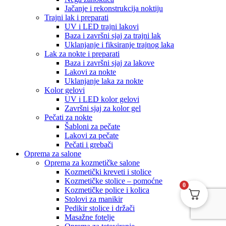
Jačanje i rekonstrukcija noktiju
Trajni lak i preparati
UV i LED trajni lakovi
Baza i završni sjaj za trajni lak
Uklanjanje i fiksiranje trajnog laka
Lak za nokte i preparati
Baza i završni sjaj za lakove
Lakovi za nokte
Uklanjanje laka za nokte
Kolor gelovi
UV i LED kolor gelovi
Završni sjaj za kolor gel
Pečati za nokte
Šabloni za pečate
Lakovi za pečate
Pečati i grebači
Oprema za salone
Oprema za kozmetičke salone
Kozmetički kreveti i stolice
Kozmetičke stolice – pomoćne
0
Kozmetičke police i kolica
Stolovi za manikir
Pedikir stolice i držači
Masažne fotelje