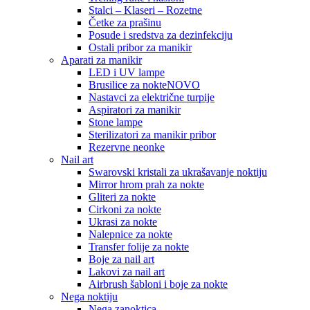
Stalci – Klaseri – Rozetne
Četke za prašinu
Posude i sredstva za dezinfekciju
Ostali pribor za manikir
Aparati za manikir
LED i UV lampe
Brusilice za nokte
NOVO
Nastavci za električne turpije
Aspiratori za manikir
Stone lampe
Sterilizatori za manikir pribor
Rezervne neonke
Nail art
Swarovski kristali za ukrašavanje noktiju
Mirror hrom prah za nokte
Gliteri za nokte
Cirkoni za nokte
Ukrasi za nokte
Nalepnice za nokte
Transfer folije za nokte
Boje za nail art
Lakovi za nail art
Airbrush šabloni i boje za nokte
Nega noktiju
Nega zanoktica