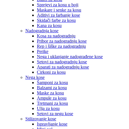
Sprejevi za kosu u boji
Maskare i senke za kosu
Aditivi za farbanje kose
Skidači farbe za kosu
Kana za kosu
Nadogradnja kose
Kosa za nadogradnju
Pribor za nadogradnju kose
Rep i šiške za nadogradnju
Perike
Nega i uklanjanje nadograđene kose
Setovi za nadogradnju kose
Aparati za nadogradnju kose
Cirkoni za kosu
Nega kose
Šamponi za kosu
Balzami za kosu
Maske za kosu
Ampule za kosu
Tretmani za kosu
Ulja za kosu
Setovi za negu kose
Stilizovanje kose
Ispravljanje kose