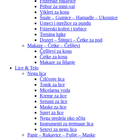
Frizerske rukavice
Pribor za mini-val
Vikleri za kosu
Šnale – Gumice – Harnadle – Ukosnice
Umeci i mrežice za punđu
Frizerski koferi i torbice
Trening lutke
Dozeri – Štitnici – Četke za pod
Makaze – Četke – Češljevi
Češljevi za kosu
Četke za kosu
Makaze za šišanje
Lice & Telo
Nega lica
Čišćenje lica
Tonik za lice
Micelarna voda
Kreme za lice
Serumi za lice
Maske za lice
Sprej za lice
Nega predela oko očiju
Instrumenti za tretmane lica
Setovi za negu lica
Papir – Rukavice – Folije – Maske