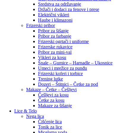
Sredstva za održavanje
Držači i dodaci za fenove i prese
Električni vikleri
Haube i klimazoni
Frizerski pribor
Pribor za šišanje
Pribor za farbanje
Frizerski ogrtači i uniforme
Frizerske rukavice
Pribor za mini-val
Vikleri za kosu
Šnale – Gumice – Harnadle – Ukosnice
Umeci i mrežice za punđu
Frizerski koferi i torbice
Trening lutke
Dozeri – Štitnici – Četke za pod
Makaze – Četke – Češljevi
Češljevi za kosu
Četke za kosu
Makaze za šišanje
Lice & Telo
Nega lica
Čišćenje lica
Tonik za lice
Micelarna voda