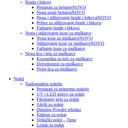
Brada i brkovi
Preparati za brijanje
NOVO
Nega posle brijanja
NOVO
Nega i stilizovanje brade i brkova
NOVO
Pribor za stilizovanje brade i brkova
Farbanje brade i brkova
Nega i stilizovanje kose za muškarce
Nega kose za muškarce
NOVO
Stilizovanje kose za muškarce
NOVO
Farbanje kose za muškarce
Nega lica i tela za muškarce
Kozmetika za telo za muškarce
Dezodoransi za muškarce
Nega lica za muškarce
Nokti
Nadogradnja noktiju
Preparati za pripremu noktiju
UV i LED gelovi za nokte
Fiksiranje gela za nokte
Akrili za nokte
Dipping Powder tehnika
Šabloni za nokte
Veštački nokti – Tipse
Lepak za nokte