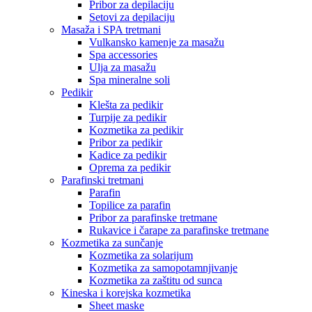
Pribor za depilaciju
Setovi za depilaciju
Masaža i SPA tretmani
Vulkansko kamenje za masažu
Spa accessories
Ulja za masažu
Spa mineralne soli
Pedikir
Klešta za pedikir
Turpije za pedikir
Kozmetika za pedikir
Pribor za pedikir
Kadice za pedikir
Oprema za pedikir
Parafinski tretmani
Parafin
Topilice za parafin
Pribor za parafinske tretmane
Rukavice i čarape za parafinske tretmane
Kozmetika za sunčanje
Kozmetika za solarijum
Kozmetika za samopotamnjivanje
Kozmetika za zaštitu od sunca
Kineska i korejska kozmetika
Sheet maske