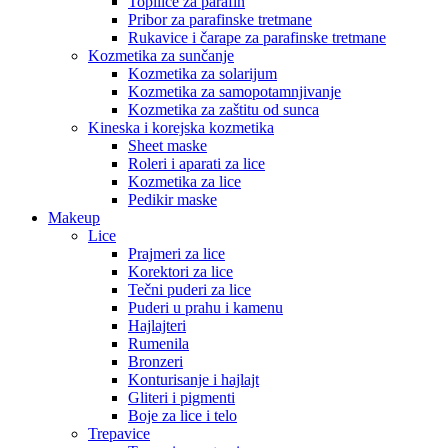
Topilice za parafin
Pribor za parafinske tretmane
Rukavice i čarape za parafinske tretmane
Kozmetika za sunčanje
Kozmetika za solarijum
Kozmetika za samopotamnjivanje
Kozmetika za zaštitu od sunca
Kineska i korejska kozmetika
Sheet maske
Roleri i aparati za lice
Kozmetika za lice
Pedikir maske
Makeup
Lice
Prajmeri za lice
Korektori za lice
Tečni puderi za lice
Puderi u prahu i kamenu
Hajlajteri
Rumenila
Bronzeri
Konturisanje i hajlajt
Gliteri i pigmenti
Boje za lice i telo
Trepavice