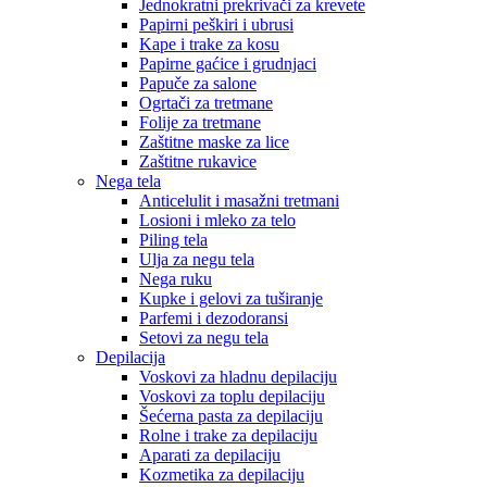
Jednokratni prekrivači za krevete
Papirni peškiri i ubrusi
Kape i trake za kosu
Papirne gaćice i grudnjaci
Papuče za salone
Ogrtači za tretmane
Folije za tretmane
Zaštitne maske za lice
Zaštitne rukavice
Nega tela
Anticelulit i masažni tretmani
Losioni i mleko za telo
Piling tela
Ulja za negu tela
Nega ruku
Kupke i gelovi za tuširanje
Parfemi i dezodoransi
Setovi za negu tela
Depilacija
Voskovi za hladnu depilaciju
Voskovi za toplu depilaciju
Šećerna pasta za depilaciju
Rolne i trake za depilaciju
Aparati za depilaciju
Kozmetika za depilaciju