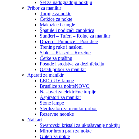
Set za nadogradnju noktiju
Pribor za manikir
Turpije za nokte
Četkice za nokte
Makazice i cangle
Špatule i podizači zanoktica
Sunđeri – Tuferi – Rolne za manikir
Dozeri – Pumpice – Posudice
Trening ruke i nasloni
Stalci – Klaseri – Rozetne
Četke za prašinu
Posude i sredstva za dezinfekciju
Ostali pribor za manikir
Aparati za manikir
LED i UV lampe
Brusilice za nokte
NOVO
Nastavci za električne turpije
Aspiratori za manikir
Stone lampe
Sterilizatori za manikir pribor
Rezervne neonke
Nail art
Swarovski kristali za ukrašavanje noktiju
Mirror hrom prah za nokte
Gliteri za nokte