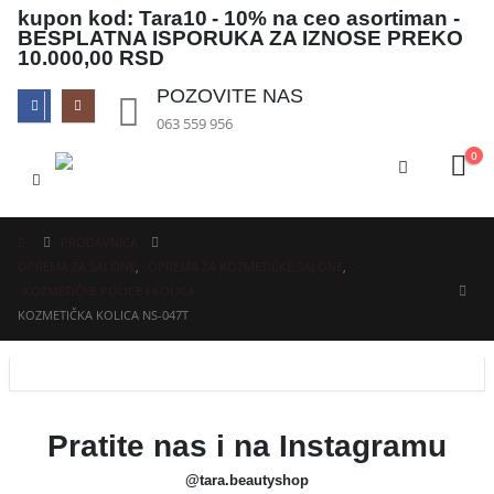
kupon kod: Tara10
- 10% na ceo asortiman -
BESPLATNA ISPORUKA ZA IZNOSE PREKO
10.000,00 RSD
POZOVITE NAS
063 559 956
0
PRODAVNICA
OPREMA ZA SALONE
,
OPREMA ZA KOZMETIČKE SALONE
,
KOZMETIČKE POLICE I KOLICA
KOZMETIČKA KOLICA NS-047T
Pratite nas i na Instagramu
@tara.beautyshop