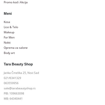
Promo kod i Akcija
Meni
Kosa
Lice & Telo
Makeup
For Men
Nokti
Oprema za salone
Body art
Tara Beauty Shop
Janka Čmelika 25, Novi Sad
021/6341329
063559956
sale@tarabeautyshop.rs
PIB: 109663098
MB: 64340441