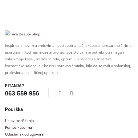
Inspirisani novim trendovima i potrebama naših kupaca konstantno širimo
asortiman. Kod nas možete pronaći sve što vam je potrebno za negu i
stilizovanje kose , tretmane tela, opremu i aparate za frizerske i
kozmetičke salone, air brush i naravno šminku, bilo da se radi o salonskoj,
profesionalnoj ili ličnoj upotrebi.
PITANJA?
063 559 956
Podrška
Uslovi korišćenja
Pomoć kupcima
Odustanak od ugovora