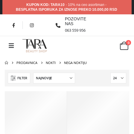
KUPON KOD: TARA10
- 10% na ceo asortiman -
BESPLATNA ISPORUKA ZA IZNOSE PREKO 10.000,00 RSD
POZOVITE
NAS
063 559 956
0
PRODAVNICA
NOKTI
NEGA NOKTIJU
FILTER