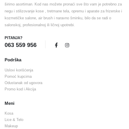
širimo asortiman. Kod nas možete pronaći sve što vam je potrebno za
negu i stilizovanje kose , tretmane tela, opremu i aparate za frizerske i
kozmetičke salone, air brush i naravno šminku, bilo da se radi o
salonskoj, profesionalnoj ili ličnoj upotrebi.
PITANJA?
063 559 956
Podrška
Uslovi korišćenja
Pomoć kupcima
Odustanak od ugovora
Promo kod i Akcija
Meni
Kosa
Lice & Telo
Makeup