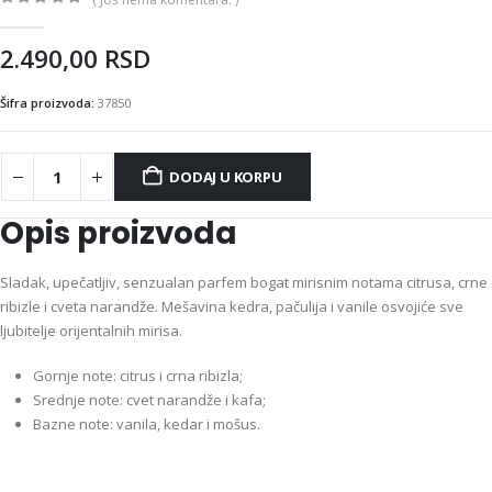
0
out of 5
2.490,00
RSD
Šifra proizvoda:
37850
DODAJ U KORPU
Opis proizvoda
Sladak, upečatljiv, senzualan parfem bogat mirisnim notama citrusa, crne
ribizle i cveta narandže. Mešavina kedra, pačulija i vanile osvojiće sve
ljubitelje orijentalnih mirisa.
Gornje note: citrus i crna ribizla;
Srednje note: cvet narandže i kafa;
Bazne note: vanila, kedar i mošus.