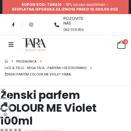
KUPON KOD: TARA10
- 10% na ceo asortiman -
BESPLATNA ISPORUKA ZA IZNOSE PREKO 10.000,00 RSD
POZOVITE
NAS
063 559 956
0
PRODAVNICA
LICE & TELO
,
NEGA TELA
,
PARFEMI I DEZODORANSI
ŽENSKI PARFEM COLOUR ME VIOLET 100ML
Ženski parfem
COLOUR ME Violet
100ml
( Još nema komentara. )