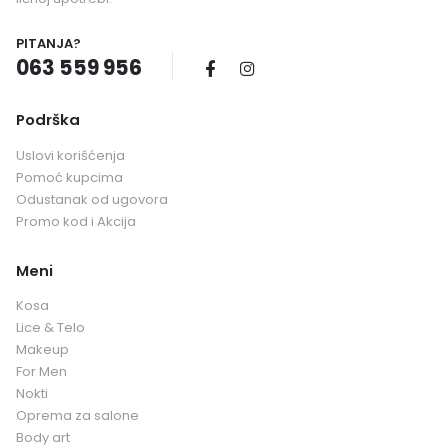
PITANJA?
063 559 956
Podrška
Uslovi korišćenja
Pomoć kupcima
Odustanak od ugovora
Promo kod i Akcija
Meni
Kosa
Lice & Telo
Makeup
For Men
Nokti
Oprema za salone
Body art