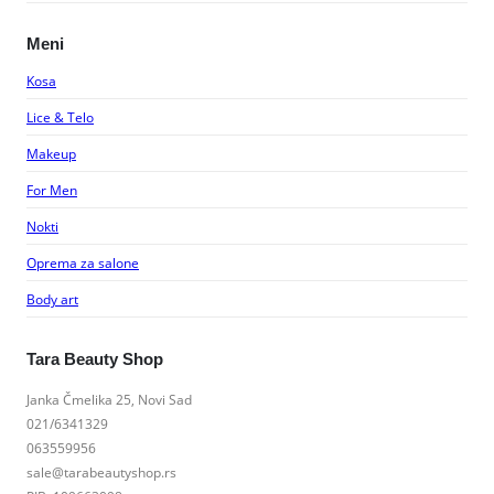
Meni
Kosa
Lice & Telo
Makeup
For Men
Nokti
Oprema za salone
Body art
Tara Beauty Shop
Janka Čmelika 25, Novi Sad
021/6341329
063559956
sale@tarabeautyshop.rs