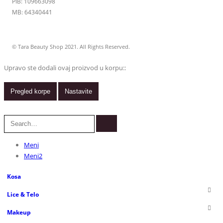
PIB: 109663098
MB: 64340441
© Tara Beauty Shop 2021. All Rights Reserved.
Upravo ste dodali ovaj proizvod u korpu::
Pregled korpe
Nastavite
Meni
Meni2
Kosa
Lice & Telo
Makeup