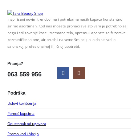
Inspirisani novim trendovima i potrebama naših kupaca konstantno
širimo asortiman. Kod nas možete pronaći sve što vam je potrebno za
negu i stilizovanje kose , tretmane tela, opremu i aparate za frizerske i
kozmetičke salone, air brush i naravno šminku, bilo da se radi o
salonskoj, profesionalnoj ili ličnoj upotrebi.
Pitanja?
063 559 956
Podrška
Uslovi korišćenja
Pomoć kupcima
Odustanak od ugovora
Promo kod i Akcija