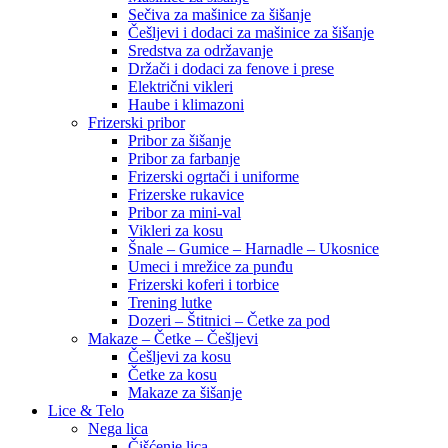
Sečiva za mašinice za šišanje
Češljevi i dodaci za mašinice za šišanje
Sredstva za održavanje
Držači i dodaci za fenove i prese
Električni vikleri
Haube i klimazoni
Frizerski pribor
Pribor za šišanje
Pribor za farbanje
Frizerski ogrtači i uniforme
Frizerske rukavice
Pribor za mini-val
Vikleri za kosu
Šnale – Gumice – Harnadle – Ukosnice
Umeci i mrežice za punđu
Frizerski koferi i torbice
Trening lutke
Dozeri – Štitnici – Četke za pod
Makaze – Četke – Češljevi
Češljevi za kosu
Četke za kosu
Makaze za šišanje
Lice & Telo
Nega lica
Čišćenje lica