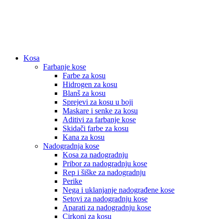
Kosa
Farbanje kose
Farbe za kosu
Hidrogen za kosu
Blanš za kosu
Sprejevi za kosu u boji
Maskare i senke za kosu
Aditivi za farbanje kose
Skidači farbe za kosu
Kana za kosu
Nadogradnja kose
Kosa za nadogradnju
Pribor za nadogradnju kose
Rep i šiške za nadogradnju
Perike
Nega i uklanjanje nadograđene kose
Setovi za nadogradnju kose
Aparati za nadogradnju kose
Cirkoni za kosu