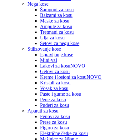
Nega kose
Šamponi za kosu
Balzami za kosu
Maske za kosu
Ampule za kosu
Tretmani za kosu
Ulja za kosu
Setovi za negu kose
Stilizovanje kose
Ispravljanje kose
Mini-val
Lakovi za kosu
NOVO
Gelovi za kosu
Kreme i losioni za kosu
NOVO
Kristali za kosu
Vosak za kosu
Paste i gume za kosu
Pene za kosu
Puderi za kosu
Aparati za kosu
Fenovi za kosu
Prese za kosu
Figaro za kosu
Električne četke za kosu
Mašinice za šišanje