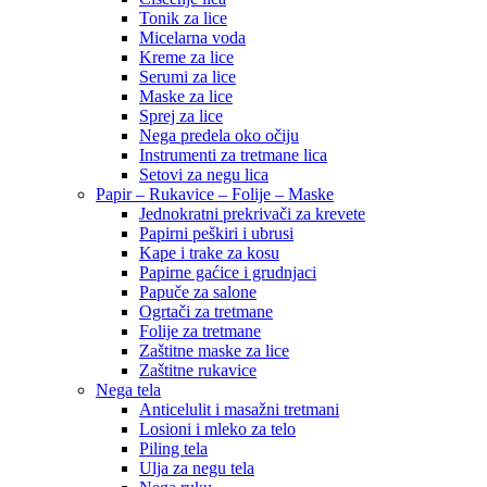
Tonik za lice
Micelarna voda
Kreme za lice
Serumi za lice
Maske za lice
Sprej za lice
Nega predela oko očiju
Instrumenti za tretmane lica
Setovi za negu lica
Papir – Rukavice – Folije – Maske
Jednokratni prekrivači za krevete
Papirni peškiri i ubrusi
Kape i trake za kosu
Papirne gaćice i grudnjaci
Papuče za salone
Ogrtači za tretmane
Folije za tretmane
Zaštitne maske za lice
Zaštitne rukavice
Nega tela
Anticelulit i masažni tretmani
Losioni i mleko za telo
Piling tela
Ulja za negu tela