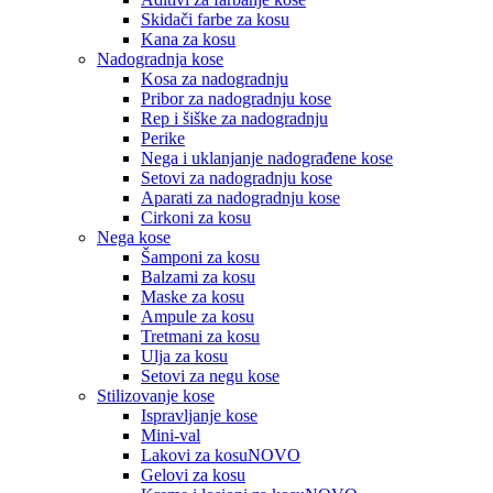
Skidači farbe za kosu
Kana za kosu
Nadogradnja kose
Kosa za nadogradnju
Pribor za nadogradnju kose
Rep i šiške za nadogradnju
Perike
Nega i uklanjanje nadograđene kose
Setovi za nadogradnju kose
Aparati za nadogradnju kose
Cirkoni za kosu
Nega kose
Šamponi za kosu
Balzami za kosu
Maske za kosu
Ampule za kosu
Tretmani za kosu
Ulja za kosu
Setovi za negu kose
Stilizovanje kose
Ispravljanje kose
Mini-val
Lakovi za kosu
NOVO
Gelovi za kosu