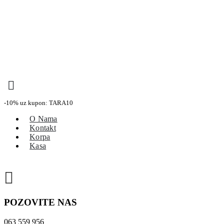
SAJAMSKA AKCIJA 20% POPUSTA NA CELOKUPAN ASORTIMAN PRILI
KUPON KOD: TARA10
- 10% na ceo asortiman -
BESPLATNA ISPORUKA ZA IZNOSE PREKO 10.000,00 RSD
-10% uz kupon: TARA10
O Nama
Kontakt
Korpa
Kasa
POZOVITE NAS
063 559 956