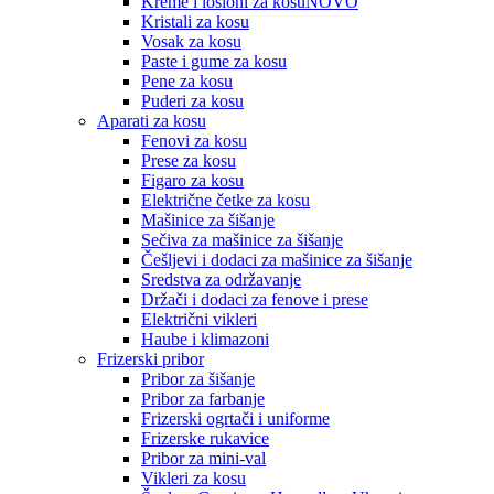
Kreme i losioni za kosu
NOVO
Kristali za kosu
Vosak za kosu
Paste i gume za kosu
Pene za kosu
Puderi za kosu
Aparati za kosu
Fenovi za kosu
Prese za kosu
Figaro za kosu
Električne četke za kosu
Mašinice za šišanje
Sečiva za mašinice za šišanje
Češljevi i dodaci za mašinice za šišanje
Sredstva za održavanje
Držači i dodaci za fenove i prese
Električni vikleri
Haube i klimazoni
Frizerski pribor
Pribor za šišanje
Pribor za farbanje
Frizerski ogrtači i uniforme
Frizerske rukavice
Pribor za mini-val
Vikleri za kosu