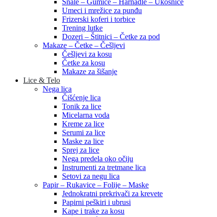
Šnale – Gumice – Harnadle – Ukosnice
Umeci i mrežice za punđu
Frizerski koferi i torbice
Trening lutke
Dozeri – Štitnici – Četke za pod
Makaze – Četke – Češljevi
Češljevi za kosu
Četke za kosu
Makaze za šišanje
Lice & Telo
Nega lica
Čišćenje lica
Tonik za lice
Micelarna voda
Kreme za lice
Serumi za lice
Maske za lice
Sprej za lice
Nega predela oko očiju
Instrumenti za tretmane lica
Setovi za negu lica
Papir – Rukavice – Folije – Maske
Jednokratni prekrivači za krevete
Papirni peškiri i ubrusi
Kape i trake za kosu