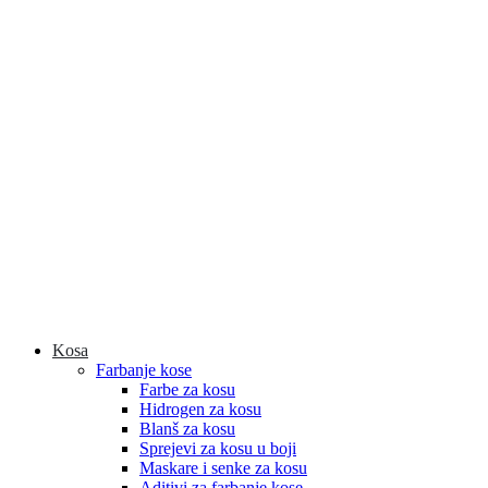
Kosa
Farbanje kose
Farbe za kosu
Hidrogen za kosu
Blanš za kosu
Sprejevi za kosu u boji
Maskare i senke za kosu
Aditivi za farbanje kose