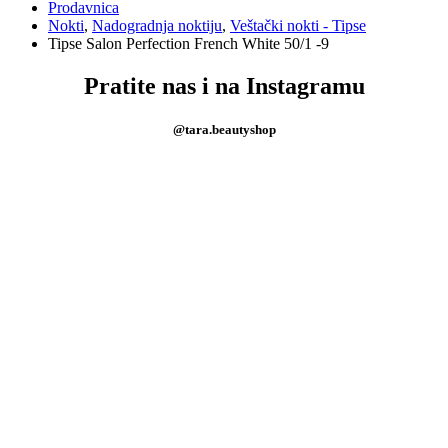
Prodavnica
Nokti
,
Nadogradnja noktiju
,
Veštački nokti - Tipse
Tipse Salon Perfection French White 50/1 -9
Pratite nas i na Instagramu
@tara.beautyshop