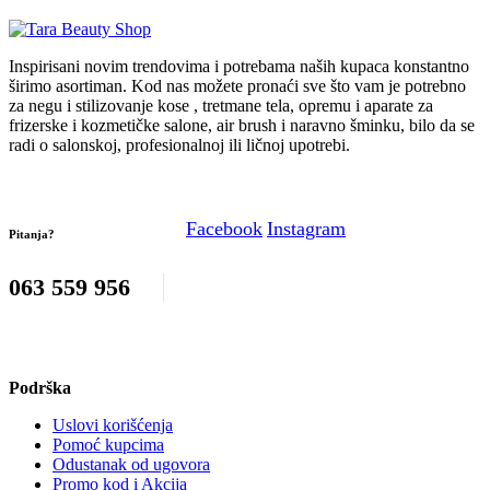
Inspirisani novim trendovima i potrebama naših kupaca konstantno
širimo asortiman. Kod nas možete pronaći sve što vam je potrebno
za negu i stilizovanje kose , tretmane tela, opremu i aparate za
frizerske i kozmetičke salone, air brush i naravno šminku, bilo da se
radi o salonskoj, profesionalnoj ili ličnoj upotrebi.
Facebook
Instagram
Pitanja?
063 559 956
Podrška
Uslovi korišćenja
Pomoć kupcima
Odustanak od ugovora
Promo kod i Akcija