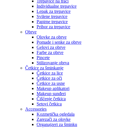
Trepavice na traci
Individualne trepavice
Lepak za trepavice
Svilene trepavice
Papirne trepavice
Pribor za trepavice
Obrve
Olovke za obrve
Pomade i senke za obrve
Gelovi za obrve
Farbe za obrve
Pincete
Stilizovanje obrva
Četkice za šminkanje
Četkice za lice
Četkice za oči
Četkice za usne
Makeup aplikatori
Makeup sunđeri
Čišćenje četkica
Setovi četkica
Accessories
Kozmetička ogledala
Zarezači za olovke
Organajzeri za šminku