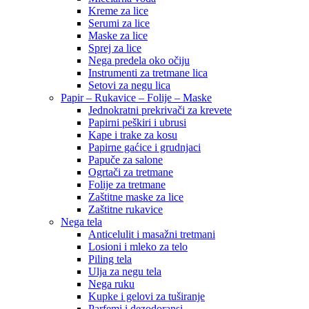
Kreme za lice
Serumi za lice
Maske za lice
Sprej za lice
Nega predela oko očiju
Instrumenti za tretmane lica
Setovi za negu lica
Papir – Rukavice – Folije – Maske
Jednokratni prekrivači za krevete
Papirni peškiri i ubrusi
Kape i trake za kosu
Papirne gaćice i grudnjaci
Papuče za salone
Ogrtači za tretmane
Folije za tretmane
Zaštitne maske za lice
Zaštitne rukavice
Nega tela
Anticelulit i masažni tretmani
Losioni i mleko za telo
Piling tela
Ulja za negu tela
Nega ruku
Kupke i gelovi za tuširanje
Parfemi i dezodoransi