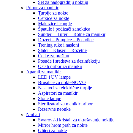
Set za nadogradnju noktiju
Pribor za manikir
Turpije za nokte
Četkice za nokte
Makazice i cangle
Špatule i podizači zanoktica
Sunđeri – Tuferi – Rolne za manikir
Dozeri – Pumpice – Posudice
Trening ruke i nasloni
Stalci – Klaseri – Rozetne
Četke za prašinu
Posude i sredstva za dezinfekciju
Ostali pribor za manikir
Aparati za manikir
LED i UV lampe
Brusilice za nokte
NOVO
Nastavci za električne turpije
Aspiratori za manikir
Stone lampe
Sterilizatori za manikir pribor
Rezervne neonke
Nail art
Swarovski kristali za ukrašavanje noktiju
Mirror hrom prah za nokte
Gliteri za nokte