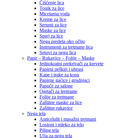
Čišćenje lica
Tonik za lice
Micelarna voda
Kreme za lice
Serumi za lice
Maske za lice
Sprej za lice
Nega predela oko očiju
Instrumenti za tretmane lica
Setovi za negu lica
Papir – Rukavice – Folije – Maske
Jednokratni prekrivači za krevete
Papirni peškiri i ubrusi
Kape i trake za kosu
Papirne gaćice i grudnjaci
Papuče za salone
Ogrtači za tretmane
Folije za tretmane
Zaštitne maske za lice
Zaštitne rukavice
Nega tela
Anticelulit i masažni tretmani
Losioni i mleko za telo
Piling tela
Ulja za negu tela