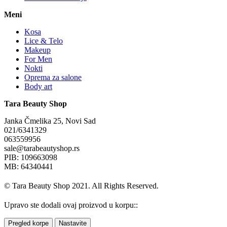
Meni
Kosa
Lice & Telo
Makeup
For Men
Nokti
Oprema za salone
Body art
Tara Beauty Shop
Janka Čmelika 25, Novi Sad
021/6341329
063559956
sale@tarabeautyshop.rs
PIB: 109663098
MB: 64340441
© Tara Beauty Shop 2021. All Rights Reserved.
Upravo ste dodali ovaj proizvod u korpu::
Pregled korpe
Nastavite