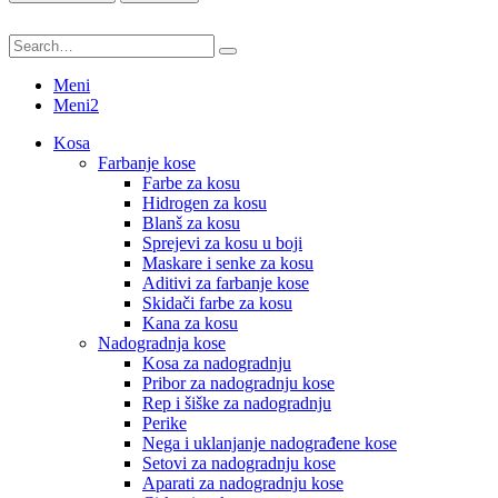
Meni
Meni2
Kosa
Farbanje kose
Farbe za kosu
Hidrogen za kosu
Blanš za kosu
Sprejevi za kosu u boji
Maskare i senke za kosu
Aditivi za farbanje kose
Skidači farbe za kosu
Kana za kosu
Nadogradnja kose
Kosa za nadogradnju
Pribor za nadogradnju kose
Rep i šiške za nadogradnju
Perike
Nega i uklanjanje nadograđene kose
Setovi za nadogradnju kose
Aparati za nadogradnju kose