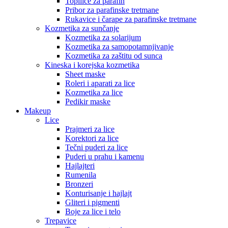
Topilice za parafin
Pribor za parafinske tretmane
Rukavice i čarape za parafinske tretmane
Kozmetika za sunčanje
Kozmetika za solarijum
Kozmetika za samopotamnjivanje
Kozmetika za zaštitu od sunca
Kineska i korejska kozmetika
Sheet maske
Roleri i aparati za lice
Kozmetika za lice
Pedikir maske
Makeup
Lice
Prajmeri za lice
Korektori za lice
Tečni puderi za lice
Puderi u prahu i kamenu
Hajlajteri
Rumenila
Bronzeri
Konturisanje i hajlajt
Gliteri i pigmenti
Boje za lice i telo
Trepavice