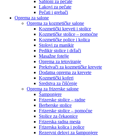
Šabloni za pečate
Lakovi za pečate
Pečati i grebači
Oprema za salone
Oprema za kozmetičke salone
Kozmetički kreveti i stolice
Kozmetičke stolice – pomoćne
Kozmetičke police i kolica
Stolovi za manikir
Pedikir stolice i držači
Masažne fotelje
Oprema za tetoviranje
Prekrivači za kozmetičke krevete
Dodatna oprema za krevete
Kozmetički koferi
Sredstva za čišćenje
Oprema za frizerske salone
Šamponjere
Frizerske stolice – radne
Berberske stolice
Frizerske stolice – pomoćne
Stolice za čekaonice
Frizerska radna mesta
Frizerska kolica i police
Rezervni delovi za šamponjere