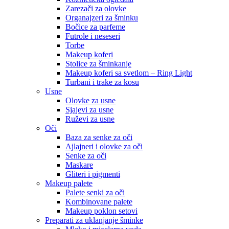
Zarezači za olovke
Organajzeri za šminku
Bočice za parfeme
Futrole i neseseri
Torbe
Makeup koferi
Stolice za šminkanje
Makeup koferi sa svetlom – Ring Light
Turbani i trake za kosu
Usne
Olovke za usne
Sjajevi za usne
Ruževi za usne
Oči
Baza za senke za oči
Ajlajneri i olovke za oči
Senke za oči
Maskare
Gliteri i pigmenti
Makeup palete
Palete senki za oči
Kombinovane palete
Makeup poklon setovi
Preparati za uklanjanje šminke