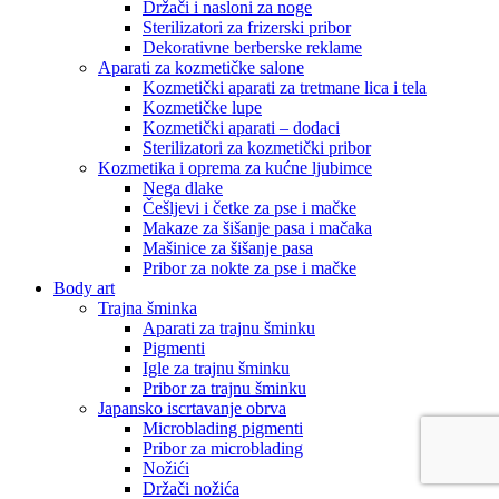
Držači i nasloni za noge
Sterilizatori za frizerski pribor
Dekorativne berberske reklame
Aparati za kozmetičke salone
Kozmetički aparati za tretmane lica i tela
Kozmetičke lupe
Kozmetički aparati – dodaci
Sterilizatori za kozmetički pribor
Kozmetika i oprema za kućne ljubimce
Nega dlake
Češljevi i četke za pse i mačke
Makaze za šišanje pasa i mačaka
Mašinice za šišanje pasa
Pribor za nokte za pse i mačke
Body art
Trajna šminka
Aparati za trajnu šminku
Pigmenti
Igle za trajnu šminku
Pribor za trajnu šminku
Japansko iscrtavanje obrva
Microblading pigmenti
Pribor za microblading
Nožići
Držači nožića