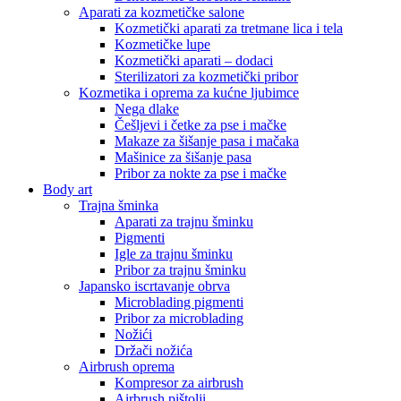
Aparati za kozmetičke salone
Kozmetički aparati za tretmane lica i tela
Kozmetičke lupe
Kozmetički aparati – dodaci
Sterilizatori za kozmetički pribor
Kozmetika i oprema za kućne ljubimce
Nega dlake
Češljevi i četke za pse i mačke
Makaze za šišanje pasa i mačaka
Mašinice za šišanje pasa
Pribor za nokte za pse i mačke
Body art
Trajna šminka
Aparati za trajnu šminku
Pigmenti
Igle za trajnu šminku
Pribor za trajnu šminku
Japansko iscrtavanje obrva
Microblading pigmenti
Pribor za microblading
Nožići
Držači nožića
Airbrush oprema
Kompresor za airbrush
Airbrush pištolji