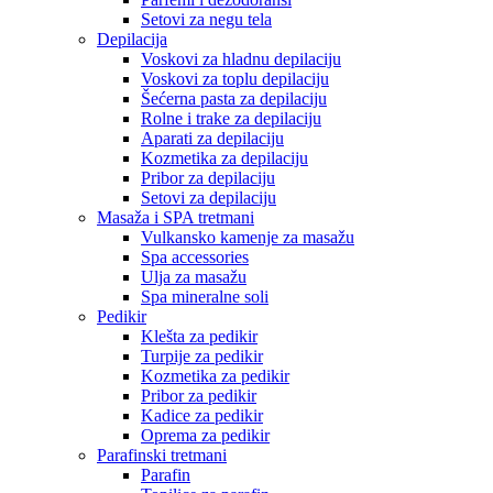
Setovi za negu tela
Depilacija
Voskovi za hladnu depilaciju
Voskovi za toplu depilaciju
Šećerna pasta za depilaciju
Rolne i trake za depilaciju
Aparati za depilaciju
Kozmetika za depilaciju
Pribor za depilaciju
Setovi za depilaciju
Masaža i SPA tretmani
Vulkansko kamenje za masažu
Spa accessories
Ulja za masažu
Spa mineralne soli
Pedikir
Klešta za pedikir
Turpije za pedikir
Kozmetika za pedikir
Pribor za pedikir
Kadice za pedikir
Oprema za pedikir
Parafinski tretmani
Parafin