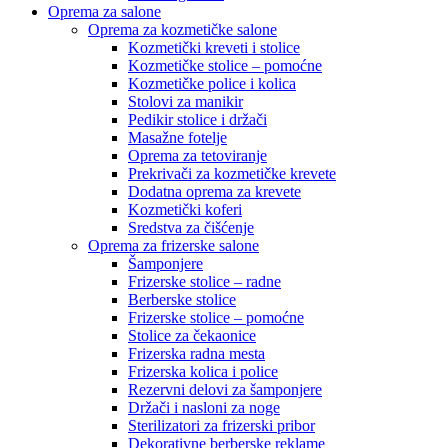
Oprema za salone
Oprema za kozmetičke salone
Kozmetički kreveti i stolice
Kozmetičke stolice – pomoćne
Kozmetičke police i kolica
Stolovi za manikir
Pedikir stolice i držači
Masažne fotelje
Oprema za tetoviranje
Prekrivači za kozmetičke krevete
Dodatna oprema za krevete
Kozmetički koferi
Sredstva za čišćenje
Oprema za frizerske salone
Šamponjere
Frizerske stolice – radne
Berberske stolice
Frizerske stolice – pomoćne
Stolice za čekaonice
Frizerska radna mesta
Frizerska kolica i police
Rezervni delovi za šamponjere
Držači i nasloni za noge
Sterilizatori za frizerski pribor
Dekorativne berberske reklame