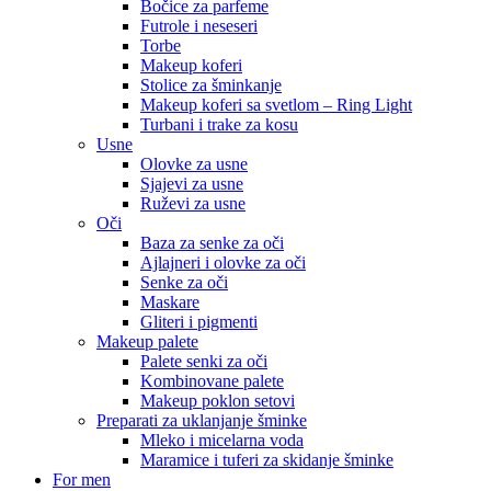
Bočice za parfeme
Futrole i neseseri
Torbe
Makeup koferi
Stolice za šminkanje
Makeup koferi sa svetlom – Ring Light
Turbani i trake za kosu
Usne
Olovke za usne
Sjajevi za usne
Ruževi za usne
Oči
Baza za senke za oči
Ajlajneri i olovke za oči
Senke za oči
Maskare
Gliteri i pigmenti
Makeup palete
Palete senki za oči
Kombinovane palete
Makeup poklon setovi
Preparati za uklanjanje šminke
Mleko i micelarna voda
Maramice i tuferi za skidanje šminke
For men