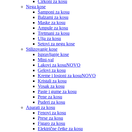
Cirkoni za kosu
Nega kose
Šamponi za kosu
Balzami za kosu
Maske za kosu
Ampule za kosu
Tretmani za kosu
Ulja za kosu
Setovi za negu kose
Stilizovanje kose
Ispravljanje kose
Mini-val
Lakovi za kosu
NOVO
Gelovi za kosu
Kreme i losioni za kosu
NOVO
Kristali za kosu
Vosak za kosu
Paste i gume za kosu
Pene za kosu
Puderi za kosu
Aparati za kosu
Fenovi za kosu
Prese za kosu
Figaro za kosu
Električne četke za kosu