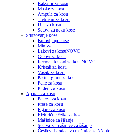
Balzami za kosu
Maske za kosu
Ampule za kosu
Tretmani za kosu
Ulja za kosu
Setovi za negu kose
Stilizovanje kose
Ispravljanje kose
Mini-val
Lakovi za kosu
NOVO
Gelovi za kosu
Kreme i losioni za kosu
NOVO
Kristali za kosu
Vosak za kosu
Paste i gume za kosu
Pene za kosu
Puderi za kosu
Aparati za kosu
Fenovi za kosu
Prese za kosu
Figaro za kosu
Električne četke za kosu
Mašinice za šišanje
Sečiva za mašinice za šišanje
Češljevi i dodaci za mašinice za šišanje