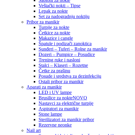
Šabloni za nokte
Veštački nokti – Tipse
Lepak za nokte
Set za nadogradnju noktiju
Pribor za manikir
Turpije za nokte
Četkice za nokte
Makazice i cangle
Špatule i podizači zanoktica
Sunđeri – Tuferi – Rolne za manikir
Dozeri – Pumpice – Posudice
Trening ruke i nasloni
Stalci – Klaseri – Rozetne
Četke za prašinu
Posude i sredstva za dezinfekciju
Ostali pribor za manikir
Aparati za manikir
LED i UV lampe
Brusilice za nokte
NOVO
Nastavci za električne turpije
Aspiratori za manikir
Stone lampe
Sterilizatori za manikir pribor
Rezervne neonke
Nail art