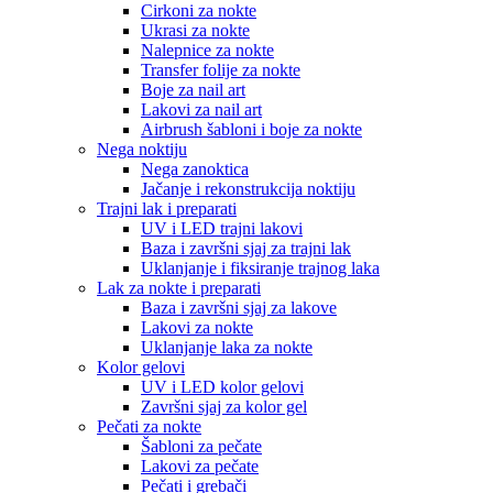
Cirkoni za nokte
Ukrasi za nokte
Nalepnice za nokte
Transfer folije za nokte
Boje za nail art
Lakovi za nail art
Airbrush šabloni i boje za nokte
Nega noktiju
Nega zanoktica
Jačanje i rekonstrukcija noktiju
Trajni lak i preparati
UV i LED trajni lakovi
Baza i završni sjaj za trajni lak
Uklanjanje i fiksiranje trajnog laka
Lak za nokte i preparati
Baza i završni sjaj za lakove
Lakovi za nokte
Uklanjanje laka za nokte
Kolor gelovi
UV i LED kolor gelovi
Završni sjaj za kolor gel
Pečati za nokte
Šabloni za pečate
Lakovi za pečate
Pečati i grebači