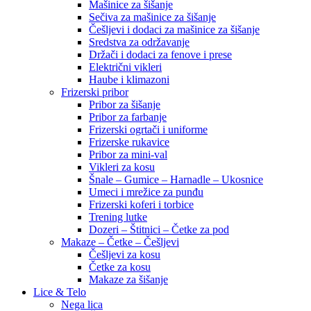
Mašinice za šišanje
Sečiva za mašinice za šišanje
Češljevi i dodaci za mašinice za šišanje
Sredstva za održavanje
Držači i dodaci za fenove i prese
Električni vikleri
Haube i klimazoni
Frizerski pribor
Pribor za šišanje
Pribor za farbanje
Frizerski ogrtači i uniforme
Frizerske rukavice
Pribor za mini-val
Vikleri za kosu
Šnale – Gumice – Harnadle – Ukosnice
Umeci i mrežice za punđu
Frizerski koferi i torbice
Trening lutke
Dozeri – Štitnici – Četke za pod
Makaze – Četke – Češljevi
Češljevi za kosu
Četke za kosu
Makaze za šišanje
Lice & Telo
Nega lica