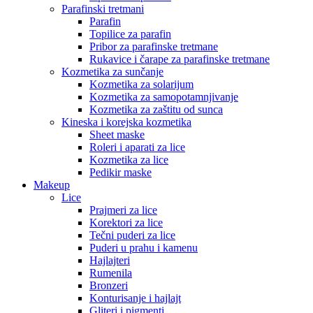
Parafinski tretmani
Parafin
Topilice za parafin
Pribor za parafinske tretmane
Rukavice i čarape za parafinske tretmane
Kozmetika za sunčanje
Kozmetika za solarijum
Kozmetika za samopotamnjivanje
Kozmetika za zaštitu od sunca
Kineska i korejska kozmetika
Sheet maske
Roleri i aparati za lice
Kozmetika za lice
Pedikir maske
Makeup
Lice
Prajmeri za lice
Korektori za lice
Tečni puderi za lice
Puderi u prahu i kamenu
Hajlajteri
Rumenila
Bronzeri
Konturisanje i hajlajt
Gliteri i pigmenti