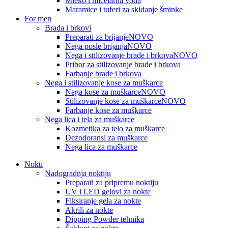
Mleko i micelarna voda
Maramice i tuferi za skidanje šminke
For men
Brada i brkovi
Preparati za brijanje
NOVO
Nega posle brijanja
NOVO
Nega i stilizovanje brade i brkova
NOVO
Pribor za stilizovanje brade i brkova
Farbanje brade i brkova
Nega i stilizovanje kose za muškarce
Nega kose za muškarce
NOVO
Stilizovanje kose za muškarce
NOVO
Farbanje kose za muškarce
Nega lica i tela za muškarce
Kozmetika za telo za muškarce
Dezodoransi za muškarce
Nega lica za muškarce
Nokti
Nadogradnja noktiju
Preparati za pripremu noktiju
UV i LED gelovi za nokte
Fiksiranje gela za nokte
Akrili za nokte
Dipping Powder tehnika