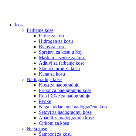
Kosa
Farbanje kose
Farbe za kosu
Hidrogen za kosu
Blanš za kosu
Sprejevi za kosu u boji
Maskare i senke za kosu
Aditivi za farbanje kose
Skidači farbe za kosu
Kana za kosu
Nadogradnja kose
Kosa za nadogradnju
Pribor za nadogradnju kose
Rep i šiške za nadogradnju
Perike
Nega i uklanjanje nadograđene kose
Setovi za nadogradnju kose
Aparati za nadogradnju kose
Cirkoni za kosu
Nega kose
Šamponi za kosu