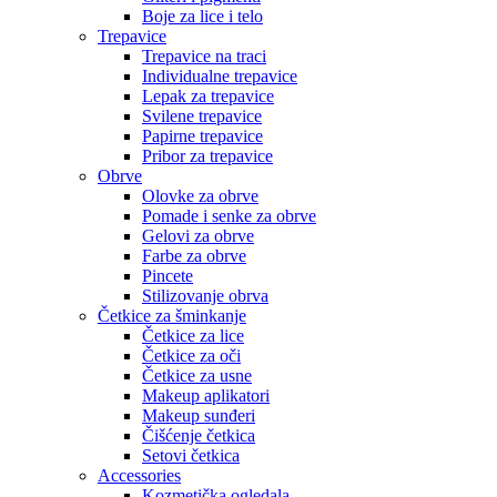
Boje za lice i telo
Trepavice
Trepavice na traci
Individualne trepavice
Lepak za trepavice
Svilene trepavice
Papirne trepavice
Pribor za trepavice
Obrve
Olovke za obrve
Pomade i senke za obrve
Gelovi za obrve
Farbe za obrve
Pincete
Stilizovanje obrva
Četkice za šminkanje
Četkice za lice
Četkice za oči
Četkice za usne
Makeup aplikatori
Makeup sunđeri
Čišćenje četkica
Setovi četkica
Accessories
Kozmetička ogledala