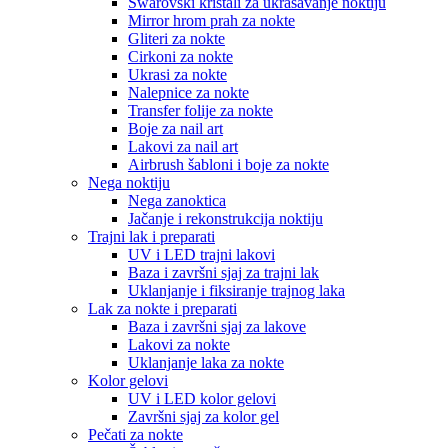
Swarovski kristali za ukrašavanje noktiju
Mirror hrom prah za nokte
Gliteri za nokte
Cirkoni za nokte
Ukrasi za nokte
Nalepnice za nokte
Transfer folije za nokte
Boje za nail art
Lakovi za nail art
Airbrush šabloni i boje za nokte
Nega noktiju
Nega zanoktica
Jačanje i rekonstrukcija noktiju
Trajni lak i preparati
UV i LED trajni lakovi
Baza i završni sjaj za trajni lak
Uklanjanje i fiksiranje trajnog laka
Lak za nokte i preparati
Baza i završni sjaj za lakove
Lakovi za nokte
Uklanjanje laka za nokte
Kolor gelovi
UV i LED kolor gelovi
Završni sjaj za kolor gel
Pečati za nokte