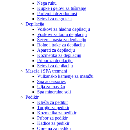
Nega ruku
Kupke i gelovi za tuširanje
Parfemi i dezodoransi
Setovi za negu tela
Depilacija
Voskovi za hladnu depilaciju
Voskovi za toplu depilaciju
Šećerna pasta za depilaciju
Rolne i trake za depilaciju
Aparati za depilaciju
Kozmetika za depilaciju
Pribor za depilaciju
Setovi za depilaciju
Masaža i SPA tretmani
Vulkansko kamenje za masažu
Spa accessories
Ulja za masažu
Spa mineralne soli
Pedikir
Klešta za pedikir
Turpije za pedikir
Kozmetika za pedikir
Pribor za pedikir
Kadice za pedikir
Oprema za pedikir