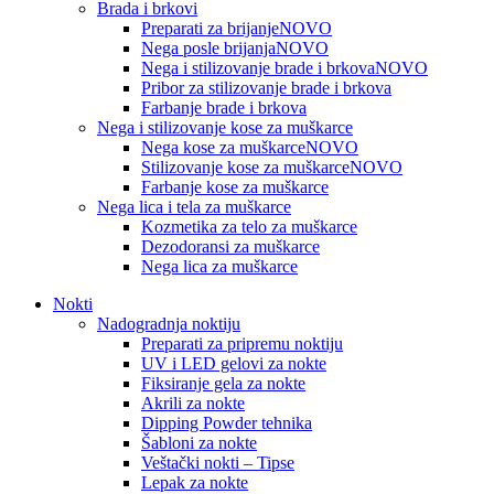
Brada i brkovi
Preparati za brijanje
NOVO
Nega posle brijanja
NOVO
Nega i stilizovanje brade i brkova
NOVO
Pribor za stilizovanje brade i brkova
Farbanje brade i brkova
Nega i stilizovanje kose za muškarce
Nega kose za muškarce
NOVO
Stilizovanje kose za muškarce
NOVO
Farbanje kose za muškarce
Nega lica i tela za muškarce
Kozmetika za telo za muškarce
Dezodoransi za muškarce
Nega lica za muškarce
Nokti
Nadogradnja noktiju
Preparati za pripremu noktiju
UV i LED gelovi za nokte
Fiksiranje gela za nokte
Akrili za nokte
Dipping Powder tehnika
Šabloni za nokte
Veštački nokti – Tipse
Lepak za nokte