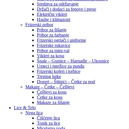
Sredstva za održavanje
Držači i dodaci za fenove i prese
Električni vikleri
Haube i klimazoni
Frizerski pribor
Pribor za šišanje
Pribor za farbanje
Frizerski ogrtači i uniforme
Frizerske rukavice
Pribor za mini-val
Vikleri za kosu
Šnale – Gumice – Harnadle – Ukosnice
Umeci i mrežice za punđu
Frizerski koferi i torbice
Trening lutke
Dozeri – Štitnici – Četke za pod
Makaze – Četke – Češljevi
Češljevi za kosu
Četke za kosu
Makaze za šišanje
Lice & Telo
Nega lica
Čišćenje lica
Tonik za lice
Micelarna voda