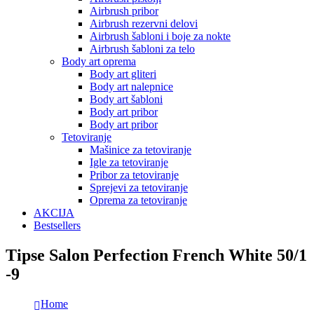
Airbrush pribor
Airbrush rezervni delovi
Airbrush šabloni i boje za nokte
Airbrush šabloni za telo
Body art oprema
Body art gliteri
Body art nalepnice
Body art šabloni
Body art pribor
Body art pribor
Tetoviranje
Mašinice za tetoviranje
Igle za tetoviranje
Pribor za tetoviranje
Sprejevi za tetoviranje
Oprema za tetoviranje
AKCIJA
Bestsellers
Tipse Salon Perfection French White 50/1
-9
Home