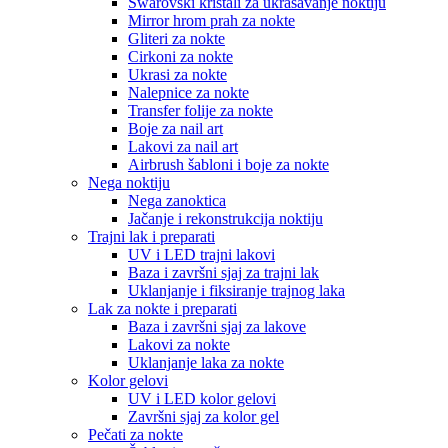
Swarovski kristali za ukrašavanje noktiju
Mirror hrom prah za nokte
Gliteri za nokte
Cirkoni za nokte
Ukrasi za nokte
Nalepnice za nokte
Transfer folije za nokte
Boje za nail art
Lakovi za nail art
Airbrush šabloni i boje za nokte
Nega noktiju
Nega zanoktica
Jačanje i rekonstrukcija noktiju
Trajni lak i preparati
UV i LED trajni lakovi
Baza i završni sjaj za trajni lak
Uklanjanje i fiksiranje trajnog laka
Lak za nokte i preparati
Baza i završni sjaj za lakove
Lakovi za nokte
Uklanjanje laka za nokte
Kolor gelovi
UV i LED kolor gelovi
Završni sjaj za kolor gel
Pečati za nokte