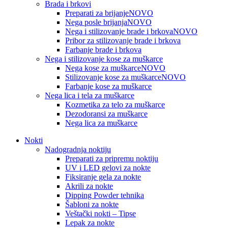
Brada i brkovi
Preparati za brijanje
NOVO
Nega posle brijanja
NOVO
Nega i stilizovanje brade i brkova
NOVO
Pribor za stilizovanje brade i brkova
Farbanje brade i brkova
Nega i stilizovanje kose za muškarce
Nega kose za muškarce
NOVO
Stilizovanje kose za muškarce
NOVO
Farbanje kose za muškarce
Nega lica i tela za muškarce
Kozmetika za telo za muškarce
Dezodoransi za muškarce
Nega lica za muškarce
Nokti
Nadogradnja noktiju
Preparati za pripremu noktiju
UV i LED gelovi za nokte
Fiksiranje gela za nokte
Akrili za nokte
Dipping Powder tehnika
Šabloni za nokte
Veštački nokti – Tipse
Lepak za nokte