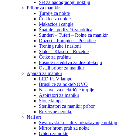
Set za nadogradnju noktiju
Pribor za manikir
Turpije za nokte
Četkice za nokte
Makazice i cangle
Špatule i podizači zanoktica
Sunđeri – Tuferi – Rolne za manikir
Dozeri – Pumpice – Posudice
Trening ruke i nasloni
Stalci – Klaseri – Rozetne
Četke za prašinu
Posude i sredstva za dezinfekciju
Ostali pribor za manikir
Aparati za manikir
LED i UV lampe
Brusilice za nokte
NOVO
Nastavci za električne turpije
Aspiratori za manikir
Stone lampe
Sterilizatori za manikir pribor
Rezervne neonke
Nail art
Swarovski kristali za ukrašavanje noktiju
Mirror hrom prah za nokte
Gliteri za nokte