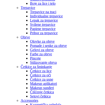
Boje za lice i telo
Trepavice
Trepavice na traci
Individualne trepavice
Lepak za trepavice
Svilene trepavice
Papirne trepavice
Pribor za trepavice
Obrve
Olovke za obrve
Pomade i senke za obrve
Gelovi za obrve
Farbe za obrve
Pincete
Stilizovanje obrva
Četkice za šminkanje
Četkice za lice
Četkice za oči
Četkice za usne
Makeup aplikatori
Makeup sunđeri
Čišćenje četkica
Setovi četkica
Accessories
Kozmetička ogledala