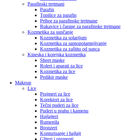
Parafinski tretmani
Parafin
Topilice za parafin
Pribor za parafinske tretmane
Rukavice i čarape za parafinske tretmane
Kozmetika za sunčanje
Kozmetika za solarijum
Kozmetika za samopotamnjivanje
Kozmetika za zaštitu od sunca
Kineska i korejska kozmetika
Sheet maske
Roleri i aparati za lice
Kozmetika za lice
Pedikir maske
Makeup
Lice
Prajmeri za lice
Korektori za lice
Tečni puderi za lice
Puderi u prahu i kamenu
Hajlajteri
Rumenila
Bronzeri
Konturisanje i hajlajt
Gliteri i pigmenti