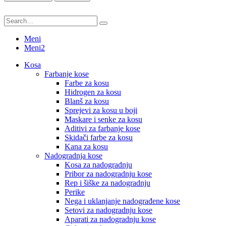
Meni
Meni2
Kosa
Farbanje kose
Farbe za kosu
Hidrogen za kosu
Blanš za kosu
Sprejevi za kosu u boji
Maskare i senke za kosu
Aditivi za farbanje kose
Skidači farbe za kosu
Kana za kosu
Nadogradnja kose
Kosa za nadogradnju
Pribor za nadogradnju kose
Rep i šiške za nadogradnju
Perike
Nega i uklanjanje nadograđene kose
Setovi za nadogradnju kose
Aparati za nadogradnju kose