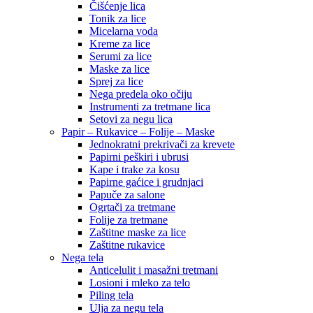
Čišćenje lica
Tonik za lice
Micelarna voda
Kreme za lice
Serumi za lice
Maske za lice
Sprej za lice
Nega predela oko očiju
Instrumenti za tretmane lica
Setovi za negu lica
Papir – Rukavice – Folije – Maske
Jednokratni prekrivači za krevete
Papirni peškiri i ubrusi
Kape i trake za kosu
Papirne gaćice i grudnjaci
Papuče za salone
Ogrtači za tretmane
Folije za tretmane
Zaštitne maske za lice
Zaštitne rukavice
Nega tela
Anticelulit i masažni tretmani
Losioni i mleko za telo
Piling tela
Ulja za negu tela