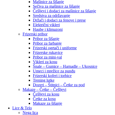
Mašinice za šišanje
Sečiva za mašinice za šišanje
Češljevi i dodaci za mašinice za šišanje
Sredstva za održavanje
Držači i dodaci za fenove i prese
Električni vikleri
Haube i klimazoni
Frizerski pribor
Pribor za šišanje
Pribor za farbanje
Frizerski ogrtači i uniforme
Frizerske rukavice
Pribor za mini-val
Vikleri za kosu
Šnale – Gumice – Harnadle – Ukosnice
Umeci i mrežice za punđu
Frizerski koferi i torbice
Trening lutke
Dozeri – Štitnici – Četke za pod
Makaze – Četke – Češljevi
Češljevi za kosu
Četke za kosu
Makaze za šišanje
Lice & Telo
Nega lica