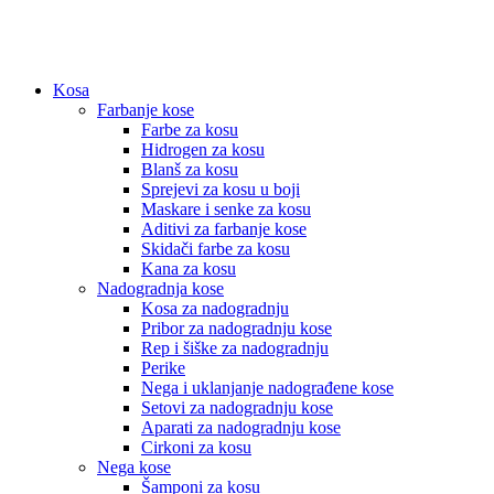
Kosa
Farbanje kose
Farbe za kosu
Hidrogen za kosu
Blanš za kosu
Sprejevi za kosu u boji
Maskare i senke za kosu
Aditivi za farbanje kose
Skidači farbe za kosu
Kana za kosu
Nadogradnja kose
Kosa za nadogradnju
Pribor za nadogradnju kose
Rep i šiške za nadogradnju
Perike
Nega i uklanjanje nadograđene kose
Setovi za nadogradnju kose
Aparati za nadogradnju kose
Cirkoni za kosu
Nega kose
Šamponi za kosu