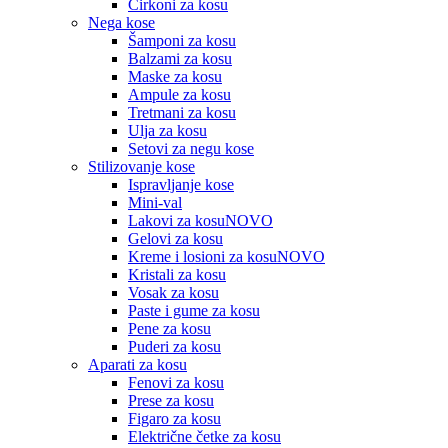
Cirkoni za kosu
Nega kose
Šamponi za kosu
Balzami za kosu
Maske za kosu
Ampule za kosu
Tretmani za kosu
Ulja za kosu
Setovi za negu kose
Stilizovanje kose
Ispravljanje kose
Mini-val
Lakovi za kosu
NOVO
Gelovi za kosu
Kreme i losioni za kosu
NOVO
Kristali za kosu
Vosak za kosu
Paste i gume za kosu
Pene za kosu
Puderi za kosu
Aparati za kosu
Fenovi za kosu
Prese za kosu
Figaro za kosu
Električne četke za kosu