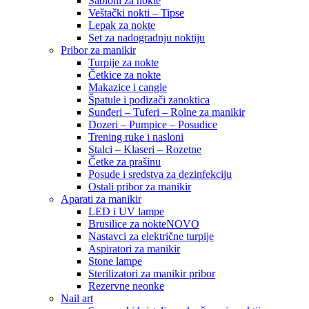
Šabloni za nokte
Veštački nokti – Tipse
Lepak za nokte
Set za nadogradnju noktiju
Pribor za manikir
Turpije za nokte
Četkice za nokte
Makazice i cangle
Špatule i podizači zanoktica
Sunđeri – Tuferi – Rolne za manikir
Dozeri – Pumpice – Posudice
Trening ruke i nasloni
Stalci – Klaseri – Rozetne
Četke za prašinu
Posude i sredstva za dezinfekciju
Ostali pribor za manikir
Aparati za manikir
LED i UV lampe
Brusilice za nokte
NOVO
Nastavci za električne turpije
Aspiratori za manikir
Stone lampe
Sterilizatori za manikir pribor
Rezervne neonke
Nail art