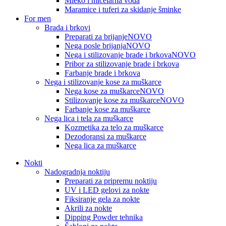
Mleko i micelarna voda
Maramice i tuferi za skidanje šminke
For men
Brada i brkovi
Preparati za brijanje
NOVO
Nega posle brijanja
NOVO
Nega i stilizovanje brade i brkova
NOVO
Pribor za stilizovanje brade i brkova
Farbanje brade i brkova
Nega i stilizovanje kose za muškarce
Nega kose za muškarce
NOVO
Stilizovanje kose za muškarce
NOVO
Farbanje kose za muškarce
Nega lica i tela za muškarce
Kozmetika za telo za muškarce
Dezodoransi za muškarce
Nega lica za muškarce
Nokti
Nadogradnja noktiju
Preparati za pripremu noktiju
UV i LED gelovi za nokte
Fiksiranje gela za nokte
Akrili za nokte
Dipping Powder tehnika