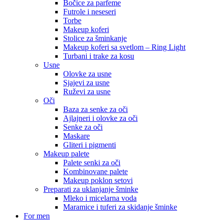
Bočice za parfeme
Futrole i neseseri
Torbe
Makeup koferi
Stolice za šminkanje
Makeup koferi sa svetlom – Ring Light
Turbani i trake za kosu
Usne
Olovke za usne
Sjajevi za usne
Ruževi za usne
Oči
Baza za senke za oči
Ajlajneri i olovke za oči
Senke za oči
Maskare
Gliteri i pigmenti
Makeup palete
Palete senki za oči
Kombinovane palete
Makeup poklon setovi
Preparati za uklanjanje šminke
Mleko i micelarna voda
Maramice i tuferi za skidanje šminke
For men