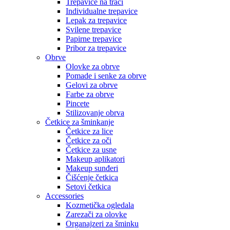
Trepavice na traci
Individualne trepavice
Lepak za trepavice
Svilene trepavice
Papirne trepavice
Pribor za trepavice
Obrve
Olovke za obrve
Pomade i senke za obrve
Gelovi za obrve
Farbe za obrve
Pincete
Stilizovanje obrva
Četkice za šminkanje
Četkice za lice
Četkice za oči
Četkice za usne
Makeup aplikatori
Makeup sunđeri
Čišćenje četkica
Setovi četkica
Accessories
Kozmetička ogledala
Zarezači za olovke
Organajzeri za šminku