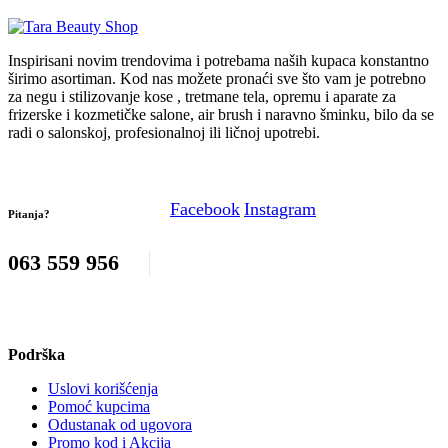
Inspirisani novim trendovima i potrebama naših kupaca konstantno
širimo asortiman. Kod nas možete pronaći sve što vam je potrebno
za negu i stilizovanje kose , tretmane tela, opremu i aparate za
frizerske i kozmetičke salone, air brush i naravno šminku, bilo da se
radi o salonskoj, profesionalnoj ili ličnoj upotrebi.
Facebook
Instagram
Pitanja?
063 559 956
Podrška
Uslovi korišćenja
Pomoć kupcima
Odustanak od ugovora
Promo kod i Akcija