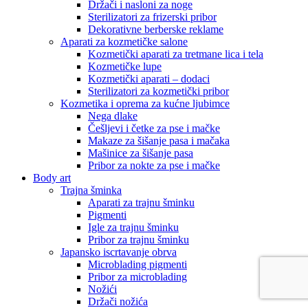
Držači i nasloni za noge
Sterilizatori za frizerski pribor
Dekorativne berberske reklame
Aparati za kozmetičke salone
Kozmetički aparati za tretmane lica i tela
Kozmetičke lupe
Kozmetički aparati – dodaci
Sterilizatori za kozmetički pribor
Kozmetika i oprema za kućne ljubimce
Nega dlake
Češljevi i četke za pse i mačke
Makaze za šišanje pasa i mačaka
Mašinice za šišanje pasa
Pribor za nokte za pse i mačke
Body art
Trajna šminka
Aparati za trajnu šminku
Pigmenti
Igle za trajnu šminku
Pribor za trajnu šminku
Japansko iscrtavanje obrva
Microblading pigmenti
Pribor za microblading
Nožići
Držači nožića