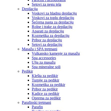
Setovi za negu tela
Depilacija
Voskovi za hladnu depilaciju
Voskovi za toplu depilaciju
Šećerna pasta za depilaciju
Rolne i trake za depilaciju
Aparati za depilaciju
Kozmetika za depilaciju
Pribor za depilaciju
Setovi za depilaciju
Masaža i SPA tretmani
Vulkansko kamenje za masažu
Spa accessories
Ulja za masažu
Spa mineralne soli
Pedikir
Klešta za pedikir
Turpije za pedikir
Kozmetika za pedikir
Pribor za pedikir
Kadice za pedikir
Oprema za pedikir
Parafinski tretmani
Parafin