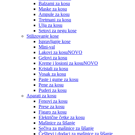
Balzami za kosu
Maske za kosu
Ampule za kosu
Tretmani za kosu
Ulja za kosu
Setovi za negu kose
Stilizovanje kose
Ispravljanje kose
Mini-val
Lakovi za kosu
NOVO
Gelovi za kosu
Kreme i losioni za kosu
NOVO
Kristali za kosu
Vosak za kosu
Paste i gume za kosu
Pene za kosu
Puderi za kosu
Aparati za kosu
Fenovi za kosu
Prese za kosu
Figaro za kosu
Električne četke za kosu
Mašinice za šišanje
Sečiva za mašinice za šišanje
Češljevi i dodaci za mašinice za šišanje