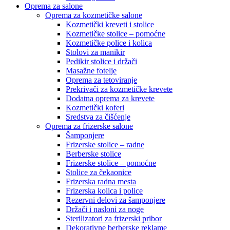
Oprema za salone
Oprema za kozmetičke salone
Kozmetički kreveti i stolice
Kozmetičke stolice – pomoćne
Kozmetičke police i kolica
Stolovi za manikir
Pedikir stolice i držači
Masažne fotelje
Oprema za tetoviranje
Prekrivači za kozmetičke krevete
Dodatna oprema za krevete
Kozmetički koferi
Sredstva za čišćenje
Oprema za frizerske salone
Šamponjere
Frizerske stolice – radne
Berberske stolice
Frizerske stolice – pomoćne
Stolice za čekaonice
Frizerska radna mesta
Frizerska kolica i police
Rezervni delovi za šamponjere
Držači i nasloni za noge
Sterilizatori za frizerski pribor
Dekorativne berberske reklame