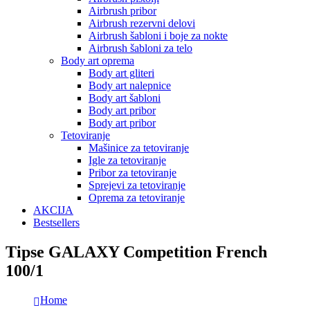
Airbrush pribor
Airbrush rezervni delovi
Airbrush šabloni i boje za nokte
Airbrush šabloni za telo
Body art oprema
Body art gliteri
Body art nalepnice
Body art šabloni
Body art pribor
Body art pribor
Tetoviranje
Mašinice za tetoviranje
Igle za tetoviranje
Pribor za tetoviranje
Sprejevi za tetoviranje
Oprema za tetoviranje
AKCIJA
Bestsellers
Tipse GALAXY Competition French
100/1
Home