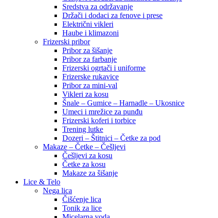
Sredstva za održavanje
Držači i dodaci za fenove i prese
Električni vikleri
Haube i klimazoni
Frizerski pribor
Pribor za šišanje
Pribor za farbanje
Frizerski ogrtači i uniforme
Frizerske rukavice
Pribor za mini-val
Vikleri za kosu
Šnale – Gumice – Harnadle – Ukosnice
Umeci i mrežice za punđu
Frizerski koferi i torbice
Trening lutke
Dozeri – Štitnici – Četke za pod
Makaze – Četke – Češljevi
Češljevi za kosu
Četke za kosu
Makaze za šišanje
Lice & Telo
Nega lica
Čišćenje lica
Tonik za lice
Micelarna voda