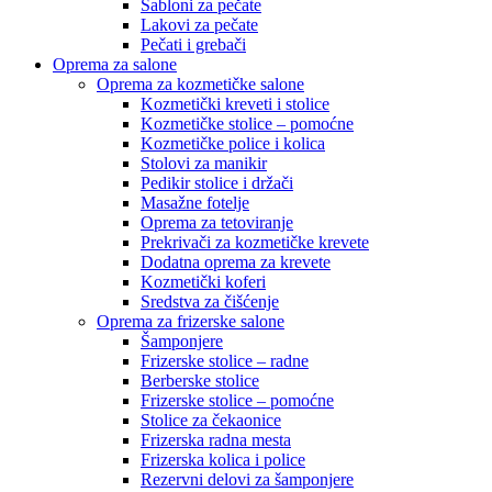
Šabloni za pečate
Lakovi za pečate
Pečati i grebači
Oprema za salone
Oprema za kozmetičke salone
Kozmetički kreveti i stolice
Kozmetičke stolice – pomoćne
Kozmetičke police i kolica
Stolovi za manikir
Pedikir stolice i držači
Masažne fotelje
Oprema za tetoviranje
Prekrivači za kozmetičke krevete
Dodatna oprema za krevete
Kozmetički koferi
Sredstva za čišćenje
Oprema za frizerske salone
Šamponjere
Frizerske stolice – radne
Berberske stolice
Frizerske stolice – pomoćne
Stolice za čekaonice
Frizerska radna mesta
Frizerska kolica i police
Rezervni delovi za šamponjere