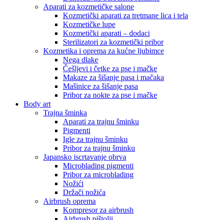
Aparati za kozmetičke salone
Kozmetički aparati za tretmane lica i tela
Kozmetičke lupe
Kozmetički aparati – dodaci
Sterilizatori za kozmetički pribor
Kozmetika i oprema za kućne ljubimce
Nega dlake
Češljevi i četke za pse i mačke
Makaze za šišanje pasa i mačaka
Mašinice za šišanje pasa
Pribor za nokte za pse i mačke
Body art
Trajna šminka
Aparati za trajnu šminku
Pigmenti
Igle za trajnu šminku
Pribor za trajnu šminku
Japansko iscrtavanje obrva
Microblading pigmenti
Pribor za microblading
Nožići
Držači nožića
Airbrush oprema
Kompresor za airbrush
Airbrush pištolji