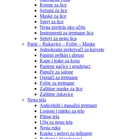
Kreme za lice
Serumi za lice
Maske za lice
Sprej za lice
Nega predela oko očiju
Instrumenti za tretmane lica
Setovi za negu lica
Papir – Rukavice – Folije – Maske
Jednokratni prekrivači za krevete
Papirni peškiri i ubrusi
Kape i trake za kosu
Papirne gaćice i grudnjaci
Papuče za salone
Ogrtači za tretmane
Folije za tretmane
Zaštitne maske za lice
Zaštitne rukavice
Nega tela
Anticelulit i masažni tretmani
Losioni i mleko za telo
Piling tela
Ulja za negu tela
Nega ruku
Kupke i gelovi za tuširanje
Parfemi i dezodoransi