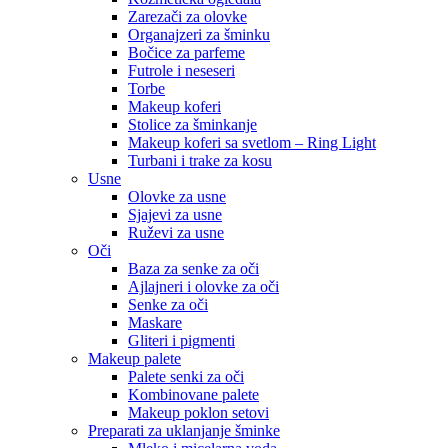
Zarezači za olovke
Organajzeri za šminku
Bočice za parfeme
Futrole i neseseri
Torbe
Makeup koferi
Stolice za šminkanje
Makeup koferi sa svetlom – Ring Light
Turbani i trake za kosu
Usne
Olovke za usne
Sjajevi za usne
Ruževi za usne
Oči
Baza za senke za oči
Ajlajneri i olovke za oči
Senke za oči
Maskare
Gliteri i pigmenti
Makeup palete
Palete senki za oči
Kombinovane palete
Makeup poklon setovi
Preparati za uklanjanje šminke