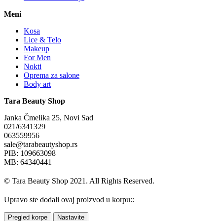
Meni
Kosa
Lice & Telo
Makeup
For Men
Nokti
Oprema za salone
Body art
Tara Beauty Shop
Janka Čmelika 25, Novi Sad
021/6341329
063559956
sale@tarabeautyshop.rs
PIB: 109663098
MB: 64340441
© Tara Beauty Shop 2021. All Rights Reserved.
Upravo ste dodali ovaj proizvod u korpu::
Pregled korpe
Nastavite