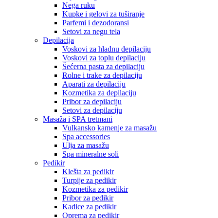
Nega ruku
Kupke i gelovi za tuširanje
Parfemi i dezodoransi
Setovi za negu tela
Depilacija
Voskovi za hladnu depilaciju
Voskovi za toplu depilaciju
Šećerna pasta za depilaciju
Rolne i trake za depilaciju
Aparati za depilaciju
Kozmetika za depilaciju
Pribor za depilaciju
Setovi za depilaciju
Masaža i SPA tretmani
Vulkansko kamenje za masažu
Spa accessories
Ulja za masažu
Spa mineralne soli
Pedikir
Klešta za pedikir
Turpije za pedikir
Kozmetika za pedikir
Pribor za pedikir
Kadice za pedikir
Oprema za pedikir