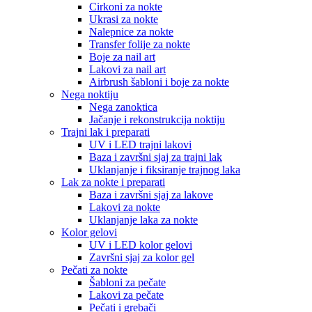
Cirkoni za nokte
Ukrasi za nokte
Nalepnice za nokte
Transfer folije za nokte
Boje za nail art
Lakovi za nail art
Airbrush šabloni i boje za nokte
Nega noktiju
Nega zanoktica
Jačanje i rekonstrukcija noktiju
Trajni lak i preparati
UV i LED trajni lakovi
Baza i završni sjaj za trajni lak
Uklanjanje i fiksiranje trajnog laka
Lak za nokte i preparati
Baza i završni sjaj za lakove
Lakovi za nokte
Uklanjanje laka za nokte
Kolor gelovi
UV i LED kolor gelovi
Završni sjaj za kolor gel
Pečati za nokte
Šabloni za pečate
Lakovi za pečate
Pečati i grebači