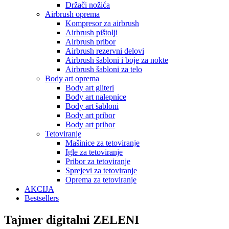
Držači nožića
Airbrush oprema
Kompresor za airbrush
Airbrush pištolji
Airbrush pribor
Airbrush rezervni delovi
Airbrush šabloni i boje za nokte
Airbrush šabloni za telo
Body art oprema
Body art gliteri
Body art nalepnice
Body art šabloni
Body art pribor
Body art pribor
Tetoviranje
Mašinice za tetoviranje
Igle za tetoviranje
Pribor za tetoviranje
Sprejevi za tetoviranje
Oprema za tetoviranje
AKCIJA
Bestsellers
Tajmer digitalni ZELENI