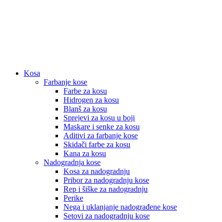
Kosa
Farbanje kose
Farbe za kosu
Hidrogen za kosu
Blanš za kosu
Sprejevi za kosu u boji
Maskare i senke za kosu
Aditivi za farbanje kose
Skidači farbe za kosu
Kana za kosu
Nadogradnja kose
Kosa za nadogradnju
Pribor za nadogradnju kose
Rep i šiške za nadogradnju
Perike
Nega i uklanjanje nadograđene kose
Setovi za nadogradnju kose