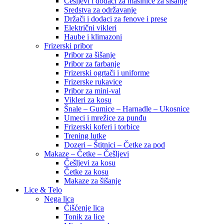
Češljevi i dodaci za mašinice za šišanje
Sredstva za održavanje
Držači i dodaci za fenove i prese
Električni vikleri
Haube i klimazoni
Frizerski pribor
Pribor za šišanje
Pribor za farbanje
Frizerski ogrtači i uniforme
Frizerske rukavice
Pribor za mini-val
Vikleri za kosu
Šnale – Gumice – Harnadle – Ukosnice
Umeci i mrežice za punđu
Frizerski koferi i torbice
Trening lutke
Dozeri – Štitnici – Četke za pod
Makaze – Četke – Češljevi
Češljevi za kosu
Četke za kosu
Makaze za šišanje
Lice & Telo
Nega lica
Čišćenje lica
Tonik za lice