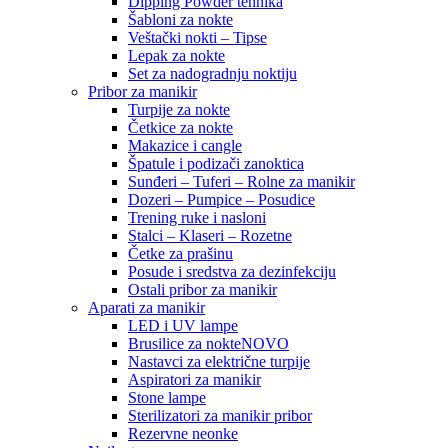
Dipping Powder tehnika
Šabloni za nokte
Veštački nokti – Tipse
Lepak za nokte
Set za nadogradnju noktiju
Pribor za manikir
Turpije za nokte
Četkice za nokte
Makazice i cangle
Špatule i podizači zanoktica
Sunđeri – Tuferi – Rolne za manikir
Dozeri – Pumpice – Posudice
Trening ruke i nasloni
Stalci – Klaseri – Rozetne
Četke za prašinu
Posude i sredstva za dezinfekciju
Ostali pribor za manikir
Aparati za manikir
LED i UV lampe
Brusilice za nokte
NOVO
Nastavci za električne turpije
Aspiratori za manikir
Stone lampe
Sterilizatori za manikir pribor
Rezervne neonke