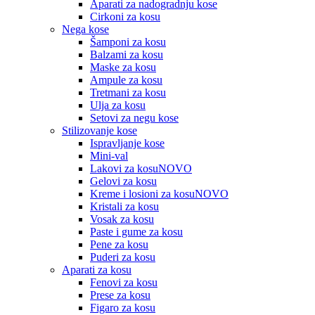
Aparati za nadogradnju kose
Cirkoni za kosu
Nega kose
Šamponi za kosu
Balzami za kosu
Maske za kosu
Ampule za kosu
Tretmani za kosu
Ulja za kosu
Setovi za negu kose
Stilizovanje kose
Ispravljanje kose
Mini-val
Lakovi za kosu
NOVO
Gelovi za kosu
Kreme i losioni za kosu
NOVO
Kristali za kosu
Vosak za kosu
Paste i gume za kosu
Pene za kosu
Puderi za kosu
Aparati za kosu
Fenovi za kosu
Prese za kosu
Figaro za kosu