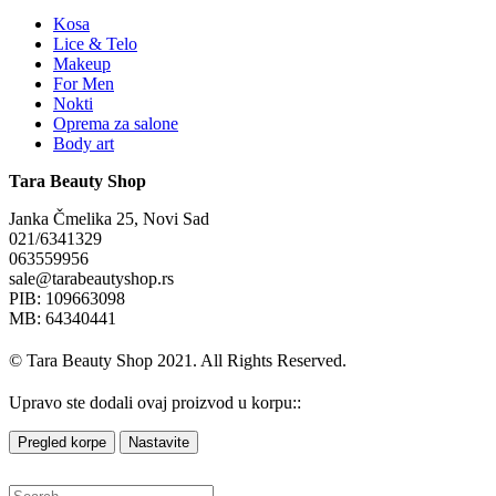
Kosa
Lice & Telo
Makeup
For Men
Nokti
Oprema za salone
Body art
Tara Beauty Shop
Janka Čmelika 25, Novi Sad
021/6341329
063559956
sale@tarabeautyshop.rs
PIB: 109663098
MB: 64340441
© Tara Beauty Shop 2021. All Rights Reserved.
Upravo ste dodali ovaj proizvod u korpu::
Pregled korpe
Nastavite