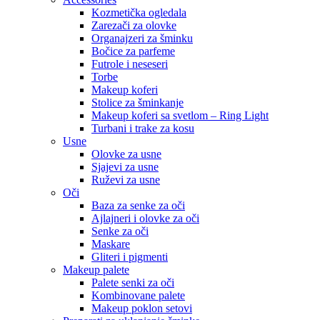
Kozmetička ogledala
Zarezači za olovke
Organajzeri za šminku
Bočice za parfeme
Futrole i neseseri
Torbe
Makeup koferi
Stolice za šminkanje
Makeup koferi sa svetlom – Ring Light
Turbani i trake za kosu
Usne
Olovke za usne
Sjajevi za usne
Ruževi za usne
Oči
Baza za senke za oči
Ajlajneri i olovke za oči
Senke za oči
Maskare
Gliteri i pigmenti
Makeup palete
Palete senki za oči
Kombinovane palete
Makeup poklon setovi