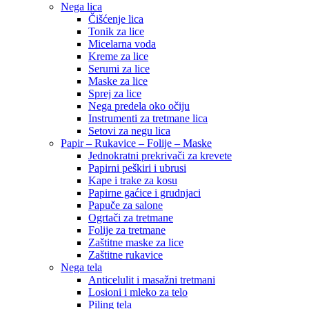
Nega lica
Čišćenje lica
Tonik za lice
Micelarna voda
Kreme za lice
Serumi za lice
Maske za lice
Sprej za lice
Nega predela oko očiju
Instrumenti za tretmane lica
Setovi za negu lica
Papir – Rukavice – Folije – Maske
Jednokratni prekrivači za krevete
Papirni peškiri i ubrusi
Kape i trake za kosu
Papirne gaćice i grudnjaci
Papuče za salone
Ogrtači za tretmane
Folije za tretmane
Zaštitne maske za lice
Zaštitne rukavice
Nega tela
Anticelulit i masažni tretmani
Losioni i mleko za telo
Piling tela