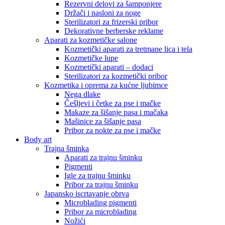
Rezervni delovi za šamponjere
Držači i nasloni za noge
Sterilizatori za frizerski pribor
Dekorativne berberske reklame
Aparati za kozmetičke salone
Kozmetički aparati za tretmane lica i tela
Kozmetičke lupe
Kozmetički aparati – dodaci
Sterilizatori za kozmetički pribor
Kozmetika i oprema za kućne ljubimce
Nega dlake
Češljevi i četke za pse i mačke
Makaze za šišanje pasa i mačaka
Mašinice za šišanje pasa
Pribor za nokte za pse i mačke
Body art
Trajna šminka
Aparati za trajnu šminku
Pigmenti
Igle za trajnu šminku
Pribor za trajnu šminku
Japansko iscrtavanje obrva
Microblading pigmenti
Pribor za microblading
Nožići