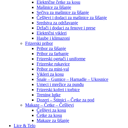
Električne četke za kosu
Mašinice za šišanje
Sečiva za mašinice za šišanje
Češljevi i dodaci za mašinice za šišanje
Sredstva za održavanje
Držači i dodaci za fenove i prese
Električni vikleri
Haube i klimazoni
Frizerski pribor
Pribor za šišanje
Pribor za farbanje
Frizerski ogrtači i uniforme
Frizerske rukavice
Pribor za mini-val
Vikleri za kosu
Šnale – Gumice – Harnadle – Ukosnice
Umeci i mrežice za punđu
Frizerski koferi i torbice
Trening lutke
Dozeri – Štitnici – Četke za pod
Makaze – Četke – Češljevi
Češljevi za kosu
Četke za kosu
Makaze za šišanje
Lice & Telo