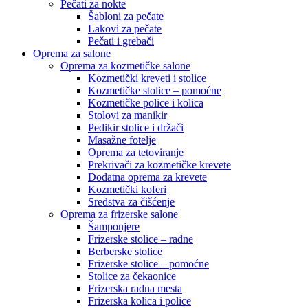
Pečati za nokte
Šabloni za pečate
Lakovi za pečate
Pečati i grebači
Oprema za salone
Oprema za kozmetičke salone
Kozmetički kreveti i stolice
Kozmetičke stolice – pomoćne
Kozmetičke police i kolica
Stolovi za manikir
Pedikir stolice i držači
Masažne fotelje
Oprema za tetoviranje
Prekrivači za kozmetičke krevete
Dodatna oprema za krevete
Kozmetički koferi
Sredstva za čišćenje
Oprema za frizerske salone
Šamponjere
Frizerske stolice – radne
Berberske stolice
Frizerske stolice – pomoćne
Stolice za čekaonice
Frizerska radna mesta
Frizerska kolica i police