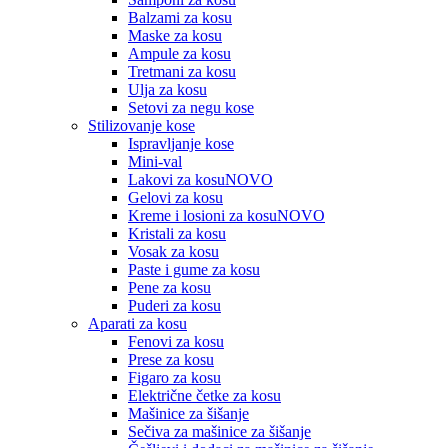
Balzami za kosu
Maske za kosu
Ampule za kosu
Tretmani za kosu
Ulja za kosu
Setovi za negu kose
Stilizovanje kose
Ispravljanje kose
Mini-val
Lakovi za kosu
NOVO
Gelovi za kosu
Kreme i losioni za kosu
NOVO
Kristali za kosu
Vosak za kosu
Paste i gume za kosu
Pene za kosu
Puderi za kosu
Aparati za kosu
Fenovi za kosu
Prese za kosu
Figaro za kosu
Električne četke za kosu
Mašinice za šišanje
Sečiva za mašinice za šišanje