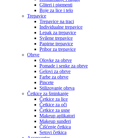
Gliteri i pigmenti
Boje za lice i telo
Trepavice
Trepavice na traci
Individualne trepavice
Lepak za trepavice
Svilene trepavice
Papirne trepavice
Pribor za trepavice
Obrve
Olovke za obrve
Pomade i senke za obrve
Gelovi za obrve
Farbe za obrve
Pincete
Stilizovanje obrva
Četkice za šminkanje
Četkice za lice
Četkice za oči
Četkice za usne
Makeup aplikatori
Makeup sunđeri
Čišćenje četkica
Setovi četkica
Accessories