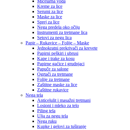
Micelarna voda
Kreme za lice
Serumi za lice
Maske za lice
Sprej za lice
Nega predela oko očiju
Instrumenti za tretmane lica
Setovi za negu lica
Papir – Rukavice – Folije – Maske
Jednokratni prekrivači za krevete
Papirni peškiri i ubrusi
Kape i trake za kosu
Papirne gaćice i grudnjaci
Papuče za salone
Ogrtači za tretmane
Folije za tretmane
Zaštitne maske za lice
Zaštitne rukavice
Nega tela
Anticelulit i masažni tretmani
Losioni i mleko za telo
Piling tela
Ulja za negu tela
Nega ruku
Kupke i gelovi za tuširanje