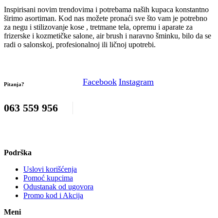
Inspirisani novim trendovima i potrebama naših kupaca konstantno
širimo asortiman. Kod nas možete pronaći sve što vam je potrebno
za negu i stilizovanje kose , tretmane tela, opremu i aparate za
frizerske i kozmetičke salone, air brush i naravno šminku, bilo da se
radi o salonskoj, profesionalnoj ili ličnoj upotrebi.
Facebook
Instagram
Pitanja?
063 559 956
Podrška
Uslovi korišćenja
Pomoć kupcima
Odustanak od ugovora
Promo kod i Akcija
Meni