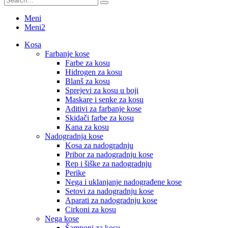
Meni
Meni2
Kosa
Farbanje kose
Farbe za kosu
Hidrogen za kosu
Blanš za kosu
Sprejevi za kosu u boji
Maskare i senke za kosu
Aditivi za farbanje kose
Skidači farbe za kosu
Kana za kosu
Nadogradnja kose
Kosa za nadogradnju
Pribor za nadogradnju kose
Rep i šiške za nadogradnju
Perike
Nega i uklanjanje nadograđene kose
Setovi za nadogradnju kose
Aparati za nadogradnju kose
Cirkoni za kosu
Nega kose
Šamponi za kosu