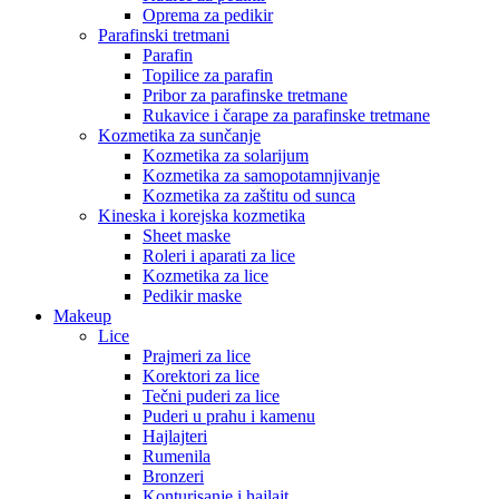
Oprema za pedikir
Parafinski tretmani
Parafin
Topilice za parafin
Pribor za parafinske tretmane
Rukavice i čarape za parafinske tretmane
Kozmetika za sunčanje
Kozmetika za solarijum
Kozmetika za samopotamnjivanje
Kozmetika za zaštitu od sunca
Kineska i korejska kozmetika
Sheet maske
Roleri i aparati za lice
Kozmetika za lice
Pedikir maske
Makeup
Lice
Prajmeri za lice
Korektori za lice
Tečni puderi za lice
Puderi u prahu i kamenu
Hajlajteri
Rumenila
Bronzeri
Konturisanje i hajlajt