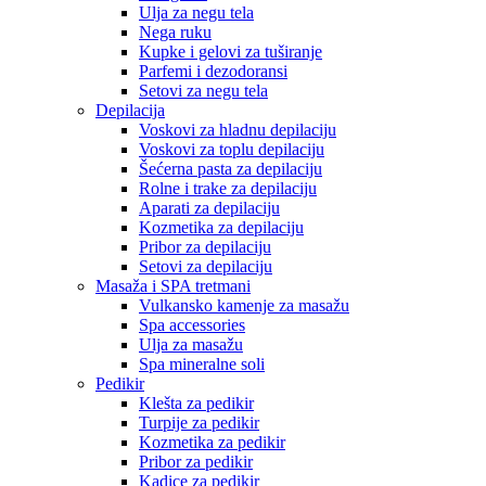
Ulja za negu tela
Nega ruku
Kupke i gelovi za tuširanje
Parfemi i dezodoransi
Setovi za negu tela
Depilacija
Voskovi za hladnu depilaciju
Voskovi za toplu depilaciju
Šećerna pasta za depilaciju
Rolne i trake za depilaciju
Aparati za depilaciju
Kozmetika za depilaciju
Pribor za depilaciju
Setovi za depilaciju
Masaža i SPA tretmani
Vulkansko kamenje za masažu
Spa accessories
Ulja za masažu
Spa mineralne soli
Pedikir
Klešta za pedikir
Turpije za pedikir
Kozmetika za pedikir
Pribor za pedikir
Kadice za pedikir