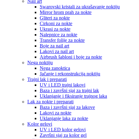
Nail art
Swarovski kristali za ukrašavanje noktiju
Mirror hrom prah za nokte
Gliteri za nokte
Cirkoni za nokte
Ukrasi za nokte
Nalepnice za nokte
Transfer folije za nokte
Boje za nail art
Lakovi za nail art
Airbrush šabloni i boje za nokte
Nega noktiju
Nega zanoktica
Jačanje i rekonstrukcija noktiju
Trajni lak i preparati
UV i LED trajni lakovi
Baza i završni sjaj za trajni lak
Uklanjanje i fiksiranje trajnog laka
Lak za nokte i preparati
Baza i završni sjaj za lakove
Lakovi za nokte
Uklanjanje laka za nokte
Kolor gelovi
UV i LED kolor gelovi
Završni sjaj za kolor gel