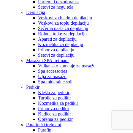
Parfemi i dezodoransi
Setovi za negu tela
Depilacija
Voskovi za hladnu depilaciju
Voskovi za toplu depilaciju
Šećerna pasta za depilaciju
Rolne i trake za depilaciju
Aparati za depilaciju
Kozmetika za depilaciju
Pribor za depilaciju
Setovi za depilaciju
Masaža i SPA tretmani
Vulkansko kamenje za masažu
Spa accessories
Ulja za masažu
Spa mineralne soli
Pedikir
Klešta za pedikir
Turpije za pedikir
Kozmetika za pedikir
Pribor za pedikir
Kadice za pedikir
Oprema za pedikir
Parafinski tretmani
Parafin