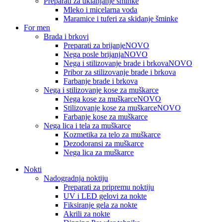
Preparati za uklanjanje šminke
Mleko i micelarna voda
Maramice i tuferi za skidanje šminke
For men
Brada i brkovi
Preparati za brijanje
NOVO
Nega posle brijanja
NOVO
Nega i stilizovanje brade i brkova
NOVO
Pribor za stilizovanje brade i brkova
Farbanje brade i brkova
Nega i stilizovanje kose za muškarce
Nega kose za muškarce
NOVO
Stilizovanje kose za muškarce
NOVO
Farbanje kose za muškarce
Nega lica i tela za muškarce
Kozmetika za telo za muškarce
Dezodoransi za muškarce
Nega lica za muškarce
Nokti
Nadogradnja noktiju
Preparati za pripremu noktiju
UV i LED gelovi za nokte
Fiksiranje gela za nokte
Akrili za nokte