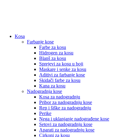
Kosa
Farbanje kose
Farbe za kosu
Hidrogen za kosu
Blanš za kosu
Sprejevi za kosu u boji
Maskare i senke za kosu
Aditivi za farbanje kose
Skidači farbe za kosu
Kana za kosu
Nadogradnja kose
Kosa za nadogradnju
Pribor za nadogradnju kose
Rep i šiške za nadogradnju
Perike
Nega i uklanjanje nadograđene kose
Setovi za nadogradnju kose
Aparati za nadogradnju kose
Cirkoni za kosu