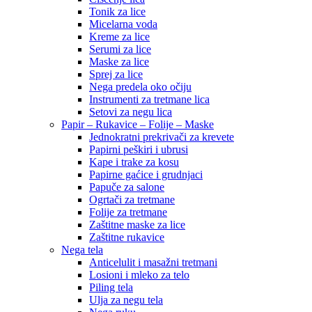
Tonik za lice
Micelarna voda
Kreme za lice
Serumi za lice
Maske za lice
Sprej za lice
Nega predela oko očiju
Instrumenti za tretmane lica
Setovi za negu lica
Papir – Rukavice – Folije – Maske
Jednokratni prekrivači za krevete
Papirni peškiri i ubrusi
Kape i trake za kosu
Papirne gaćice i grudnjaci
Papuče za salone
Ogrtači za tretmane
Folije za tretmane
Zaštitne maske za lice
Zaštitne rukavice
Nega tela
Anticelulit i masažni tretmani
Losioni i mleko za telo
Piling tela
Ulja za negu tela