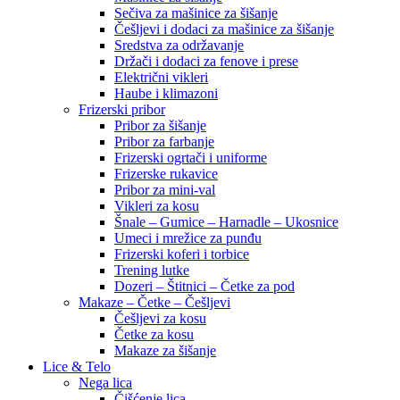
Sečiva za mašinice za šišanje
Češljevi i dodaci za mašinice za šišanje
Sredstva za održavanje
Držači i dodaci za fenove i prese
Električni vikleri
Haube i klimazoni
Frizerski pribor
Pribor za šišanje
Pribor za farbanje
Frizerski ogrtači i uniforme
Frizerske rukavice
Pribor za mini-val
Vikleri za kosu
Šnale – Gumice – Harnadle – Ukosnice
Umeci i mrežice za punđu
Frizerski koferi i torbice
Trening lutke
Dozeri – Štitnici – Četke za pod
Makaze – Četke – Češljevi
Češljevi za kosu
Četke za kosu
Makaze za šišanje
Lice & Telo
Nega lica
Čišćenje lica