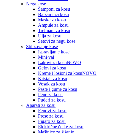
Nega kose
Šamponi za kosu
Balzami za kosu
Maske za kosu
Ampule za kosu
Tretmani za kosu
Ulja za kosu
Setovi za negu kose
Stilizovanje kose
Ispravljanje kose
Mini-val
Lakovi za kosu
NOVO
Gelovi za kosu
Kreme i losioni za kosu
NOVO
Kristali za kosu
Vosak za kosu
Paste i gume za kosu
Pene za kosu
Puderi za kosu
Aparati za kosu
Fenovi za kosu
Prese za kosu
Figaro za kosu
Električne četke za kosu
Mašinice za šišanje