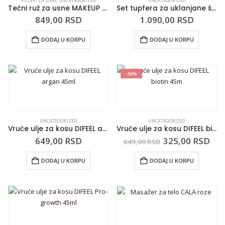
RUŽEVI ZA USNE
,
UNCATEGORIZED
UNCATEGORIZED
Tečni ruž za usne MAKEUP REVOLUTION IRL Whipped Lip Crème 1.8ml Frappuccino Nude
Set tupfera za uklanjane šminke MAKEUP REVOLUTION Clean Cotton
849,00
RSD
1.090,00
RSD
DODAJ U KORPU
DODAJ U KORPU
-50%
UNCATEGORIZED
UNCATEGORIZED
Vruće ulje za kosu DIFEEL argan 45ml
Vruće ulje za kosu DIFEEL biotin 45m
649,00
RSD
325,00
RSD
649,00
RSD
DODAJ U KORPU
DODAJ U KORPU