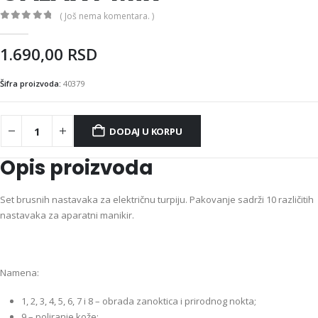
( Još nema komentara. )
0
out of 5
1.690,00
RSD
Šifra proizvoda:
40379
DODAJ U KORPU
Opis proizvoda
Set brusnih nastavaka za električnu turpiju. Pakovanje sadrži 10 različitih
nastavaka za aparatni manikir.
Namena:
1, 2, 3, 4, 5, 6, 7 i 8 – obrada zanoktica i prirodnog nokta;
9 – poliranje kože;