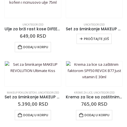
UNCATEGORIZED
UNCATEGORIZED
Ulje za brži rast kose DIFEEL kofein i ricinusovo ulje 75ml
Set za šminkanje MAKEUP REVOLUTION Mini Soft Glam Heroes
649,00
RSD
PROČITAJTE JOŠ
DODAJ U KORPU
MAKEUP POKLON SETOVI
,
UNCATEGORIZED
KREME ZA LICE
,
UNCATEGORIZED
Set za šminkanje MAKEUP REVOLUTION Ultimate Kiss
Krema za lice sa zaštitnim faktorom SPF50 REVOX B77 Just vitamin E 30ml
5.390,00
RSD
765,00
RSD
DODAJ U KORPU
DODAJ U KORPU