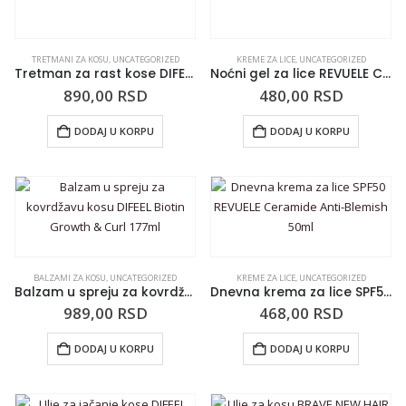
TRETMANI ZA KOSU
,
UNCATEGORIZED
KREME ZA LICE
,
UNCATEGORIZED
Tretman za rast kose DIFEEL ruzmarin i menta 75
Noćni gel za lice REVUELE Ceramide Anti-Blemish 40ml
890,00
RSD
480,00
RSD
DODAJ U KORPU
DODAJ U KORPU
BALZAMI ZA KOSU
,
UNCATEGORIZED
KREME ZA LICE
,
UNCATEGORIZED
Balzam u spreju za kovrdžavu kosu DIFEEL Biotin Growth & Curl 177ml
Dnevna krema za lice SPF50 REVUELE Ceramide Anti-Blemish 50ml
989,00
RSD
468,00
RSD
DODAJ U KORPU
DODAJ U KORPU