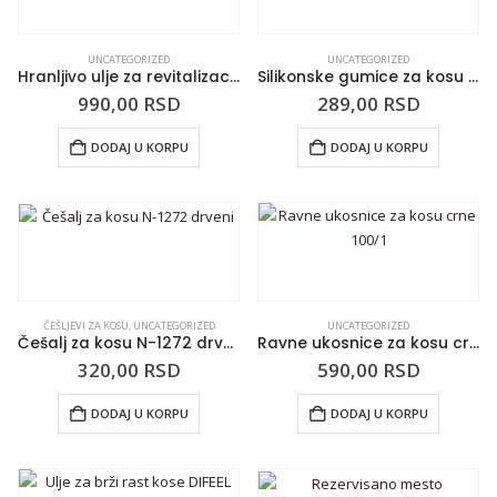
UNCATEGORIZED
UNCATEGORIZED
Hranljivo ulje za revitalizaciju kose HASK Coconut Oil 59ml
Silikonske gumice za kosu F-13CL providne 250/1
990,00
RSD
289,00
RSD
DODAJ U KORPU
DODAJ U KORPU
ČEŠLJEVI ZA KOSU
,
UNCATEGORIZED
UNCATEGORIZED
Češalj za kosu N-1272 drveni
Ravne ukosnice za kosu crne 100/1
320,00
RSD
590,00
RSD
DODAJ U KORPU
DODAJ U KORPU