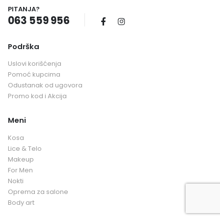
PITANJA?
063 559 956
Podrška
Uslovi korišćenja
Pomoć kupcima
Odustanak od ugovora
Promo kod i Akcija
Meni
Kosa
Lice & Telo
Makeup
For Men
Nokti
Oprema za salone
Body art