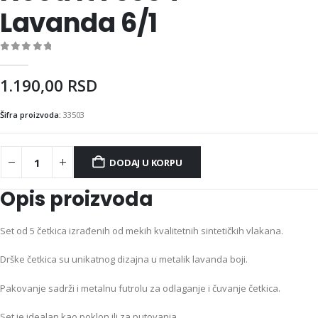
Lavanda 6/1
0
out of 5
1.190,00
RSD
Šifra proizvoda:
33503
DODAJ U KORPU
Opis proizvoda
Set od 5 četkica izrađenih od mekih kvalitetnih sintetičkih vlakana.
Drške četkica su unikatnog dizajna u metalik lavanda boji.
Pakovanje sadrži i metalnu futrolu za odlaganje i čuvanje četkica.
Set je idealan kao poklon ili za putovanja.