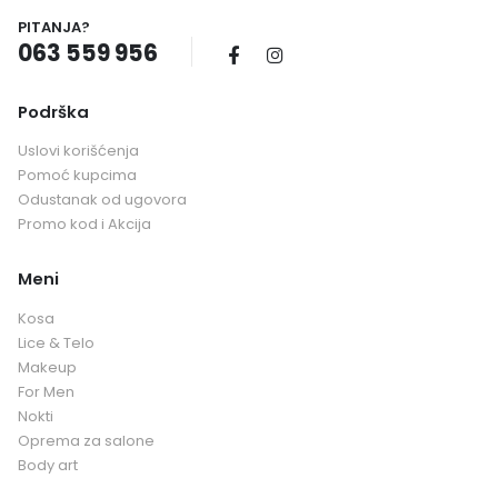
PITANJA?
063 559 956
Podrška
Uslovi korišćenja
Pomoć kupcima
Odustanak od ugovora
Promo kod i Akcija
Meni
Kosa
Lice & Telo
Makeup
For Men
Nokti
Oprema za salone
Body art