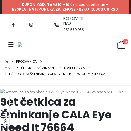
KUPON KOD: TARA10
- 10% na ceo asortiman -
BESPLATNA ISPORUKA ZA IZNOSE PREKO 10.000,00 RSD
POZOVITE
NAS
063 559 956
0
PRODAVNICA
MAKEUP
,
ČETKICE ZA ŠMINKANJE
,
SETOVI ČETKICA
SET ČETKICA ZA ŠMINKANJE CALA EYE NEED IT 76664 LAVANDA 6/1
Set četkica za
šminkanje CALA Eye
Need It 76664