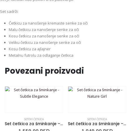
Set sadrži:
Četkicu za nanošenje kremaste senke za oči
Malu četkicu za nanošenje senke za oči
Kosu četkicu za nanošenje senke za oči
Veliku četkicu za nanošenje senke za oči
Kosu četkicu za ajlajner
Metalnu futrolu za odlaganje četkica
Povezani proizvodi
SETOVI ČETKICA
SETOVI ČETKICA
Set četkica za šminkanje – Subtle Elegance
Set četkica za šminkanje – Nature Girl
1.559,00
RSD
1.049,00
RSD