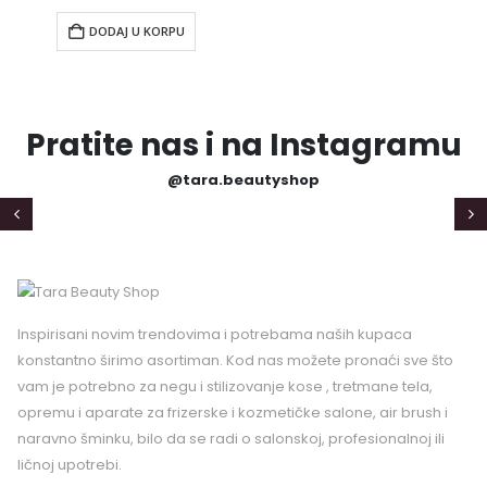
DODAJ U KORPU
Pratite nas i na Instagramu
@tara.beautyshop
Inspirisani novim trendovima i potrebama naših kupaca
konstantno širimo asortiman. Kod nas možete pronaći sve što
vam je potrebno za negu i stilizovanje kose , tretmane tela,
opremu i aparate za frizerske i kozmetičke salone, air brush i
naravno šminku, bilo da se radi o salonskoj, profesionalnoj ili
ličnoj upotrebi.