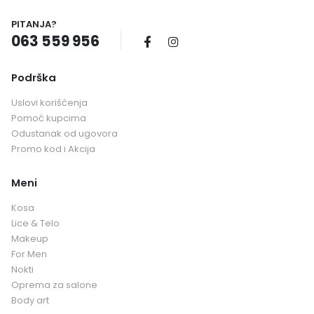
PITANJA?
063 559 956
Podrška
Uslovi korišćenja
Pomoć kupcima
Odustanak od ugovora
Promo kod i Akcija
Meni
Kosa
Lice & Telo
Makeup
For Men
Nokti
Oprema za salone
Body art