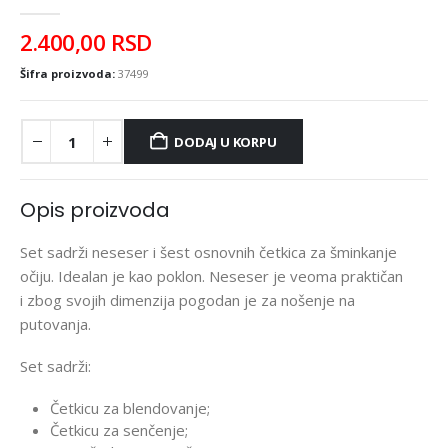
0
out of 5
2.400,00
RSD
Šifra proizvoda:
37499
DODAJ U KORPU
Opis proizvoda
Set sadrži neseser i šest osnovnih četkica za šminkanje
očiju. Idealan je kao poklon. Neseser je veoma praktičan
i zbog svojih dimenzija pogodan je za nošenje na
putovanja.
Set sadrži:
Četkicu za blendovanje;
Četkicu za senčenje;