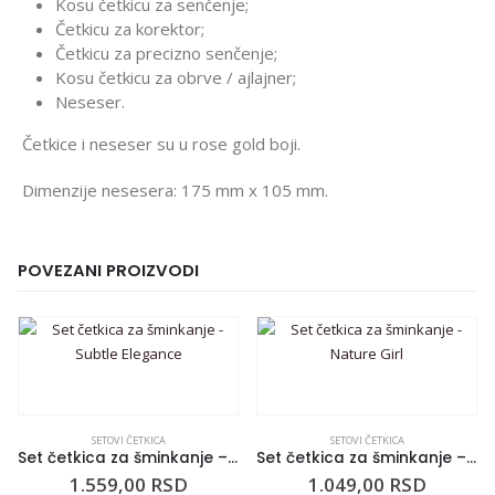
Kosu četkicu za senčenje;
Četkicu za korektor;
Četkicu za precizno senčenje;
Kosu četkicu za obrve / ajlajner;
Neseser.
Četkice i neseser su u rose gold boji.
Dimenzije nesesera: 175 mm x 105 mm.
POVEZANI PROIZVODI
SETOVI ČETKICA
SETOVI ČETKICA
Set četkica za šminkanje – Subtle Elegance
Set četkica za šminkanje – Nature Girl
1.559,00
RSD
1.049,00
RSD