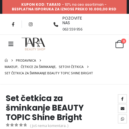
KUPON KOD: TARA10
- 10% na ceo asortiman -
BESPLATNA ISPORUKA ZA IZNOSE PREKO 10.000,00 RSD
POZOVITE
NAS
063 559 956
0
PRODAVNICA
MAKEUP
,
ČETKICE ZA ŠMINKANJE
,
SETOVI ČETKICA
SET ČETKICA ZA ŠMINKANJE BEAUTY TOPIC SHINE BRIGHT
Set četkica za
šminkanje BEAUTY
TOPIC Shine Bright
( Još nema komentara. )