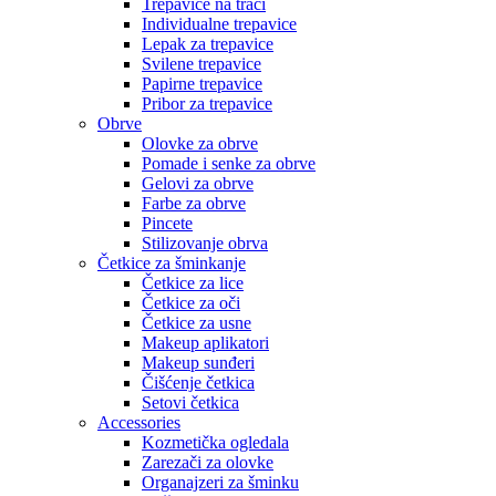
Trepavice na traci
Individualne trepavice
Lepak za trepavice
Svilene trepavice
Papirne trepavice
Pribor za trepavice
Obrve
Olovke za obrve
Pomade i senke za obrve
Gelovi za obrve
Farbe za obrve
Pincete
Stilizovanje obrva
Četkice za šminkanje
Četkice za lice
Četkice za oči
Četkice za usne
Makeup aplikatori
Makeup sunđeri
Čišćenje četkica
Setovi četkica
Accessories
Kozmetička ogledala
Zarezači za olovke
Organajzeri za šminku