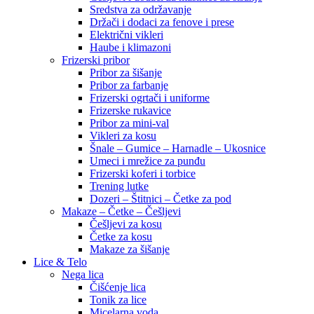
Sredstva za održavanje
Držači i dodaci za fenove i prese
Električni vikleri
Haube i klimazoni
Frizerski pribor
Pribor za šišanje
Pribor za farbanje
Frizerski ogrtači i uniforme
Frizerske rukavice
Pribor za mini-val
Vikleri za kosu
Šnale – Gumice – Harnadle – Ukosnice
Umeci i mrežice za punđu
Frizerski koferi i torbice
Trening lutke
Dozeri – Štitnici – Četke za pod
Makaze – Četke – Češljevi
Češljevi za kosu
Četke za kosu
Makaze za šišanje
Lice & Telo
Nega lica
Čišćenje lica
Tonik za lice
Micelarna voda