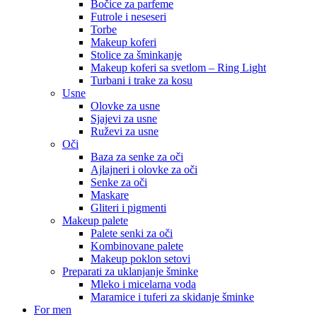
Bočice za parfeme
Futrole i neseseri
Torbe
Makeup koferi
Stolice za šminkanje
Makeup koferi sa svetlom – Ring Light
Turbani i trake za kosu
Usne
Olovke za usne
Sjajevi za usne
Ruževi za usne
Oči
Baza za senke za oči
Ajlajneri i olovke za oči
Senke za oči
Maskare
Gliteri i pigmenti
Makeup palete
Palete senki za oči
Kombinovane palete
Makeup poklon setovi
Preparati za uklanjanje šminke
Mleko i micelarna voda
Maramice i tuferi za skidanje šminke
For men