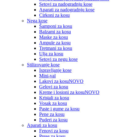
Setovi za nadogradnju kose
Aparati za nadogradnju kose
Cirkoni za kosu
Nega kose
Šamponi za kosu
Balzami za kosu
Maske za kosu
Ampule za kosu
Tretmani za kosu
Ulja za kosu
Setovi za negu kose
Stilizovanje kose
Ispravljanje kose
Mini-val
Lakovi za kosu
NOVO
Gelovi za kosu
Kreme i losioni za kosu
NOVO
Kristali za kosu
Vosak za kosu
Paste i gume za kosu
Pene za kosu
Puderi za kosu
Aparati za kosu
Fenovi za kosu
Prese za kosu