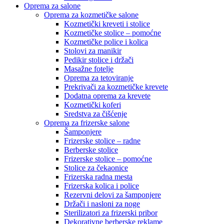
Oprema za salone
Oprema za kozmetičke salone
Kozmetički kreveti i stolice
Kozmetičke stolice – pomoćne
Kozmetičke police i kolica
Stolovi za manikir
Pedikir stolice i držači
Masažne fotelje
Oprema za tetoviranje
Prekrivači za kozmetičke krevete
Dodatna oprema za krevete
Kozmetički koferi
Sredstva za čišćenje
Oprema za frizerske salone
Šamponjere
Frizerske stolice – radne
Berberske stolice
Frizerske stolice – pomoćne
Stolice za čekaonice
Frizerska radna mesta
Frizerska kolica i police
Rezervni delovi za šamponjere
Držači i nasloni za noge
Sterilizatori za frizerski pribor
Dekorativne berberske reklame