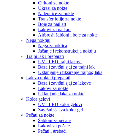
Cirkoni za nokte
Ukrasi za nokte
Nalepnice za nokte
Transfer folije za nokte
Boje za nail art
Lakovi za nail art
Airbrush šabloni i boje za nokte
Nega noktiju
Nega zanoktica
Jačanje i rekonstrukcija noktiju
Trajni lak i preparati
UV i LED trajni lakovi
Baza i završni sjaj za trajni lak
Uklanjanje i fiksiranje trajnog laka
Lak za nokte i preparati
Baza i završni sjaj za lakove
Lakovi za nokte
Uklanjanje laka za nokte
Kolor gelovi
UV i LED kolor gelovi
Završni sjaj za kolor gel
Pečati za nokte
Šabloni za pečate
Lakovi za pečate
Pečati i grebači