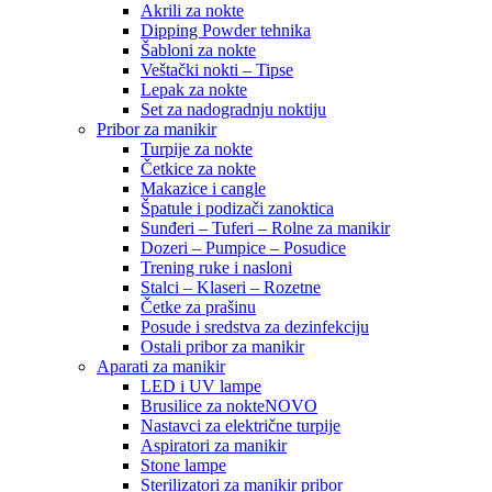
Akrili za nokte
Dipping Powder tehnika
Šabloni za nokte
Veštački nokti – Tipse
Lepak za nokte
Set za nadogradnju noktiju
Pribor za manikir
Turpije za nokte
Četkice za nokte
Makazice i cangle
Špatule i podizači zanoktica
Sunđeri – Tuferi – Rolne za manikir
Dozeri – Pumpice – Posudice
Trening ruke i nasloni
Stalci – Klaseri – Rozetne
Četke za prašinu
Posude i sredstva za dezinfekciju
Ostali pribor za manikir
Aparati za manikir
LED i UV lampe
Brusilice za nokte
NOVO
Nastavci za električne turpije
Aspiratori za manikir
Stone lampe
Sterilizatori za manikir pribor