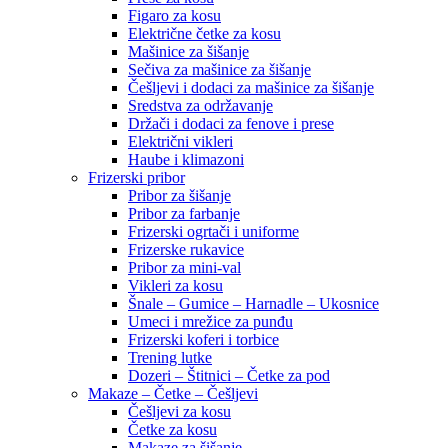
Figaro za kosu
Električne četke za kosu
Mašinice za šišanje
Sečiva za mašinice za šišanje
Češljevi i dodaci za mašinice za šišanje
Sredstva za održavanje
Držači i dodaci za fenove i prese
Električni vikleri
Haube i klimazoni
Frizerski pribor
Pribor za šišanje
Pribor za farbanje
Frizerski ogrtači i uniforme
Frizerske rukavice
Pribor za mini-val
Vikleri za kosu
Šnale – Gumice – Harnadle – Ukosnice
Umeci i mrežice za punđu
Frizerski koferi i torbice
Trening lutke
Dozeri – Štitnici – Četke za pod
Makaze – Četke – Češljevi
Češljevi za kosu
Četke za kosu
Makaze za šišanje