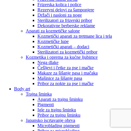
Frizerska kolica i police
Rezervni delovi za šamponjere
Držači i nasloni za noge
Sterilizatori za frizerski pribor
Dekorativne berberske reklame
Aparati za kozmetičke salone
Kozmetički aparati za tretmane lica i tela
Kozmetičke lupe
Kozmetički aparati – dodaci
Sterilizatori za kozmetički pribor
Kozmetika i oprema za kućne ljubimce
Nega dlake
Češljevi i četke za pse i mačke
Makaze za šišanje pasa i mačaka
Mašinice za šišanje pasa
Pribor za nokte za pse i mačke
Body art
Trajna šminka
Aparati za trajnu šminku
Pigmenti
Igle za trajnu šminku
Pribor za trajnu šminku
Japansko iscrtavanje obrva
Microblading pigmenti
Pribor za microblading