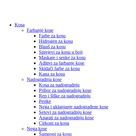
Kosa
Farbanje kose
Farbe za kosu
Hidrogen za kosu
Blanš za kosu
Sprejevi za kosu u boji
Maskare i senke za kosu
Aditivi za farbanje kose
Skidači farbe za kosu
Kana za kosu
Nadogradnja kose
Kosa za nadogradnju
Pribor za nadogradnju kose
Rep i šiške za nadogradnju
Perike
Nega i uklanjanje nadograđene kose
Setovi za nadogradnju kose
Aparati za nadogradnju kose
Cirkoni za kosu
Nega kose
Šamponi za kosu