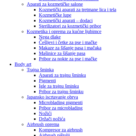
Aparati za kozmetičke salone
Kozmetički aparati za tretmane lica i tela
Kozmetičke lupe
Kozmetički aparati – dodaci
Sterilizatori za kozmetički pribor
Kozmetika i oprema za kućne ljubimce
Nega dlake
Češljevi i četke za pse i mačke
Makaze za šišanje pasa i mačaka
Mašinice za šišanje pasa
Pribor za nokte za pse i mačke
Body art
Trajna šminka
Aparati za trajnu šminku
Pigmenti
Igle za trajnu šminku
Pribor za trajnu šminku
Japansko iscrtavanje obrva
Microblading pigmenti
Pribor za microblading
Nožići
Držači nožića
Airbrush oprema
Kompresor za airbrush
Airbrush pištolji