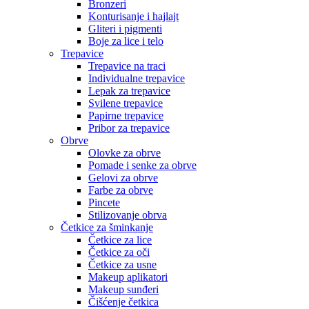
Bronzeri
Konturisanje i hajlajt
Gliteri i pigmenti
Boje za lice i telo
Trepavice
Trepavice na traci
Individualne trepavice
Lepak za trepavice
Svilene trepavice
Papirne trepavice
Pribor za trepavice
Obrve
Olovke za obrve
Pomade i senke za obrve
Gelovi za obrve
Farbe za obrve
Pincete
Stilizovanje obrva
Četkice za šminkanje
Četkice za lice
Četkice za oči
Četkice za usne
Makeup aplikatori
Makeup sunđeri
Čišćenje četkica