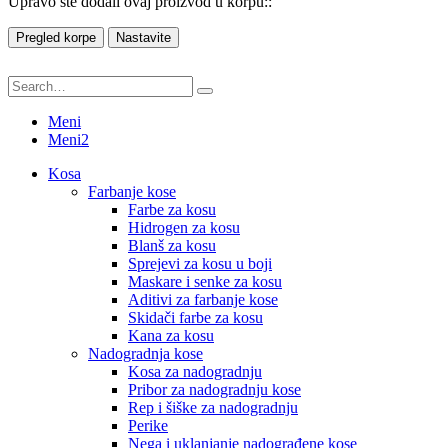
Upravo ste dodali ovaj proizvod u korpu::
Pregled korpe
Nastavite
Meni
Meni2
Kosa
Farbanje kose
Farbe za kosu
Hidrogen za kosu
Blanš za kosu
Sprejevi za kosu u boji
Maskare i senke za kosu
Aditivi za farbanje kose
Skidači farbe za kosu
Kana za kosu
Nadogradnja kose
Kosa za nadogradnju
Pribor za nadogradnju kose
Rep i šiške za nadogradnju
Perike
Nega i uklanjanje nadograđene kose