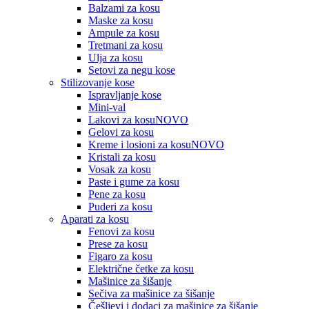
Balzami za kosu
Maske za kosu
Ampule za kosu
Tretmani za kosu
Ulja za kosu
Setovi za negu kose
Stilizovanje kose
Ispravljanje kose
Mini-val
Lakovi za kosu
NOVO
Gelovi za kosu
Kreme i losioni za kosu
NOVO
Kristali za kosu
Vosak za kosu
Paste i gume za kosu
Pene za kosu
Puderi za kosu
Aparati za kosu
Fenovi za kosu
Prese za kosu
Figaro za kosu
Električne četke za kosu
Mašinice za šišanje
Sečiva za mašinice za šišanje
Češljevi i dodaci za mašinice za šišanje