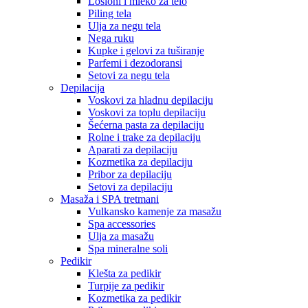
Losioni i mleko za telo
Piling tela
Ulja za negu tela
Nega ruku
Kupke i gelovi za tuširanje
Parfemi i dezodoransi
Setovi za negu tela
Depilacija
Voskovi za hladnu depilaciju
Voskovi za toplu depilaciju
Šećerna pasta za depilaciju
Rolne i trake za depilaciju
Aparati za depilaciju
Kozmetika za depilaciju
Pribor za depilaciju
Setovi za depilaciju
Masaža i SPA tretmani
Vulkansko kamenje za masažu
Spa accessories
Ulja za masažu
Spa mineralne soli
Pedikir
Klešta za pedikir
Turpije za pedikir
Kozmetika za pedikir