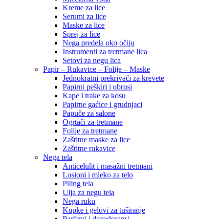
Kreme za lice
Serumi za lice
Maske za lice
Sprej za lice
Nega predela oko očiju
Instrumenti za tretmane lica
Setovi za negu lica
Papir – Rukavice – Folije – Maske
Jednokratni prekrivači za krevete
Papirni peškiri i ubrusi
Kape i trake za kosu
Papirne gaćice i grudnjaci
Papuče za salone
Ogrtači za tretmane
Folije za tretmane
Zaštitne maske za lice
Zaštitne rukavice
Nega tela
Anticelulit i masažni tretmani
Losioni i mleko za telo
Piling tela
Ulja za negu tela
Nega ruku
Kupke i gelovi za tuširanje
Parfemi i dezodoransi