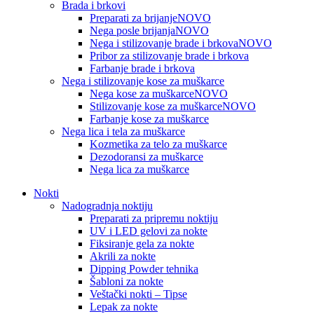
Brada i brkovi
Preparati za brijanje
NOVO
Nega posle brijanja
NOVO
Nega i stilizovanje brade i brkova
NOVO
Pribor za stilizovanje brade i brkova
Farbanje brade i brkova
Nega i stilizovanje kose za muškarce
Nega kose za muškarce
NOVO
Stilizovanje kose za muškarce
NOVO
Farbanje kose za muškarce
Nega lica i tela za muškarce
Kozmetika za telo za muškarce
Dezodoransi za muškarce
Nega lica za muškarce
Nokti
Nadogradnja noktiju
Preparati za pripremu noktiju
UV i LED gelovi za nokte
Fiksiranje gela za nokte
Akrili za nokte
Dipping Powder tehnika
Šabloni za nokte
Veštački nokti – Tipse
Lepak za nokte