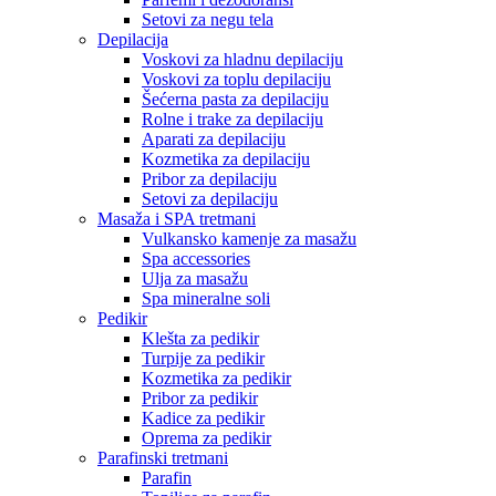
Setovi za negu tela
Depilacija
Voskovi za hladnu depilaciju
Voskovi za toplu depilaciju
Šećerna pasta za depilaciju
Rolne i trake za depilaciju
Aparati za depilaciju
Kozmetika za depilaciju
Pribor za depilaciju
Setovi za depilaciju
Masaža i SPA tretmani
Vulkansko kamenje za masažu
Spa accessories
Ulja za masažu
Spa mineralne soli
Pedikir
Klešta za pedikir
Turpije za pedikir
Kozmetika za pedikir
Pribor za pedikir
Kadice za pedikir
Oprema za pedikir
Parafinski tretmani
Parafin