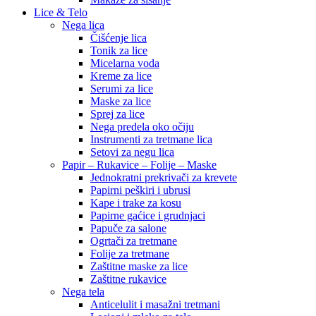
Lice & Telo
Nega lica
Čišćenje lica
Tonik za lice
Micelarna voda
Kreme za lice
Serumi za lice
Maske za lice
Sprej za lice
Nega predela oko očiju
Instrumenti za tretmane lica
Setovi za negu lica
Papir – Rukavice – Folije – Maske
Jednokratni prekrivači za krevete
Papirni peškiri i ubrusi
Kape i trake za kosu
Papirne gaćice i grudnjaci
Papuče za salone
Ogrtači za tretmane
Folije za tretmane
Zaštitne maske za lice
Zaštitne rukavice
Nega tela
Anticelulit i masažni tretmani