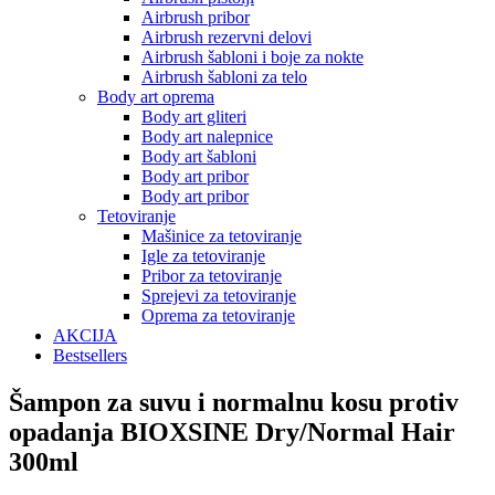
Airbrush pribor
Airbrush rezervni delovi
Airbrush šabloni i boje za nokte
Airbrush šabloni za telo
Body art oprema
Body art gliteri
Body art nalepnice
Body art šabloni
Body art pribor
Body art pribor
Tetoviranje
Mašinice za tetoviranje
Igle za tetoviranje
Pribor za tetoviranje
Sprejevi za tetoviranje
Oprema za tetoviranje
AKCIJA
Bestsellers
Šampon za suvu i normalnu kosu protiv
opadanja BIOXSINE Dry/Normal Hair
300ml