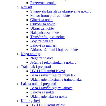
Rezervne neonke
Nail art
Swarovski kristali za ukrašavanje noktiju
Mirror hrom prah za nokte
Gliteri za nokte
Cirkoni za nokte
Ukrasi za nokte
Nalepnice za nokte
Transfer folije za nokte
Boje za nail art
Lakovi za nail art
Airbrush šabloni i boje za nokte
Nega noktiju
Nega zanoktica
Jačanje i rekonstrukcija noktiju
Trajni lak i preparati
UV i LED trajni lakovi
Baza i završni sjaj za trajni lak
Uklanjanje i fiksiranje trajnog laka
Lak za nokte i preparati
Baza i završni sjaj za lakove
Lakovi za nokte
Uklanjanje laka za nokte
Kolor gelovi
UV i LED kolor gelovi