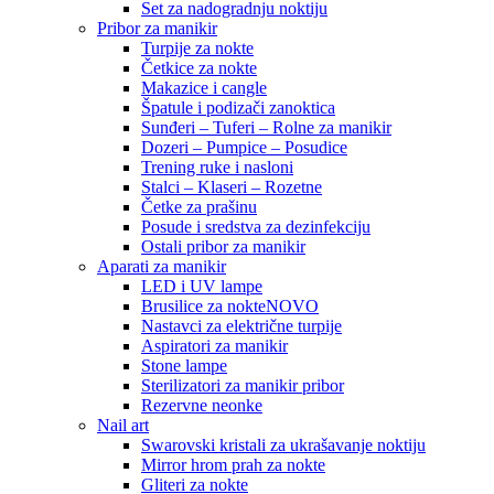
Set za nadogradnju noktiju
Pribor za manikir
Turpije za nokte
Četkice za nokte
Makazice i cangle
Špatule i podizači zanoktica
Sunđeri – Tuferi – Rolne za manikir
Dozeri – Pumpice – Posudice
Trening ruke i nasloni
Stalci – Klaseri – Rozetne
Četke za prašinu
Posude i sredstva za dezinfekciju
Ostali pribor za manikir
Aparati za manikir
LED i UV lampe
Brusilice za nokte
NOVO
Nastavci za električne turpije
Aspiratori za manikir
Stone lampe
Sterilizatori za manikir pribor
Rezervne neonke
Nail art
Swarovski kristali za ukrašavanje noktiju
Mirror hrom prah za nokte
Gliteri za nokte