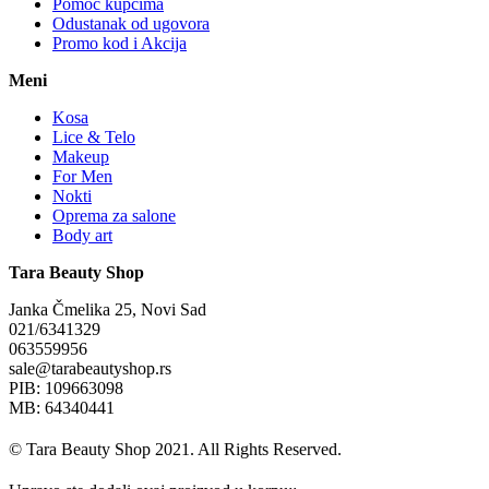
Pomoć kupcima
Odustanak od ugovora
Promo kod i Akcija
Meni
Kosa
Lice & Telo
Makeup
For Men
Nokti
Oprema za salone
Body art
Tara Beauty Shop
Janka Čmelika 25, Novi Sad
021/6341329
063559956
sale@tarabeautyshop.rs
PIB: 109663098
MB: 64340441
© Tara Beauty Shop 2021. All Rights Reserved.