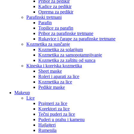
Pribor za pedikir
Kadice za pedikir
Oprema za pedikir
Parafinski tretmani
Parafin
Topilice za parafin
Pribor za parafinske tretmane
Rukavice i čarape za parafinske tretmane
Kozmetika za sunčanje
Kozmetika za solarijum
Kozmetika za samopotamnjivanje
Kozmetika za zaštitu od sunca
Kineska i korejska kozmetika
Sheet maske
Roleri i aparati za lice
Kozmetika za lice
Pedikir maske
Makeup
Lice
Prajmeri za lice
Korektori za lice
Tečni puderi za lice
Puderi u prahu i kamenu
Hajlajteri
Rumenila