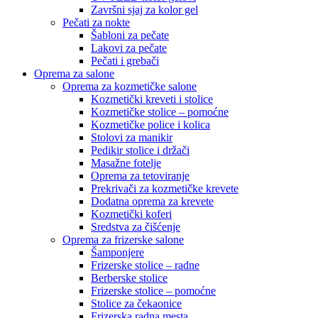
Završni sjaj za kolor gel
Pečati za nokte
Šabloni za pečate
Lakovi za pečate
Pečati i grebači
Oprema za salone
Oprema za kozmetičke salone
Kozmetički kreveti i stolice
Kozmetičke stolice – pomoćne
Kozmetičke police i kolica
Stolovi za manikir
Pedikir stolice i držači
Masažne fotelje
Oprema za tetoviranje
Prekrivači za kozmetičke krevete
Dodatna oprema za krevete
Kozmetički koferi
Sredstva za čišćenje
Oprema za frizerske salone
Šamponjere
Frizerske stolice – radne
Berberske stolice
Frizerske stolice – pomoćne
Stolice za čekaonice
Frizerska radna mesta