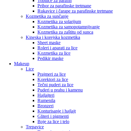
Topilice za parafin
Pribor za parafinske tretmane
Rukavice i čarape za parafinske tretmane
Kozmetika za sunčanje
Kozmetika za solarijum
Kozmetika za samopotamnjivanje
Kozmetika za zaštitu od sunca
Kineska i korejska kozmetika
Sheet maske
Roleri i aparati za lice
Kozmetika za lice
Pedikir maske
Makeup
Lice
Prajmeri za lice
Korektori za lice
Tečni puderi za lice
Puderi u prahu i kamenu
Hajlajteri
Rumenila
Bronzeri
Konturisanje i hajlajt
Gliteri i pigmenti
Boje za lice i telo
Trepavice