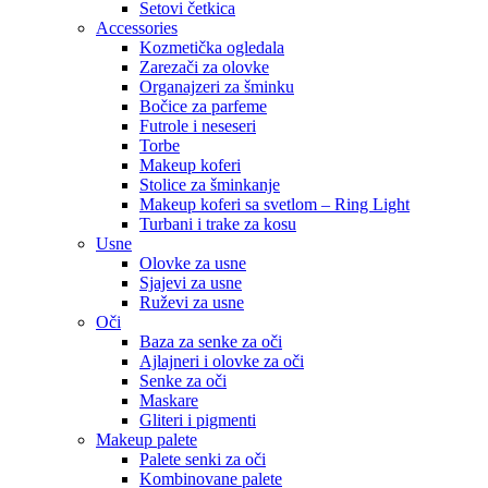
Setovi četkica
Accessories
Kozmetička ogledala
Zarezači za olovke
Organajzeri za šminku
Bočice za parfeme
Futrole i neseseri
Torbe
Makeup koferi
Stolice za šminkanje
Makeup koferi sa svetlom – Ring Light
Turbani i trake za kosu
Usne
Olovke za usne
Sjajevi za usne
Ruževi za usne
Oči
Baza za senke za oči
Ajlajneri i olovke za oči
Senke za oči
Maskare
Gliteri i pigmenti
Makeup palete
Palete senki za oči
Kombinovane palete