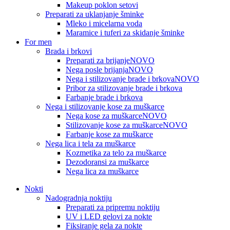
Makeup poklon setovi
Preparati za uklanjanje šminke
Mleko i micelarna voda
Maramice i tuferi za skidanje šminke
For men
Brada i brkovi
Preparati za brijanje
NOVO
Nega posle brijanja
NOVO
Nega i stilizovanje brade i brkova
NOVO
Pribor za stilizovanje brade i brkova
Farbanje brade i brkova
Nega i stilizovanje kose za muškarce
Nega kose za muškarce
NOVO
Stilizovanje kose za muškarce
NOVO
Farbanje kose za muškarce
Nega lica i tela za muškarce
Kozmetika za telo za muškarce
Dezodoransi za muškarce
Nega lica za muškarce
Nokti
Nadogradnja noktiju
Preparati za pripremu noktiju
UV i LED gelovi za nokte
Fiksiranje gela za nokte