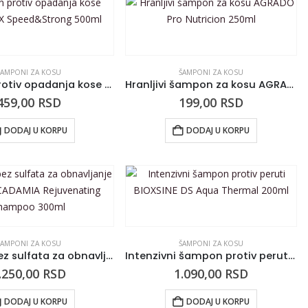
ŠAMPONI ZA KOSU
ŠAMPONI ZA KOSU
Šampon protiv opadanja kose RESTOREX Speed&Strong 500ml
Hranljivi šampon za kosu AGRADO Pro Nutricion 250ml
459,00
RSD
199,00
RSD
DODAJ U KORPU
DODAJ U KORPU
ŠAMPONI ZA KOSU
ŠAMPONI ZA KOSU
Šampon bez sulfata za obnavljanje kose MACADAMIA Rejuvenating Shampoo 300ml
Intenzivni šampon protiv peruti BIOXSINE DS Aqua Thermal 200ml
.250,00
RSD
1.090,00
RSD
DODAJ U KORPU
DODAJ U KORPU