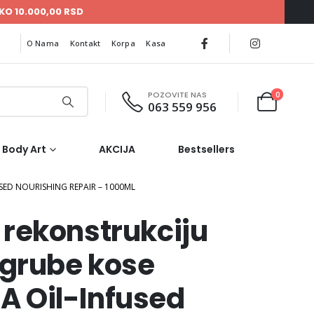
KO 10.000,00 RSD
O Nama
Kontakt
Korpa
Kasa
POZOVITE NAS
0
063 559 956
Body Art
AKCIJA
Bestsellers
ED NOURISHING REPAIR – 1000ML
rekonstrukciju
 grube kose
 Oil-Infused