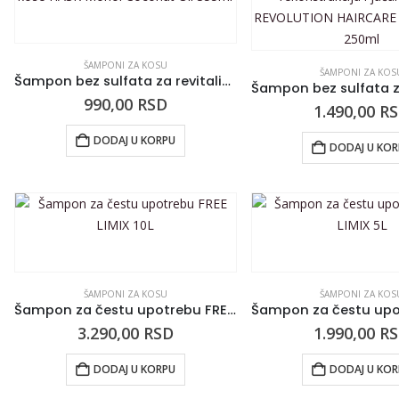
ŠAMPONI ZA KOSU
ŠAMPONI ZA KOS
Šampon bez sulfata za revitalizaciju kose HASK Monoi Coconut Oil 355ml
990,00
RSD
1.490,00
R
DODAJ U KORPU
DODAJ U KO
ŠAMPONI ZA KOSU
ŠAMPONI ZA KOS
Šampon za čestu upotrebu FREE LIMIX 10L
3.290,00
RSD
1.990,00
R
DODAJ U KORPU
DODAJ U KO