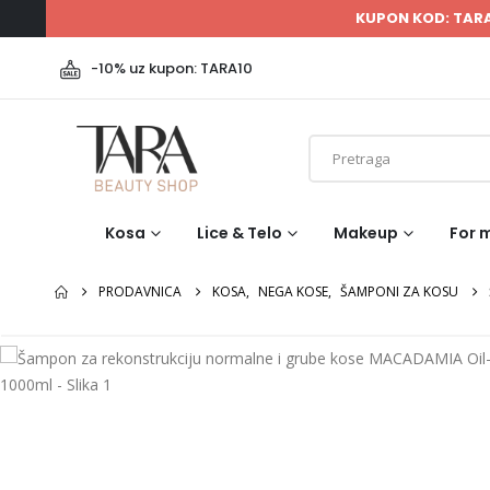
KUPON KOD: TAR
-10% uz kupon: TARA10
Kosa
Lice & Telo
Makeup
For 
PRODAVNICA
KOSA
,
NEGA KOSE
,
ŠAMPONI ZA KOSU