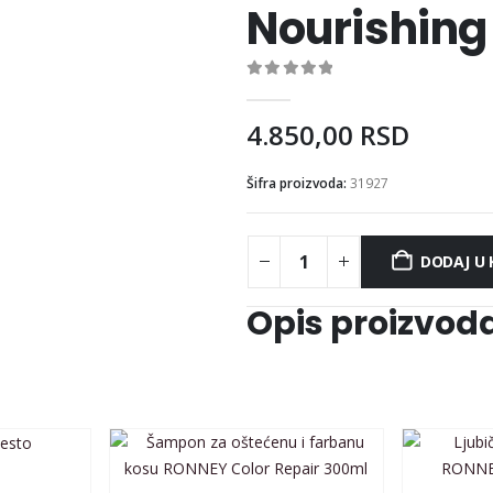
Nourishing
0
out of 5
4.850,00
RSD
Šifra proizvoda:
31927
DODAJ U
Opis proizvod