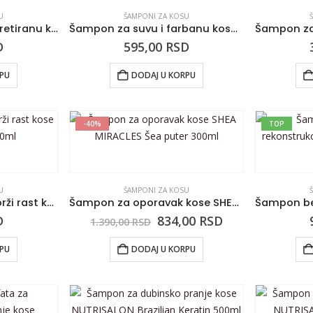
U
ŠAMPONI ZA KOSU
Šampon za hemijski tretiranu kosu NEW ANNA Malina 500ml
Šampon za suvu i farbanu kosu NEW ANNA Kajsija i breskva 500ml
D
595,00
RSD
RPU
DODAJ U KORPU
-40%
TOP
U
ŠAMPONI ZA KOSU
Šampon za jačanje i brži rast kose TOTEX Garlic 750ml
Šampon za oporavak kose SHEA MIRACLES Šea puter 300ml
D
834,00
RSD
1.390,00
RSD
RPU
DODAJ U KORPU