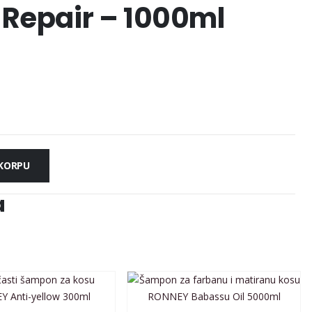
 Repair – 1000ml
 KORPU
a