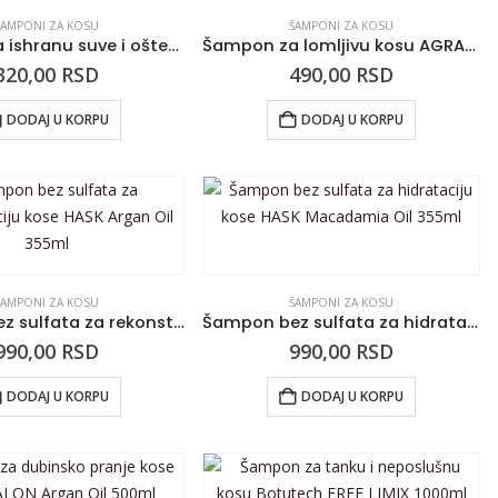
ŠAMPONI ZA KOSU
ŠAMPONI ZA KOSU
Šampon za ishranu suve i oštećene kose REVUELE Coco Care 200ml
Šampon za lomljivu kosu AGRADO Delicate 750ml
320,00
RSD
490,00
RSD
DODAJ U KORPU
DODAJ U KORPU
ŠAMPONI ZA KOSU
ŠAMPONI ZA KOSU
Šampon bez sulfata za rekonstrukciju kose HASK Argan Oil 355ml
Šampon bez sulfata za hidrataciju kose HASK Macadamia Oil 355ml
990,00
RSD
990,00
RSD
DODAJ U KORPU
DODAJ U KORPU