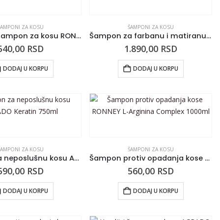
ŠAMPONI ZA KOSU
ŠAMPONI ZA KOSU
Ljubičasti šampon za kosu RONNEY Anti-yellow 300ml
Šampon za farbanu i matiranu kosu RONNEY Babassu Oil 5000ml
540,00
RSD
1.890,00
RSD
DODAJ U KORPU
DODAJ U KORPU
ŠAMPONI ZA KOSU
ŠAMPONI ZA KOSU
Šampon za neposlušnu kosu AGRADO Keratin 750ml
Šampon protiv opadanja kose RONNEY L-Arginina Complex 1000ml
590,00
RSD
560,00
RSD
DODAJ U KORPU
DODAJ U KORPU