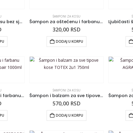
U
ŠAMPONI ZA KOSU
Šampon za tanku i kosu bez sjaja RONNEY Silk Sleek 300ml
Šampon za oštećenu i farbanu kosu RONNEY Color Repair 300ml
D
320,00
RSD
RPU
DODAJ U KORPU
U
ŠAMPONI ZA KOSU
Šampon za oštećenu i farbanu kosu RONNEY Color Repair 1000ml
Šampon i balzam za sve tipove kose TOTEX 2u1 750ml
D
570,00
RSD
RPU
DODAJ U KORPU