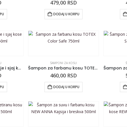
D
479,00
RSD
RPU
DODAJ U KORPU
U
ŠAMPONI ZA KOSU
Šampon za obnavljanje i sjaj kose TOTEX Honey 750ml
Šampon za farbanu kosu TOTEX Color Safe 750ml
D
460,00
RSD
RPU
DODAJ U KORPU