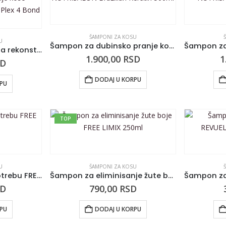
ŠAMPONI ZA KOSU
U
Šampon za dubinsko pranje kose NUTRISALON Brazilian Keratin 500ml
Šampon bez sulfata za rekonstrukciju i jačanje kose REVOLUTION HAIRCARE Plex 4 Bond 250ml
1.900,00
RSD
1
SD
DODAJ U KORPU
RPU
TOP
U
ŠAMPONI ZA KOSU
Šampon za čestu upotrebu FREE LIMIX 5L
Šampon za eliminisanje žute boje FREE LIMIX 250ml
SD
790,00
RSD
RPU
DODAJ U KORPU