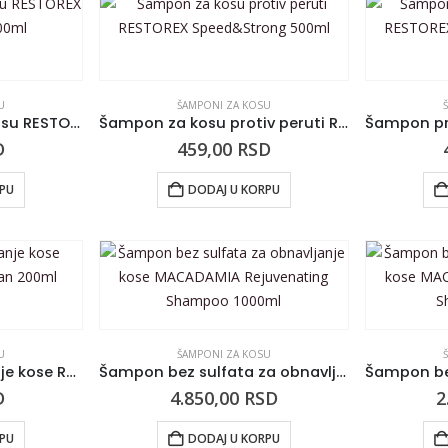
U
ŠAMPONI ZA KOSU
Šampon za masnu kosu RESTOREX Speed&Strong 500ml
Šampon za kosu protiv peruti RESTOREX Speed&Strong 500ml
D
459,00
RSD
RPU
DODAJ U KORPU
U
ŠAMPONI ZA KOSU
Šampon za suvo pranje kose RONNEY Classic&Clean 200ml
Šampon bez sulfata za obnavljanje kose MACADAMIA Rejuvenating Shampoo 1000ml
D
4.850,00
RSD
2
RPU
DODAJ U KORPU