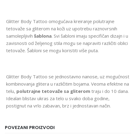
Glitter Body Tattoo omogućava kreiranje polutrajne
tetovaže sa gliterom na koži uz upotrebu raznovrsnih
samolepljivih
šablona
. Svi šabloni imaju specifičan dizajn i u
zavisnosti od željenog stila mogu se napraviti različiti oblici
tetovaže. Šabloni se mogu koristiti više puta.
Glitter Body Tattoo se jednostavno nanose, uz mogućnost
kombinovanja glitera u različitim bojama. Veoma efektne na
telu,
polutrajne tetovaže sa gliterom
traju i do 10 dana.
Idealan blistav ukras za telo u svako doba godine,
postignut na vrlo zabavan, brz i jednostavan način.
POVEZANI PROIZVODI