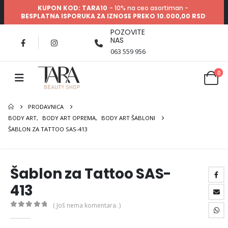
KUPON KOD: TARA10
- 10% na ceo asortiman -
BESPLATNA ISPORUKA ZA IZNOSE PREKO 10.000,00 RSD
POZOVITE
NAS
063 559 956
0
PRODAVNICA
BODY ART
,
BODY ART OPREMA
,
BODY ART ŠABLONI
ŠABLON ZA TATTOO SAS-413
Šablon za Tattoo SAS-
413
( Još nema komentara. )
0
out of 5