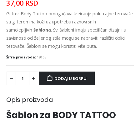
37,00
RSD
Glitter Body Tattoo omogućava kreiranje polutrajne tetovaže
sa gliterom na koži uz upotrebu raznovrsnih
samolepljivih
šablona
. Svi šabloni imaju specifičan dizajn i u
zavisnosti od željenog stila mogu se napraviti različiti oblici
tetovaže. Šabloni se mogu koristiti više puta.
Šifra proizvoda:
19168
DODAJ U KORPU
Opis proizvoda
Šablon za BODY TATTOO