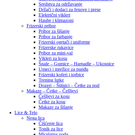
Sredstva za održavanje
Držači i dodaci za fenove i prese
Električni vikleri
Haube i klimazoni
Frizerski pribor
Pribor za šišanje
Pribor za farbanje
Frizerski ogrtači i uniforme
Frizerske rukavice
Pribor za mini-val
Vikleri za kosu
Šnale – Gumice – Harnadle – Ukosnice
Umeci i mrežice za punđu
Frizerski koferi i torbice
Trening lutke
Dozeri – Štitnici – Četke za pod
Makaze – Četke – Češljevi
Češljevi za kosu
Četke za kosu
Makaze za šišanje
Lice & Telo
Nega lica
Čišćenje lica
Tonik za lice
Micelarna voda