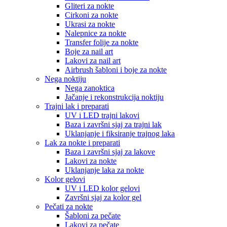
Gliteri za nokte
Cirkoni za nokte
Ukrasi za nokte
Nalepnice za nokte
Transfer folije za nokte
Boje za nail art
Lakovi za nail art
Airbrush šabloni i boje za nokte
Nega noktiju
Nega zanoktica
Jačanje i rekonstrukcija noktiju
Trajni lak i preparati
UV i LED trajni lakovi
Baza i završni sjaj za trajni lak
Uklanjanje i fiksiranje trajnog laka
Lak za nokte i preparati
Baza i završni sjaj za lakove
Lakovi za nokte
Uklanjanje laka za nokte
Kolor gelovi
UV i LED kolor gelovi
Završni sjaj za kolor gel
Pečati za nokte
Šabloni za pečate
Lakovi za pečate