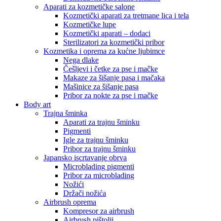
Aparati za kozmetičke salone
Kozmetički aparati za tretmane lica i tela
Kozmetičke lupe
Kozmetički aparati – dodaci
Sterilizatori za kozmetički pribor
Kozmetika i oprema za kućne ljubimce
Nega dlake
Češljevi i četke za pse i mačke
Makaze za šišanje pasa i mačaka
Mašinice za šišanje pasa
Pribor za nokte za pse i mačke
Body art
Trajna šminka
Aparati za trajnu šminku
Pigmenti
Igle za trajnu šminku
Pribor za trajnu šminku
Japansko iscrtavanje obrva
Microblading pigmenti
Pribor za microblading
Nožići
Držači nožića
Airbrush oprema
Kompresor za airbrush
Airbrush pištolji