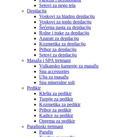
Setovi za negu tela
Depilacija
Voskovi za hladnu depilaciju
Voskovi za toplu depilaciju
Šećerna pasta za depilaciju
Rolne i trake za depilaciju
Aparati za depilaciju
Kozmetika za depilaciju
Pribor za depilaciju
Setovi za depilaciju
Masaža i SPA tretmani
Vulkansko kamenje za masažu
Spa accessories
Ulja za masažu
Spa mineralne soli
Pedikir
Klešta za pedikir
Turpije za pedikir
Kozmetika za pedikir
Pribor za pedikir
Kadice za pedikir
Oprema za pedikir
Parafinski tretmani
Parafin