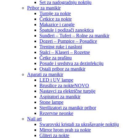
Set za nadogradnju noktiju
Pribor za manikir
Turpije za nokte
Četkice za nokte
Makazice i cangle
Špatule i podizači zanoktica
Sunđeri – Tuferi – Rolne za manikir
Dozeri – Pumpice – Posudice
Trening ruke i nasloni
Stalci – Klaseri – Rozetne
Četke za prašinu
Posude i sredstva za dezinfekciju
Ostali pribor za manikir
Aparati za manikir
LED i UV lampe
Brusilice za nokte
NOVO
Nastavci za električne turpije
Aspiratori za manikir
Stone lampe
Sterilizatori za manikir pribor
Rezervne neonke
Nail art
Swarovski kristali za ukrašavanje noktiju
Mirror hrom prah za nokte
Gliteri za nokte