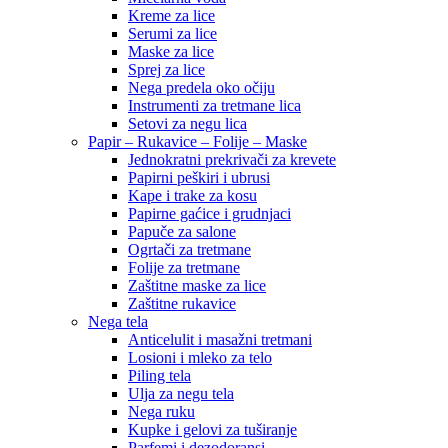
Kreme za lice
Serumi za lice
Maske za lice
Sprej za lice
Nega predela oko očiju
Instrumenti za tretmane lica
Setovi za negu lica
Papir – Rukavice – Folije – Maske
Jednokratni prekrivači za krevete
Papirni peškiri i ubrusi
Kape i trake za kosu
Papirne gaćice i grudnjaci
Papuče za salone
Ogrtači za tretmane
Folije za tretmane
Zaštitne maske za lice
Zaštitne rukavice
Nega tela
Anticelulit i masažni tretmani
Losioni i mleko za telo
Piling tela
Ulja za negu tela
Nega ruku
Kupke i gelovi za tuširanje
Parfemi i dezodoransi