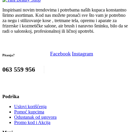
Inspirisani novim trendovima i potrebama naših kupaca konstantno
širimo asortiman. Kod nas možete pronaći sve što vam je potrebno
za negu i stilizovanje kose , tretmane tela, opremu i aparate za
frizerske i kozmetičke salone, air brush i naravno šminku, bilo da se
radi o salonskoj, profesionalnoj ili ličnoj upotrebi.
Facebook
Instagram
Pitanja?
063 559 956
Podrška
Uslovi korišćenja
Pomoć kupcima
Odustanak od ugovora
Promo kod i Akcija