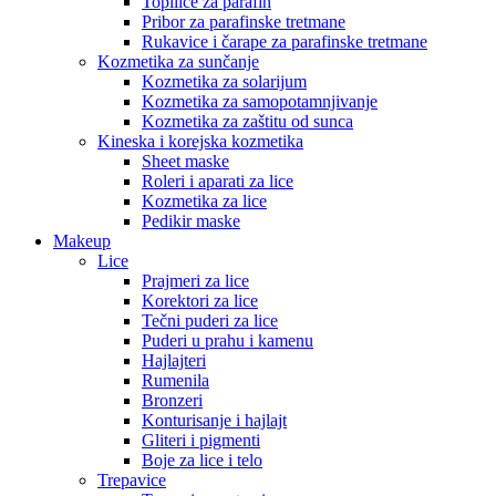
Topilice za parafin
Pribor za parafinske tretmane
Rukavice i čarape za parafinske tretmane
Kozmetika za sunčanje
Kozmetika za solarijum
Kozmetika za samopotamnjivanje
Kozmetika za zaštitu od sunca
Kineska i korejska kozmetika
Sheet maske
Roleri i aparati za lice
Kozmetika za lice
Pedikir maske
Makeup
Lice
Prajmeri za lice
Korektori za lice
Tečni puderi za lice
Puderi u prahu i kamenu
Hajlajteri
Rumenila
Bronzeri
Konturisanje i hajlajt
Gliteri i pigmenti
Boje za lice i telo
Trepavice