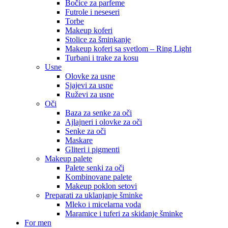
Bočice za parfeme
Futrole i neseseri
Torbe
Makeup koferi
Stolice za šminkanje
Makeup koferi sa svetlom – Ring Light
Turbani i trake za kosu
Usne
Olovke za usne
Sjajevi za usne
Ruževi za usne
Oči
Baza za senke za oči
Ajlajneri i olovke za oči
Senke za oči
Maskare
Gliteri i pigmenti
Makeup palete
Palete senki za oči
Kombinovane palete
Makeup poklon setovi
Preparati za uklanjanje šminke
Mleko i micelarna voda
Maramice i tuferi za skidanje šminke
For men