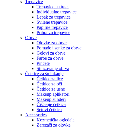
Trepavice
Trepavice na traci
Individualne trepavice
Lepak za trepavice
Svilene trepavice
Papirne trepavice
Pribor za trepavice
Obrve
Olovke za obrve
Pomade i senke za obrve
Gelovi za obrve
Farbe za obrve
Pincete
Stilizovanje obrva
Četkice za šminkanje
Četkice za lice
Četkice za oči
Četkice za usne
Makeup aplikatori
Makeup sunđeri
Čišćenje četkica
Setovi četkica
Accessories
Kozmetička ogledala
Zarezači za olovke