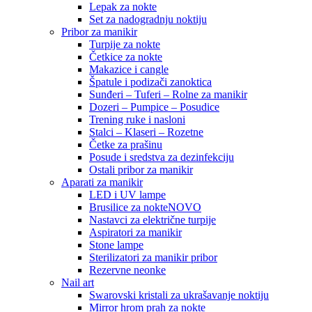
Lepak za nokte
Set za nadogradnju noktiju
Pribor za manikir
Turpije za nokte
Četkice za nokte
Makazice i cangle
Špatule i podizači zanoktica
Sunđeri – Tuferi – Rolne za manikir
Dozeri – Pumpice – Posudice
Trening ruke i nasloni
Stalci – Klaseri – Rozetne
Četke za prašinu
Posude i sredstva za dezinfekciju
Ostali pribor za manikir
Aparati za manikir
LED i UV lampe
Brusilice za nokte
NOVO
Nastavci za električne turpije
Aspiratori za manikir
Stone lampe
Sterilizatori za manikir pribor
Rezervne neonke
Nail art
Swarovski kristali za ukrašavanje noktiju
Mirror hrom prah za nokte