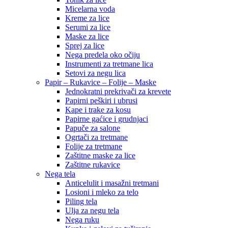
Micelarna voda
Kreme za lice
Serumi za lice
Maske za lice
Sprej za lice
Nega predela oko očiju
Instrumenti za tretmane lica
Setovi za negu lica
Papir – Rukavice – Folije – Maske
Jednokratni prekrivači za krevete
Papirni peškiri i ubrusi
Kape i trake za kosu
Papirne gaćice i grudnjaci
Papuče za salone
Ogrtači za tretmane
Folije za tretmane
Zaštitne maske za lice
Zaštitne rukavice
Nega tela
Anticelulit i masažni tretmani
Losioni i mleko za telo
Piling tela
Ulja za negu tela
Nega ruku