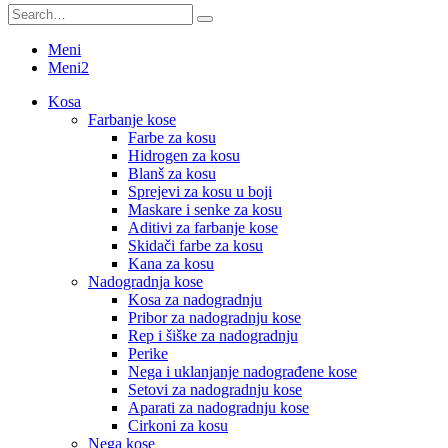
Meni
Meni2
Kosa
Farbanje kose
Farbe za kosu
Hidrogen za kosu
Blanš za kosu
Sprejevi za kosu u boji
Maskare i senke za kosu
Aditivi za farbanje kose
Skidači farbe za kosu
Kana za kosu
Nadogradnja kose
Kosa za nadogradnju
Pribor za nadogradnju kose
Rep i šiške za nadogradnju
Perike
Nega i uklanjanje nadograđene kose
Setovi za nadogradnju kose
Aparati za nadogradnju kose
Cirkoni za kosu
Nega kose