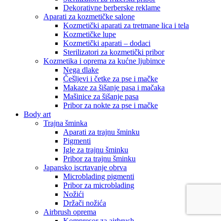
Dekorativne berberske reklame
Aparati za kozmetičke salone
Kozmetički aparati za tretmane lica i tela
Kozmetičke lupe
Kozmetički aparati – dodaci
Sterilizatori za kozmetički pribor
Kozmetika i oprema za kućne ljubimce
Nega dlake
Češljevi i četke za pse i mačke
Makaze za šišanje pasa i mačaka
Mašinice za šišanje pasa
Pribor za nokte za pse i mačke
Body art
Trajna šminka
Aparati za trajnu šminku
Pigmenti
Igle za trajnu šminku
Pribor za trajnu šminku
Japansko iscrtavanje obrva
Microblading pigmenti
Pribor za microblading
Nožići
Držači nožića
Airbrush oprema
Kompresor za airbrush