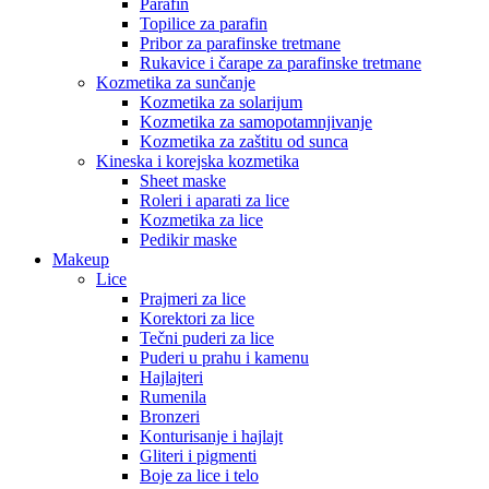
Parafin
Topilice za parafin
Pribor za parafinske tretmane
Rukavice i čarape za parafinske tretmane
Kozmetika za sunčanje
Kozmetika za solarijum
Kozmetika za samopotamnjivanje
Kozmetika za zaštitu od sunca
Kineska i korejska kozmetika
Sheet maske
Roleri i aparati za lice
Kozmetika za lice
Pedikir maske
Makeup
Lice
Prajmeri za lice
Korektori za lice
Tečni puderi za lice
Puderi u prahu i kamenu
Hajlajteri
Rumenila
Bronzeri
Konturisanje i hajlajt
Gliteri i pigmenti
Boje za lice i telo