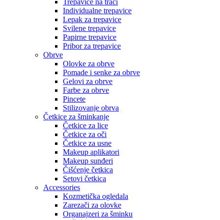
Trepavice na traci
Individualne trepavice
Lepak za trepavice
Svilene trepavice
Papirne trepavice
Pribor za trepavice
Obrve
Olovke za obrve
Pomade i senke za obrve
Gelovi za obrve
Farbe za obrve
Pincete
Stilizovanje obrva
Četkice za šminkanje
Četkice za lice
Četkice za oči
Četkice za usne
Makeup aplikatori
Makeup sunđeri
Čišćenje četkica
Setovi četkica
Accessories
Kozmetička ogledala
Zarezači za olovke
Organajzeri za šminku