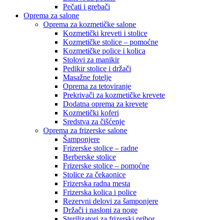
Pečati i grebači
Oprema za salone
Oprema za kozmetičke salone
Kozmetički kreveti i stolice
Kozmetičke stolice – pomoćne
Kozmetičke police i kolica
Stolovi za manikir
Pedikir stolice i držači
Masažne fotelje
Oprema za tetoviranje
Prekrivači za kozmetičke krevete
Dodatna oprema za krevete
Kozmetički koferi
Sredstva za čišćenje
Oprema za frizerske salone
Šamponjere
Frizerske stolice – radne
Berberske stolice
Frizerske stolice – pomoćne
Stolice za čekaonice
Frizerska radna mesta
Frizerska kolica i police
Rezervni delovi za šamponjere
Držači i nasloni za noge
Sterilizatori za frizerski pribor