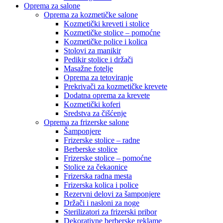
Oprema za salone
Oprema za kozmetičke salone
Kozmetički kreveti i stolice
Kozmetičke stolice – pomoćne
Kozmetičke police i kolica
Stolovi za manikir
Pedikir stolice i držači
Masažne fotelje
Oprema za tetoviranje
Prekrivači za kozmetičke krevete
Dodatna oprema za krevete
Kozmetički koferi
Sredstva za čišćenje
Oprema za frizerske salone
Šamponjere
Frizerske stolice – radne
Berberske stolice
Frizerske stolice – pomoćne
Stolice za čekaonice
Frizerska radna mesta
Frizerska kolica i police
Rezervni delovi za šamponjere
Držači i nasloni za noge
Sterilizatori za frizerski pribor
Dekorativne berberske reklame