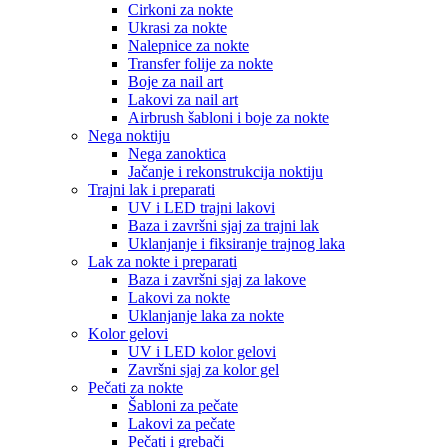
Cirkoni za nokte
Ukrasi za nokte
Nalepnice za nokte
Transfer folije za nokte
Boje za nail art
Lakovi za nail art
Airbrush šabloni i boje za nokte
Nega noktiju
Nega zanoktica
Jačanje i rekonstrukcija noktiju
Trajni lak i preparati
UV i LED trajni lakovi
Baza i završni sjaj za trajni lak
Uklanjanje i fiksiranje trajnog laka
Lak za nokte i preparati
Baza i završni sjaj za lakove
Lakovi za nokte
Uklanjanje laka za nokte
Kolor gelovi
UV i LED kolor gelovi
Završni sjaj za kolor gel
Pečati za nokte
Šabloni za pečate
Lakovi za pečate
Pečati i grebači