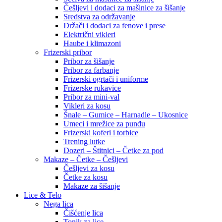
Češljevi i dodaci za mašinice za šišanje
Sredstva za održavanje
Držači i dodaci za fenove i prese
Električni vikleri
Haube i klimazoni
Frizerski pribor
Pribor za šišanje
Pribor za farbanje
Frizerski ogrtači i uniforme
Frizerske rukavice
Pribor za mini-val
Vikleri za kosu
Šnale – Gumice – Harnadle – Ukosnice
Umeci i mrežice za punđu
Frizerski koferi i torbice
Trening lutke
Dozeri – Štitnici – Četke za pod
Makaze – Četke – Češljevi
Češljevi za kosu
Četke za kosu
Makaze za šišanje
Lice & Telo
Nega lica
Čišćenje lica
Tonik za lice