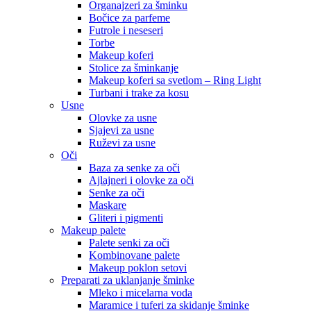
Organajzeri za šminku
Bočice za parfeme
Futrole i neseseri
Torbe
Makeup koferi
Stolice za šminkanje
Makeup koferi sa svetlom – Ring Light
Turbani i trake za kosu
Usne
Olovke za usne
Sjajevi za usne
Ruževi za usne
Oči
Baza za senke za oči
Ajlajneri i olovke za oči
Senke za oči
Maskare
Gliteri i pigmenti
Makeup palete
Palete senki za oči
Kombinovane palete
Makeup poklon setovi
Preparati za uklanjanje šminke
Mleko i micelarna voda
Maramice i tuferi za skidanje šminke