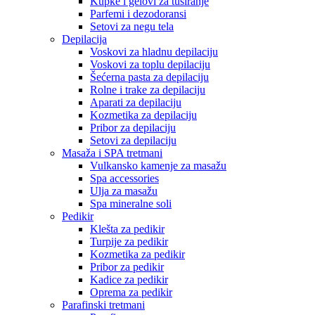
Kupke i gelovi za tuširanje
Parfemi i dezodoransi
Setovi za negu tela
Depilacija
Voskovi za hladnu depilaciju
Voskovi za toplu depilaciju
Šećerna pasta za depilaciju
Rolne i trake za depilaciju
Aparati za depilaciju
Kozmetika za depilaciju
Pribor za depilaciju
Setovi za depilaciju
Masaža i SPA tretmani
Vulkansko kamenje za masažu
Spa accessories
Ulja za masažu
Spa mineralne soli
Pedikir
Klešta za pedikir
Turpije za pedikir
Kozmetika za pedikir
Pribor za pedikir
Kadice za pedikir
Oprema za pedikir
Parafinski tretmani