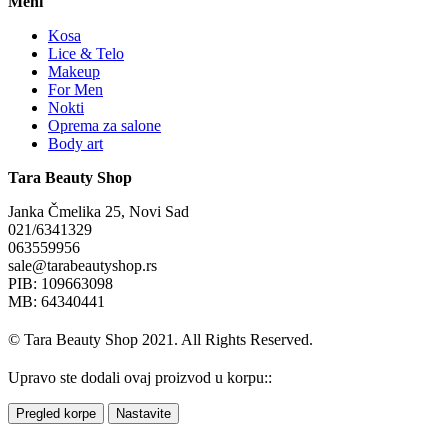
Meni
Kosa
Lice & Telo
Makeup
For Men
Nokti
Oprema za salone
Body art
Tara Beauty Shop
Janka Čmelika 25, Novi Sad
021/6341329
063559956
sale@tarabeautyshop.rs
PIB: 109663098
MB: 64340441
© Tara Beauty Shop 2021. All Rights Reserved.
Upravo ste dodali ovaj proizvod u korpu::
Pregled korpe
Nastavite