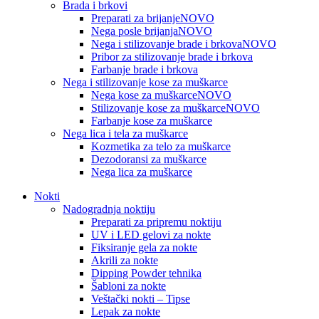
Brada i brkovi
Preparati za brijanje
NOVO
Nega posle brijanja
NOVO
Nega i stilizovanje brade i brkova
NOVO
Pribor za stilizovanje brade i brkova
Farbanje brade i brkova
Nega i stilizovanje kose za muškarce
Nega kose za muškarce
NOVO
Stilizovanje kose za muškarce
NOVO
Farbanje kose za muškarce
Nega lica i tela za muškarce
Kozmetika za telo za muškarce
Dezodoransi za muškarce
Nega lica za muškarce
Nokti
Nadogradnja noktiju
Preparati za pripremu noktiju
UV i LED gelovi za nokte
Fiksiranje gela za nokte
Akrili za nokte
Dipping Powder tehnika
Šabloni za nokte
Veštački nokti – Tipse
Lepak za nokte