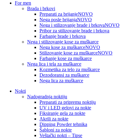
For men
Brada i brkovi
Preparati za brijanje
NOVO
Nega posle brijanja
NOVO
Nega i stilizovanje brade i brkova
NOVO
Pribor za stilizovanje brade i brkova
Farbanje brade i brkova
Nega i stilizovanje kose za muškarce
Nega kose za muškarce
NOVO
Stilizovanje kose za muškarce
NOVO
Farbanje kose za muškarce
Nega lica i tela za muškarce
Kozmetika za telo za muškarce
Dezodoransi za muškarce
Nega lica za muškarce
Nokti
Nadogradnja noktiju
Preparati za pripremu noktiju
UV i LED gelovi za nokte
Fiksiranje gela za nokte
Akrili za nokte
Dipping Powder tehnika
Šabloni za nokte
Veštački nokti – Tipse