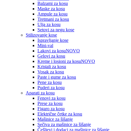
Balzami za kosu
Maske za kosu
Ampule za kosu
Tretmani za kosu
Ulja za kosu
Setovi za negu kose
Stilizovanje kose
Ispravljanje kose
Mini-val
Lakovi za kosu
NOVO
Gelovi za kosu
Kreme i losioni za kosu
NOVO
Kristali za kosu
Vosak za kosu
Paste i gume za kosu
Pene za kosu
Puderi za kosu
Aparati za kosu
Fenovi za kosu
Prese za kosu
Figaro za kosu
Električne četke za kosu
Mašinice za šišanje
Sečiva za mašinice za šišanje
Češljevi i dodaci za mašinice za šišanje