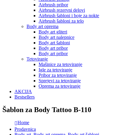
Airbrush pribor
Airbrush rezervni delovi
Airbrush šabloni i boje za nokte
Airbrush šabloni za telo
Body art oprema
Body art gliteri
Body art nalepnice
Body art šabloni
Body art pribor
Body art pribor
Tetoviranje
Mašinice za tetoviranje
Igle za tetoviranje
Pribor za tetoviranje
Sprejevi za tetoviranje
Oprema za tetoviranje
AKCIJA
Bestsellers
Šablon za Body Tattoo B-110
Home
Prodavnica
Body art
,
Body art oprema
,
Body art šabloni