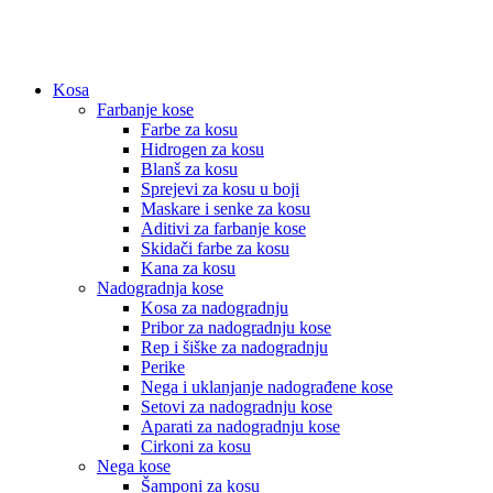
Kosa
Farbanje kose
Farbe za kosu
Hidrogen za kosu
Blanš za kosu
Sprejevi za kosu u boji
Maskare i senke za kosu
Aditivi za farbanje kose
Skidači farbe za kosu
Kana za kosu
Nadogradnja kose
Kosa za nadogradnju
Pribor za nadogradnju kose
Rep i šiške za nadogradnju
Perike
Nega i uklanjanje nadograđene kose
Setovi za nadogradnju kose
Aparati za nadogradnju kose
Cirkoni za kosu
Nega kose
Šamponi za kosu