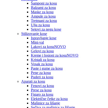
Šamponi za kosu
Balzami za kosu
Maske za kosu
Ampule za kosu
Tretmani za kosu
Ulja za kosu
Setovi za negu kose
Stilizovanje kose
Ispravljanje kose
Mini-val
Lakovi za kosu
NOVO
Gelovi za kosu
Kreme i losioni za kosu
NOVO
Kristali za kosu
Vosak za kosu
Paste i gume za kosu
Pene za kosu
Puderi za kosu
Aparati za kosu
Fenovi za kosu
Prese za kosu
Figaro za kosu
Električne četke za kosu
Mašinice za šišanje
Sečiva za mašinice za šišanje