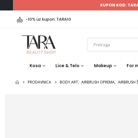
KUPON KOD: TAR
-10% uz kupon: TARA10
Kosa
Lice & Telo
Makeup
For 
PRODAVNICA
BODY ART
,
AIRBRUSH OPREMA
,
AIRBRUSH Š