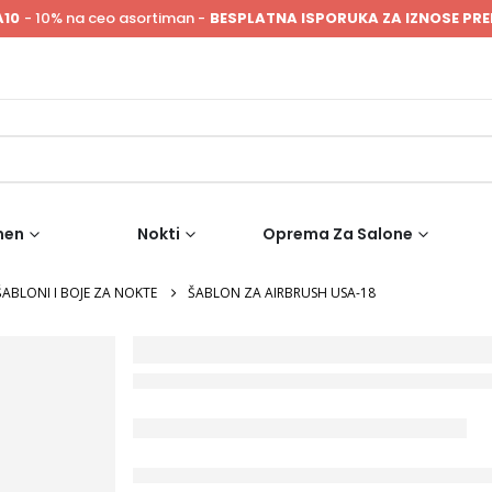
A10
- 10% na ceo asortiman -
BESPLATNA ISPORUKA ZA IZNOSE PRE
men
Nokti
Oprema Za Salone
ABLONI I BOJE ZA NOKTE
ŠABLON ZA AIRBRUSH USA-18