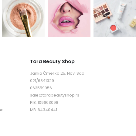
Tara Beauty Shop
Janka Čmelika 25, Novi Sad
021/6341329
063559956
sale@tarabeautyshop.rs
PIB: 109663098
ne
MB: 64340441