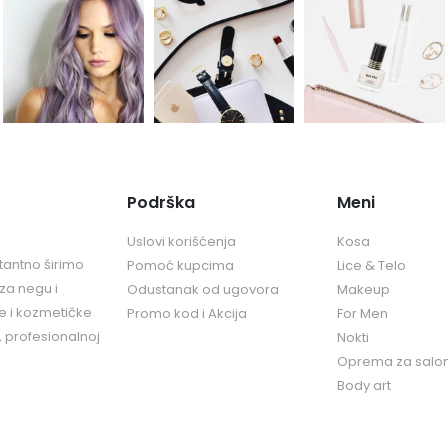
Podrška
Meni
Uslovi korišćenja
Kosa
tantno širimo
Pomoć kupcima
Lice & Telo
za negu i
Odustanak od ugovora
Makeup
ke i kozmetičke
Promo kod i Akcija
For Men
, profesionalnoj
Nokti
Oprema za salo
Body art