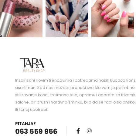
Inspirisani novim trendovima i potrebama naših kupaca kons
asortiman. Kod nas možete pronaći sve što vam je potrebno 
stilizovanje kose , tretmane tela, opremu i aparate za frizers
salone, air brush i naravno šminku, bilo da se radi o salonskoj
ili ličnoj upotrebi.
PITANJA?
063 559 956