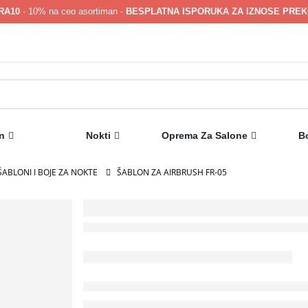
RA10
- 10% na ceo asortiman -
BESPLATNA ISPORUKA ZA IZNOSE PREKO
n
Nokti
Oprema Za Salone
B
ABLONI I BOJE ZA NOKTE
ŠABLON ZA AIRBRUSH FR-05