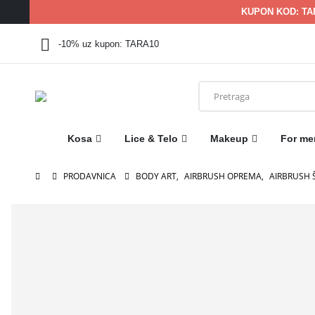
KUPON KOD: TA
-10% uz kupon: TARA10
Kosa
Lice & Telo
Makeup
For me
PRODAVNICA
BODY ART
,
AIRBRUSH OPREMA
,
AIRBRUSH Š