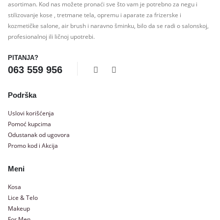
asortiman. Kod nas možete pronaći sve što vam je potrebno za negu i
stilizovanje kose , tretmane tela, opremu i aparate za frizerske i
kozmetičke salone, air brush i naravno šminku, bilo da se radi o salonskoj,
profesionalnoj ili ličnoj upotrebi.
PITANJA?
063 559 956
Podrška
Uslovi korišćenja
Pomoć kupcima
Odustanak od ugovora
Promo kod i Akcija
Meni
Kosa
Lice & Telo
Makeup
For Men