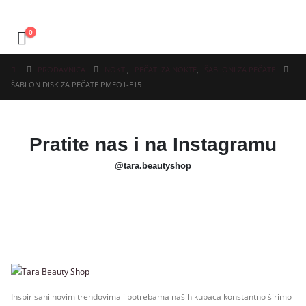
0
PRODAVNICA
NOKTI
,
PEČATI ZA NOKTE
,
ŠABLONI ZA PEČATE
ŠABLON DISK ZA PEČATE PMEO1-E15
Pratite nas i na Instagramu
@tara.beautyshop
Inspirisani novim trendovima i potrebama naših kupaca konstantno širimo