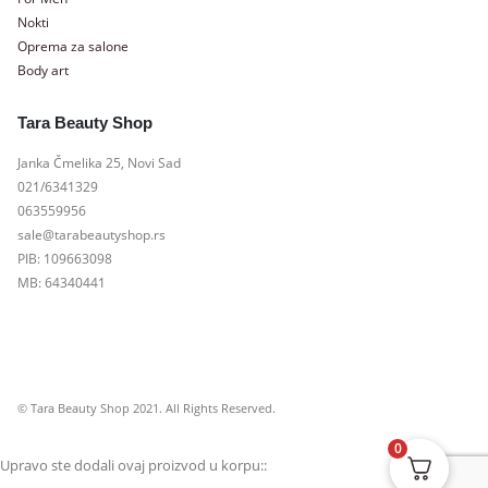
Nokti
Oprema za salone
Body art
Tara Beauty Shop
Janka Čmelika 25, Novi Sad
021/6341329
063559956
sale@tarabeautyshop.rs
PIB: 109663098
MB: 64340441
© Tara Beauty Shop 2021. All Rights Reserved.
0
Upravo ste dodali ovaj proizvod u korpu::