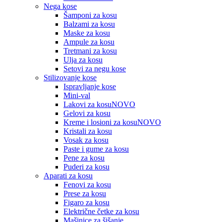
Nega kose
Šamponi za kosu
Balzami za kosu
Maske za kosu
Ampule za kosu
Tretmani za kosu
Ulja za kosu
Setovi za negu kose
Stilizovanje kose
Ispravljanje kose
Mini-val
Lakovi za kosu
NOVO
Gelovi za kosu
Kreme i losioni za kosu
NOVO
Kristali za kosu
Vosak za kosu
Paste i gume za kosu
Pene za kosu
Puderi za kosu
Aparati za kosu
Fenovi za kosu
Prese za kosu
Figaro za kosu
Električne četke za kosu
Mašinice za šišanje