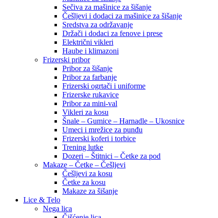
Sečiva za mašinice za šišanje
Češljevi i dodaci za mašinice za šišanje
Sredstva za održavanje
Držači i dodaci za fenove i prese
Električni vikleri
Haube i klimazoni
Frizerski pribor
Pribor za šišanje
Pribor za farbanje
Frizerski ogrtači i uniforme
Frizerske rukavice
Pribor za mini-val
Vikleri za kosu
Šnale – Gumice – Harnadle – Ukosnice
Umeci i mrežice za punđu
Frizerski koferi i torbice
Trening lutke
Dozeri – Štitnici – Četke za pod
Makaze – Četke – Češljevi
Češljevi za kosu
Četke za kosu
Makaze za šišanje
Lice & Telo
Nega lica
Čišćenje lica