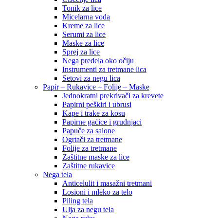
Tonik za lice
Micelarna voda
Kreme za lice
Serumi za lice
Maske za lice
Sprej za lice
Nega predela oko očiju
Instrumenti za tretmane lica
Setovi za negu lica
Papir – Rukavice – Folije – Maske
Jednokratni prekrivači za krevete
Papirni peškiri i ubrusi
Kape i trake za kosu
Papirne gaćice i grudnjaci
Papuče za salone
Ogrtači za tretmane
Folije za tretmane
Zaštitne maske za lice
Zaštitne rukavice
Nega tela
Anticelulit i masažni tretmani
Losioni i mleko za telo
Piling tela
Ulja za negu tela