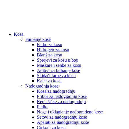
Kosa
Farbanje kose
Farbe za kosu
Hidrogen za kosu
Blanš za kosu
Sprejevi za kosu u boji
Maskare i senke za kosu
Aditivi za farbanje kose
Skidači farbe za kosu
Kana za kosu
Nadogradnja kose
Kosa za nadogradnju
Pribor za nadogradnju kose
Rep i šiške za nadogradnju
Perike
Nega i uklanjanje nadograđene kose
Setovi za nadogradnju kose
Aparati za nadogradnju kose
Cirkoni za kosu