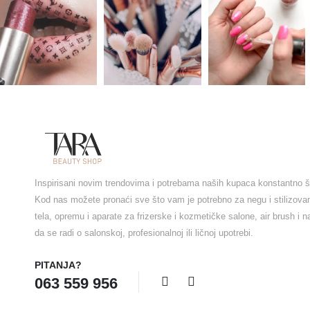
Inspirisani novim trendovima i potrebama naših kupaca konstantno š
Kod nas možete pronaći sve što vam je potrebno za negu i stilizova
tela, opremu i aparate za frizerske i kozmetičke salone, air brush i 
da se radi o salonskoj, profesionalnoj ili ličnoj upotrebi.
PITANJA?
063 559 956