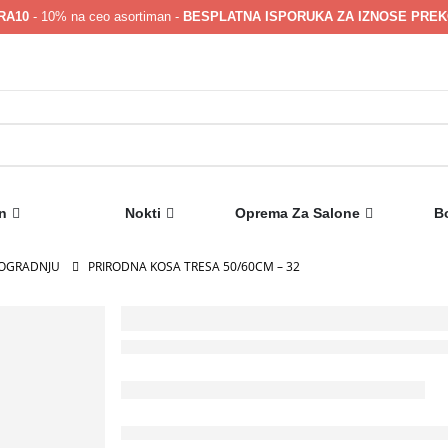
RA10
- 10% na ceo asortiman -
BESPLATNA ISPORUKA ZA IZNOSE PREKO
n
Nokti
Oprema Za Salone
B
DOGRADNJU
PRIRODNA KOSA TRESA 50/60CM – 32