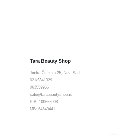
Tara Beauty Shop
Janka Čmelika 25, Novi Sad
021/6341329
063559956
sale@tarabeautyshop.rs
PIB: 109663098
MB: 64340441