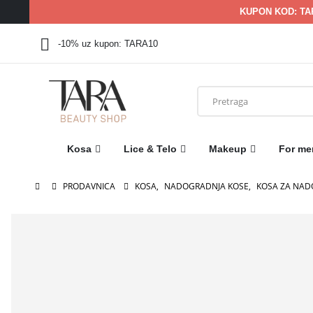
KUPON KOD: TA
-10% uz kupon: TARA10
Kosa
Lice & Telo
Makeup
For me
PRODAVNICA
KOSA
,
NADOGRADNJA KOSE
,
KOSA ZA NA