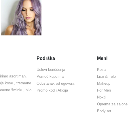
Podrška
Meni
Uslovi korišćenja
Kosa
irimo asortiman.
Pomoć kupcima
Lice & Telo
nje kose , tretmane
Odustanak od ugovora
Makeup
naravno šminku, bilo
Promo kod i Akcija
For Men
Nokti
Oprema za salone
Body art