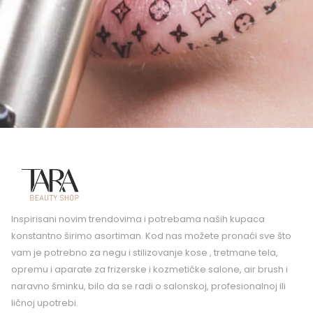
Inspirisani novim trendovima i potrebama naših kupaca
konstantno širimo asortiman. Kod nas možete pronaći sve što
vam je potrebno za negu i stilizovanje kose , tretmane tela,
opremu i aparate za frizerske i kozmetičke salone, air brush i
naravno šminku, bilo da se radi o salonskoj, profesionalnoj ili
ličnoj upotrebi.