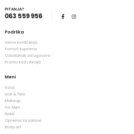
PITANJA?
063 559 956
Podrška
Uslovi korišćenja
Pomoć kupcima
Odustanak od ugovora
Promo kod i Akcija
Meni
Kosa
Lice & Telo
Makeup
For Men
Nokti
Oprema za salone
Body art