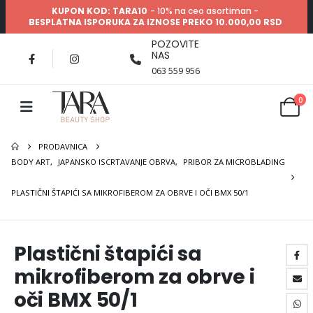
KUPON KOD: TARA10
- 10% na ceo asortiman -
BESPLATNA ISPORUKA ZA IZNOSE PREKO 10.000,00 RSD
POZOVITE
NAS
063 559 956
0
PRODAVNICA
BODY ART
,
JAPANSKO ISCRTAVANJE OBRVA
,
PRIBOR ZA MICROBLADING
PLASTIČNI ŠTAPIĆI SA MIKROFIBEROM ZA OBRVE I OČI BMX 50/1
Plastični štapići sa
mikrofiberom za obrve i
oči BMX 50/1