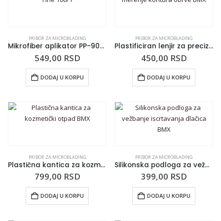
PRIBOR ZA MICROBLADING
PRIBOR ZA MICROBLADING
Mikrofiber aplikator PP-902 Fine 100/1
Plastificiran lenjir za precizno merenje kontura obrve BMX
549,00
RSD
450,00
RSD
DODAJ U KORPU
DODAJ U KORPU
PRIBOR ZA MICROBLADING
PRIBOR ZA MICROBLADING
Plastična kantica za kozmetički otpad BMX
Silikonska podloga za vežbanje iscrtavanja dlačica BMX
799,00
RSD
399,00
RSD
DODAJ U KORPU
DODAJ U KORPU