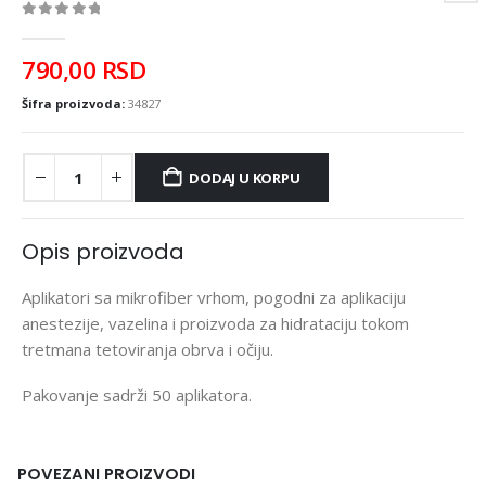
0
out of 5
790,00
RSD
Šifra proizvoda:
34827
DODAJ U KORPU
Opis proizvoda
Aplikatori sa mikrofiber vrhom, pogodni za aplikaciju
anestezije, vazelina i proizvoda za hidrataciju tokom
tretmana tetoviranja obrva i očiju.
Pakovanje sadrži 50 aplikatora.
POVEZANI PROIZVODI