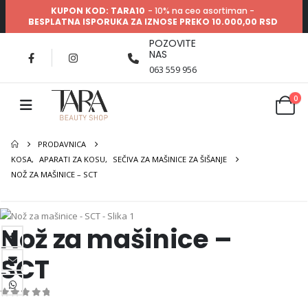
KUPON KOD: TARA10
- 10% na ceo asortiman -
BESPLATNA ISPORUKA ZA IZNOSE PREKO 10.000,00 RSD
POZOVITE
NAS
063 559 956
0
PRODAVNICA
KOSA
,
APARATI ZA KOSU
,
SEČIVA ZA MAŠINICE ZA ŠIŠANJE
NOŽ ZA MAŠINICE – SCT
Nož za mašinice –
SCT
0
out of 5