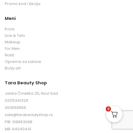
Promo kod i Akcija
Meni
Kosa
Lice & Telo
Makeup
For Men
Nokti
Oprema za salone
Body art
Tara Beauty Shop
Janka Čmelika 25, Novi Sad
021/6341329
063559956
0
sale@tarabeautyshop.rs
PIB: 109663098
MB: 64340441