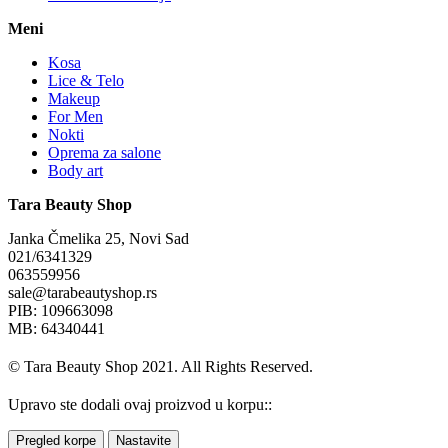
Meni
Kosa
Lice & Telo
Makeup
For Men
Nokti
Oprema za salone
Body art
Tara Beauty Shop
Janka Čmelika 25, Novi Sad
021/6341329
063559956
sale@tarabeautyshop.rs
PIB: 109663098
MB: 64340441
© Tara Beauty Shop 2021. All Rights Reserved.
Upravo ste dodali ovaj proizvod u korpu::
Pregled korpe
Nastavite