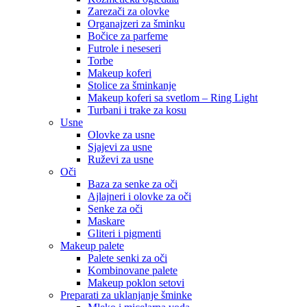
Zarezači za olovke
Organajzeri za šminku
Bočice za parfeme
Futrole i neseseri
Torbe
Makeup koferi
Stolice za šminkanje
Makeup koferi sa svetlom – Ring Light
Turbani i trake za kosu
Usne
Olovke za usne
Sjajevi za usne
Ruževi za usne
Oči
Baza za senke za oči
Ajlajneri i olovke za oči
Senke za oči
Maskare
Gliteri i pigmenti
Makeup palete
Palete senki za oči
Kombinovane palete
Makeup poklon setovi
Preparati za uklanjanje šminke