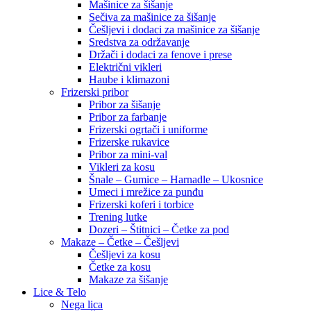
Mašinice za šišanje
Sečiva za mašinice za šišanje
Češljevi i dodaci za mašinice za šišanje
Sredstva za održavanje
Držači i dodaci za fenove i prese
Električni vikleri
Haube i klimazoni
Frizerski pribor
Pribor za šišanje
Pribor za farbanje
Frizerski ogrtači i uniforme
Frizerske rukavice
Pribor za mini-val
Vikleri za kosu
Šnale – Gumice – Harnadle – Ukosnice
Umeci i mrežice za punđu
Frizerski koferi i torbice
Trening lutke
Dozeri – Štitnici – Četke za pod
Makaze – Četke – Češljevi
Češljevi za kosu
Četke za kosu
Makaze za šišanje
Lice & Telo
Nega lica