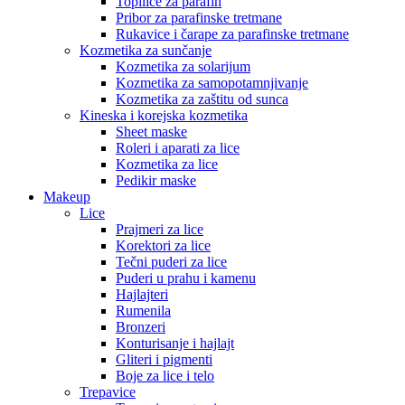
Topilice za parafin
Pribor za parafinske tretmane
Rukavice i čarape za parafinske tretmane
Kozmetika za sunčanje
Kozmetika za solarijum
Kozmetika za samopotamnjivanje
Kozmetika za zaštitu od sunca
Kineska i korejska kozmetika
Sheet maske
Roleri i aparati za lice
Kozmetika za lice
Pedikir maske
Makeup
Lice
Prajmeri za lice
Korektori za lice
Tečni puderi za lice
Puderi u prahu i kamenu
Hajlajteri
Rumenila
Bronzeri
Konturisanje i hajlajt
Gliteri i pigmenti
Boje za lice i telo
Trepavice