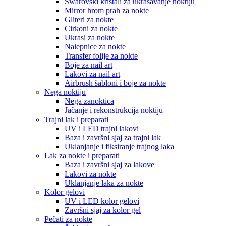
Swarovski kristali za ukrašavanje noktiju
Mirror hrom prah za nokte
Gliteri za nokte
Cirkoni za nokte
Ukrasi za nokte
Nalepnice za nokte
Transfer folije za nokte
Boje za nail art
Lakovi za nail art
Airbrush šabloni i boje za nokte
Nega noktiju
Nega zanoktica
Jačanje i rekonstrukcija noktiju
Trajni lak i preparati
UV i LED trajni lakovi
Baza i završni sjaj za trajni lak
Uklanjanje i fiksiranje trajnog laka
Lak za nokte i preparati
Baza i završni sjaj za lakove
Lakovi za nokte
Uklanjanje laka za nokte
Kolor gelovi
UV i LED kolor gelovi
Završni sjaj za kolor gel
Pečati za nokte