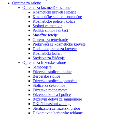
Oprema za salone
Oprema za kozmetičke salone
Kozmetički kreveti i stolice
Kozmetičke stolice – pomoćne
Kozmetičke police i kolica
Stolovi za manikir
Pedikir stolice i držači
Masažne fotelje
Oprema za tetoviranje
Prekrivači za kozmetičke krevete
Dodatna oprema za krevete
Kozmetički koferi
Sredstva za čišćenje
Oprema za frizerske salone
Šamponjere
Frizerske stolice – radne
Berberske stolice
Frizerske stolice – pomoćne
Stolice za čekaonice
Frizerska radna mesta
Frizerska kolica i police
Rezervni delovi za šamponjere
Držači i nasloni za noge
Sterilizatori za frizerski pribor
Dekorativne berberske reklame