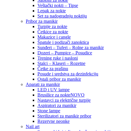
Šabloni za nokte
Veštački nokti – Tipse
Lepak za nokte
Set za nadogradnju noktiju
Pribor za manikir
Turpije za nokte
Četkice za nokte
Makazice i cangle
Špatule i podizači zanoktica
Sunđeri – Tuferi – Rolne za manikir
Dozeri – Pumpice – Posudice
Trening ruke i nasloni
Stalci – Klaseri – Rozetne
Četke za prašinu
Posude i sredstva za dezinfekciju
Ostali pribor za manikir
Aparati za manikir
LED i UV lampe
Brusilice za nokte
NOVO
Nastavci za električne turpije
Aspiratori za manikir
Stone lampe
Sterilizatori za manikir pribor
Rezervne neonke
Nail art