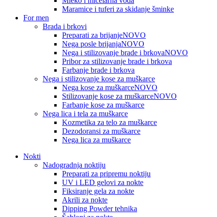
Mleko i micelarna voda
Maramice i tuferi za skidanje šminke
For men
Brada i brkovi
Preparati za brijanje
NOVO
Nega posle brijanja
NOVO
Nega i stilizovanje brade i brkova
NOVO
Pribor za stilizovanje brade i brkova
Farbanje brade i brkova
Nega i stilizovanje kose za muškarce
Nega kose za muškarce
NOVO
Stilizovanje kose za muškarce
NOVO
Farbanje kose za muškarce
Nega lica i tela za muškarce
Kozmetika za telo za muškarce
Dezodoransi za muškarce
Nega lica za muškarce
Nokti
Nadogradnja noktiju
Preparati za pripremu noktiju
UV i LED gelovi za nokte
Fiksiranje gela za nokte
Akrili za nokte
Dipping Powder tehnika