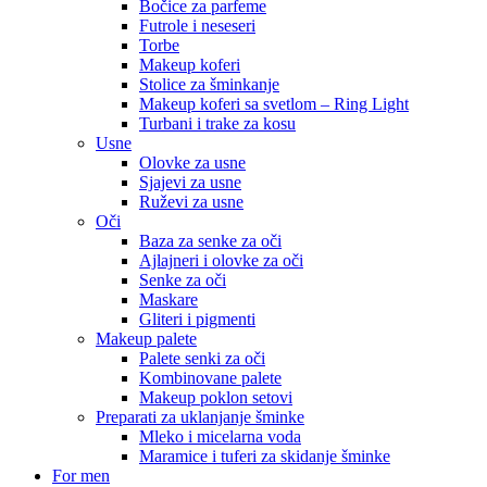
Bočice za parfeme
Futrole i neseseri
Torbe
Makeup koferi
Stolice za šminkanje
Makeup koferi sa svetlom – Ring Light
Turbani i trake za kosu
Usne
Olovke za usne
Sjajevi za usne
Ruževi za usne
Oči
Baza za senke za oči
Ajlajneri i olovke za oči
Senke za oči
Maskare
Gliteri i pigmenti
Makeup palete
Palete senki za oči
Kombinovane palete
Makeup poklon setovi
Preparati za uklanjanje šminke
Mleko i micelarna voda
Maramice i tuferi za skidanje šminke
For men