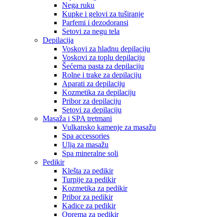
Nega ruku
Kupke i gelovi za tuširanje
Parfemi i dezodoransi
Setovi za negu tela
Depilacija
Voskovi za hladnu depilaciju
Voskovi za toplu depilaciju
Šećerna pasta za depilaciju
Rolne i trake za depilaciju
Aparati za depilaciju
Kozmetika za depilaciju
Pribor za depilaciju
Setovi za depilaciju
Masaža i SPA tretmani
Vulkansko kamenje za masažu
Spa accessories
Ulja za masažu
Spa mineralne soli
Pedikir
Klešta za pedikir
Turpije za pedikir
Kozmetika za pedikir
Pribor za pedikir
Kadice za pedikir
Oprema za pedikir