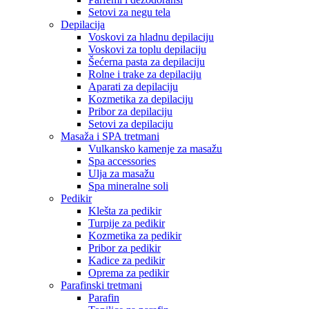
Setovi za negu tela
Depilacija
Voskovi za hladnu depilaciju
Voskovi za toplu depilaciju
Šećerna pasta za depilaciju
Rolne i trake za depilaciju
Aparati za depilaciju
Kozmetika za depilaciju
Pribor za depilaciju
Setovi za depilaciju
Masaža i SPA tretmani
Vulkansko kamenje za masažu
Spa accessories
Ulja za masažu
Spa mineralne soli
Pedikir
Klešta za pedikir
Turpije za pedikir
Kozmetika za pedikir
Pribor za pedikir
Kadice za pedikir
Oprema za pedikir
Parafinski tretmani
Parafin