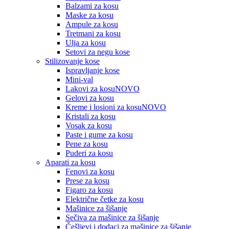
Balzami za kosu
Maske za kosu
Ampule za kosu
Tretmani za kosu
Ulja za kosu
Setovi za negu kose
Stilizovanje kose
Ispravljanje kose
Mini-val
Lakovi za kosu
NOVO
Gelovi za kosu
Kreme i losioni za kosu
NOVO
Kristali za kosu
Vosak za kosu
Paste i gume za kosu
Pene za kosu
Puderi za kosu
Aparati za kosu
Fenovi za kosu
Prese za kosu
Figaro za kosu
Električne četke za kosu
Mašinice za šišanje
Sečiva za mašinice za šišanje
Češljevi i dodaci za mašinice za šišanje