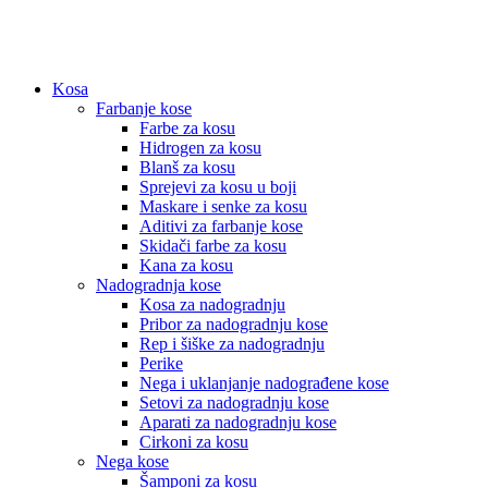
Kosa
Farbanje kose
Farbe za kosu
Hidrogen za kosu
Blanš za kosu
Sprejevi za kosu u boji
Maskare i senke za kosu
Aditivi za farbanje kose
Skidači farbe za kosu
Kana za kosu
Nadogradnja kose
Kosa za nadogradnju
Pribor za nadogradnju kose
Rep i šiške za nadogradnju
Perike
Nega i uklanjanje nadograđene kose
Setovi za nadogradnju kose
Aparati za nadogradnju kose
Cirkoni za kosu
Nega kose
Šamponi za kosu