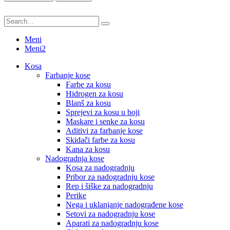
Meni
Meni2
Kosa
Farbanje kose
Farbe za kosu
Hidrogen za kosu
Blanš za kosu
Sprejevi za kosu u boji
Maskare i senke za kosu
Aditivi za farbanje kose
Skidači farbe za kosu
Kana za kosu
Nadogradnja kose
Kosa za nadogradnju
Pribor za nadogradnju kose
Rep i šiške za nadogradnju
Perike
Nega i uklanjanje nadograđene kose
Setovi za nadogradnju kose
Aparati za nadogradnju kose