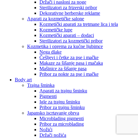
Držači i nasloni za noge
Sterilizatori za frizerski pribor
Dekorativne berberske reklame
Aparati za kozmetičke salone
Kozmetički aparati za tretmane lica i tela
Kozmetičke lupe
Kozmetički aparati – dodaci
Sterilizatori za kozmetički pribor
Kozmetika i oprema za kućne ljubimce
Nega dlake
Češljevi i četke za pse i mačke
Makaze za šišanje pasa i mačaka
Mašinice za šišanje pasa
Pribor za nokte za pse i mačke
Body art
Trajna šminka
Aparati za trajnu šminku
Pigmenti
Igle za trajnu šminku
Pribor za trajnu šminku
Japansko iscrtavanje obrva
Microblading pigmenti
Pribor za microblading
Nožići
Držači nožića