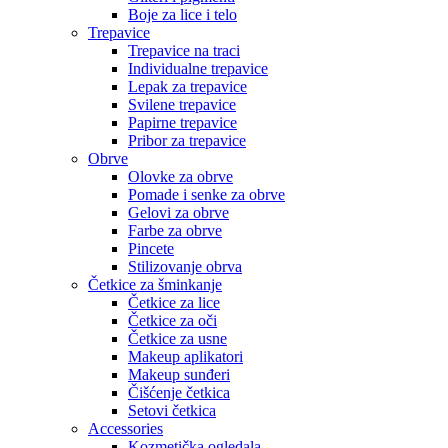
Boje za lice i telo
Trepavice
Trepavice na traci
Individualne trepavice
Lepak za trepavice
Svilene trepavice
Papirne trepavice
Pribor za trepavice
Obrve
Olovke za obrve
Pomade i senke za obrve
Gelovi za obrve
Farbe za obrve
Pincete
Stilizovanje obrva
Četkice za šminkanje
Četkice za lice
Četkice za oči
Četkice za usne
Makeup aplikatori
Makeup sunđeri
Čišćenje četkica
Setovi četkica
Accessories
Kozmetička ogledala