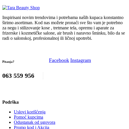
Inspirisani novim trendovima i potrebama naših kupaca konstantno
širimo asortiman. Kod nas možete pronaći sve što vam je potrebno
za negu i stilizovanje kose , tretmane tela, opremu i aparate za
frizerske i kozmetičke salone, air brush i naravno šminku, bilo da se
radi o salonskoj, profesionalnoj ili ličnoj upotrebi.
Facebook
Instagram
Pitanja?
063 559 956
Podrška
Uslovi korišćenja
Pomoć kupcima
Odustanak od ugovora
Promo kod i Akcija