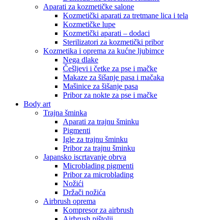
Aparati za kozmetičke salone
Kozmetički aparati za tretmane lica i tela
Kozmetičke lupe
Kozmetički aparati – dodaci
Sterilizatori za kozmetički pribor
Kozmetika i oprema za kućne ljubimce
Nega dlake
Češljevi i četke za pse i mačke
Makaze za šišanje pasa i mačaka
Mašinice za šišanje pasa
Pribor za nokte za pse i mačke
Body art
Trajna šminka
Aparati za trajnu šminku
Pigmenti
Igle za trajnu šminku
Pribor za trajnu šminku
Japansko iscrtavanje obrva
Microblading pigmenti
Pribor za microblading
Nožići
Držači nožića
Airbrush oprema
Kompresor za airbrush
Airbrush pištolji