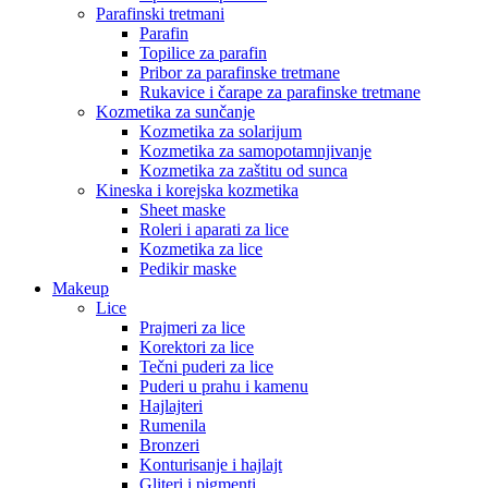
Parafinski tretmani
Parafin
Topilice za parafin
Pribor za parafinske tretmane
Rukavice i čarape za parafinske tretmane
Kozmetika za sunčanje
Kozmetika za solarijum
Kozmetika za samopotamnjivanje
Kozmetika za zaštitu od sunca
Kineska i korejska kozmetika
Sheet maske
Roleri i aparati za lice
Kozmetika za lice
Pedikir maske
Makeup
Lice
Prajmeri za lice
Korektori za lice
Tečni puderi za lice
Puderi u prahu i kamenu
Hajlajteri
Rumenila
Bronzeri
Konturisanje i hajlajt
Gliteri i pigmenti