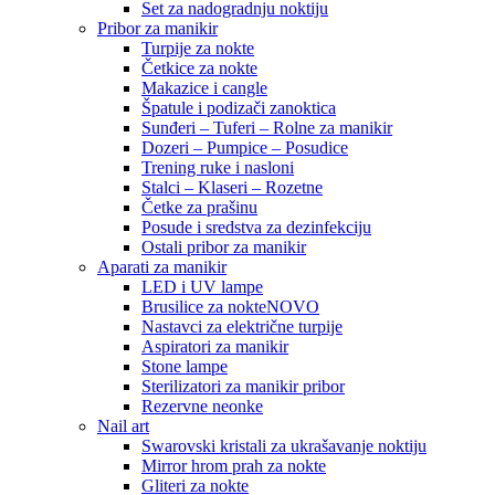
Set za nadogradnju noktiju
Pribor za manikir
Turpije za nokte
Četkice za nokte
Makazice i cangle
Špatule i podizači zanoktica
Sunđeri – Tuferi – Rolne za manikir
Dozeri – Pumpice – Posudice
Trening ruke i nasloni
Stalci – Klaseri – Rozetne
Četke za prašinu
Posude i sredstva za dezinfekciju
Ostali pribor za manikir
Aparati za manikir
LED i UV lampe
Brusilice za nokte
NOVO
Nastavci za električne turpije
Aspiratori za manikir
Stone lampe
Sterilizatori za manikir pribor
Rezervne neonke
Nail art
Swarovski kristali za ukrašavanje noktiju
Mirror hrom prah za nokte
Gliteri za nokte