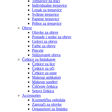
Trepavice na traci
Individualne trepavice
Lepak za trepavice
Svilene trepavice
Papirne trepavice
Pribor za trepavice
Obrve
Olovke za obrve
Pomade i senke za obrve
Gelovi za obrve
Farbe za obrve
Pincete
Stilizovanje obrva
Četkice za šminkanje
Četkice za lice
Četkice za oči
Četkice za usne
Makeup aplikatori
Makeup sunđeri
Čišćenje četkica
Setovi četkica
Accessories
Kozmetička ogledala
Zarezači za olovke
Organajzeri za šminku