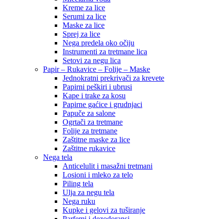
Kreme za lice
Serumi za lice
Maske za lice
Sprej za lice
Nega predela oko očiju
Instrumenti za tretmane lica
Setovi za negu lica
Papir – Rukavice – Folije – Maske
Jednokratni prekrivači za krevete
Papirni peškiri i ubrusi
Kape i trake za kosu
Papirne gaćice i grudnjaci
Papuče za salone
Ogrtači za tretmane
Folije za tretmane
Zaštitne maske za lice
Zaštitne rukavice
Nega tela
Anticelulit i masažni tretmani
Losioni i mleko za telo
Piling tela
Ulja za negu tela
Nega ruku
Kupke i gelovi za tuširanje
Parfemi i dezodoransi