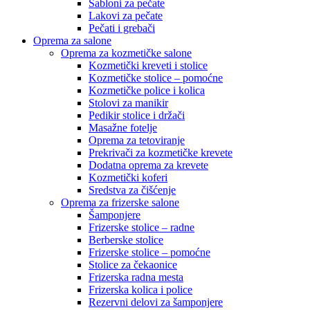
Šabloni za pečate
Lakovi za pečate
Pečati i grebači
Oprema za salone
Oprema za kozmetičke salone
Kozmetički kreveti i stolice
Kozmetičke stolice – pomoćne
Kozmetičke police i kolica
Stolovi za manikir
Pedikir stolice i držači
Masažne fotelje
Oprema za tetoviranje
Prekrivači za kozmetičke krevete
Dodatna oprema za krevete
Kozmetički koferi
Sredstva za čišćenje
Oprema za frizerske salone
Šamponjere
Frizerske stolice – radne
Berberske stolice
Frizerske stolice – pomoćne
Stolice za čekaonice
Frizerska radna mesta
Frizerska kolica i police
Rezervni delovi za šamponjere