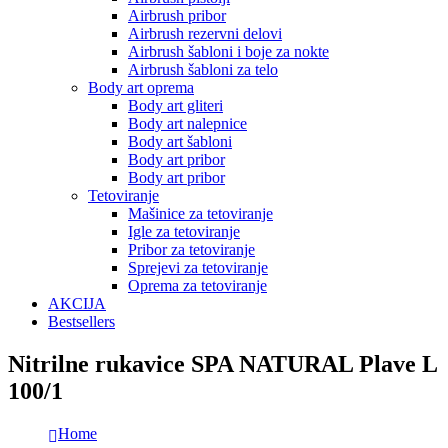
Airbrush pribor
Airbrush rezervni delovi
Airbrush šabloni i boje za nokte
Airbrush šabloni za telo
Body art oprema
Body art gliteri
Body art nalepnice
Body art šabloni
Body art pribor
Body art pribor
Tetoviranje
Mašinice za tetoviranje
Igle za tetoviranje
Pribor za tetoviranje
Sprejevi za tetoviranje
Oprema za tetoviranje
AKCIJA
Bestsellers
Nitrilne rukavice SPA NATURAL Plave L
100/1
Home