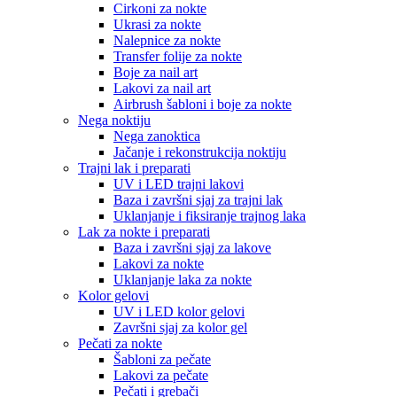
Cirkoni za nokte
Ukrasi za nokte
Nalepnice za nokte
Transfer folije za nokte
Boje za nail art
Lakovi za nail art
Airbrush šabloni i boje za nokte
Nega noktiju
Nega zanoktica
Jačanje i rekonstrukcija noktiju
Trajni lak i preparati
UV i LED trajni lakovi
Baza i završni sjaj za trajni lak
Uklanjanje i fiksiranje trajnog laka
Lak za nokte i preparati
Baza i završni sjaj za lakove
Lakovi za nokte
Uklanjanje laka za nokte
Kolor gelovi
UV i LED kolor gelovi
Završni sjaj za kolor gel
Pečati za nokte
Šabloni za pečate
Lakovi za pečate
Pečati i grebači