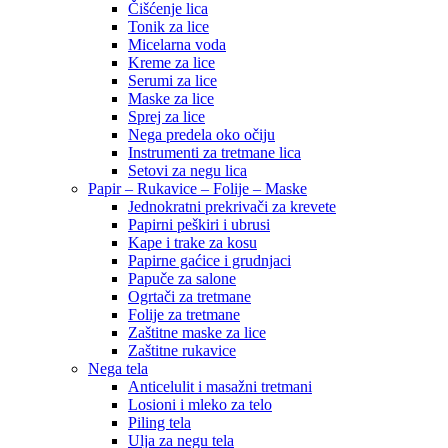
Čišćenje lica
Tonik za lice
Micelarna voda
Kreme za lice
Serumi za lice
Maske za lice
Sprej za lice
Nega predela oko očiju
Instrumenti za tretmane lica
Setovi za negu lica
Papir – Rukavice – Folije – Maske
Jednokratni prekrivači za krevete
Papirni peškiri i ubrusi
Kape i trake za kosu
Papirne gaćice i grudnjaci
Papuče za salone
Ogrtači za tretmane
Folije za tretmane
Zaštitne maske za lice
Zaštitne rukavice
Nega tela
Anticelulit i masažni tretmani
Losioni i mleko za telo
Piling tela
Ulja za negu tela