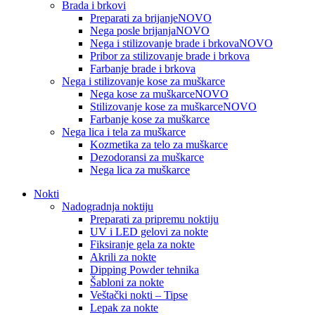
Brada i brkovi
Preparati za brijanje
NOVO
Nega posle brijanja
NOVO
Nega i stilizovanje brade i brkova
NOVO
Pribor za stilizovanje brade i brkova
Farbanje brade i brkova
Nega i stilizovanje kose za muškarce
Nega kose za muškarce
NOVO
Stilizovanje kose za muškarce
NOVO
Farbanje kose za muškarce
Nega lica i tela za muškarce
Kozmetika za telo za muškarce
Dezodoransi za muškarce
Nega lica za muškarce
Nokti
Nadogradnja noktiju
Preparati za pripremu noktiju
UV i LED gelovi za nokte
Fiksiranje gela za nokte
Akrili za nokte
Dipping Powder tehnika
Šabloni za nokte
Veštački nokti – Tipse
Lepak za nokte