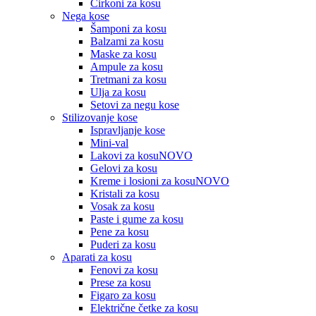
Cirkoni za kosu
Nega kose
Šamponi za kosu
Balzami za kosu
Maske za kosu
Ampule za kosu
Tretmani za kosu
Ulja za kosu
Setovi za negu kose
Stilizovanje kose
Ispravljanje kose
Mini-val
Lakovi za kosu
NOVO
Gelovi za kosu
Kreme i losioni za kosu
NOVO
Kristali za kosu
Vosak za kosu
Paste i gume za kosu
Pene za kosu
Puderi za kosu
Aparati za kosu
Fenovi za kosu
Prese za kosu
Figaro za kosu
Električne četke za kosu