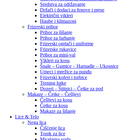
Sredstva za održavanje
Držači i dodaci za fenove i prese
Električni vikleri
Haube i klimazoni
Frizerski pribor
Pribor za šišanje
Pribor za farbanje
Frizerski ogrtači i uniforme
Frizerske rukavice
Pribor za mini-val
Vikleri za kosu
Šnale – Gumice – Harnadle – Ukosnice
Umeci i mrežice za punđu
Frizerski koferi i torbice
Trening lutke
Dozeri – Štitnici – Četke za pod
Makaze – Četke – Češljevi
Češljevi za kosu
Četke za kosu
Makaze za šišanje
Lice & Telo
Nega lica
Čišćenje lica
Tonik za lice
Micelarna voda