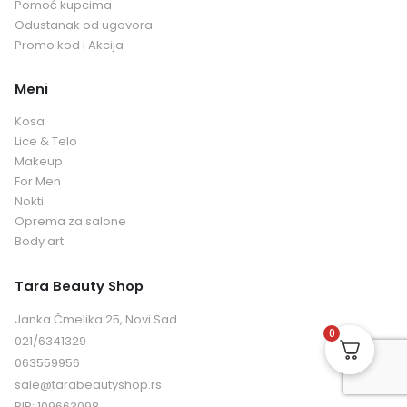
Pomoć kupcima
Odustanak od ugovora
Promo kod i Akcija
Meni
Kosa
Lice & Telo
Makeup
For Men
Nokti
Oprema za salone
Body art
Tara Beauty Shop
Janka Čmelika 25, Novi Sad
0
021/6341329
063559956
sale@tarabeautyshop.rs
PIB: 109663098