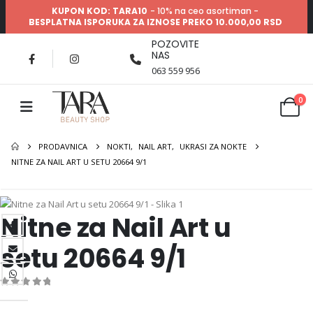
KUPON KOD: TARA10
- 10% na ceo asortiman -
BESPLATNA ISPORUKA ZA IZNOSE PREKO 10.000,00 RSD
POZOVITE
NAS
063 559 956
0
PRODAVNICA
NOKTI
,
NAIL ART
,
UKRASI ZA NOKTE
NITNE ZA NAIL ART U SETU 20664 9/1
Nitne za Nail Art u
setu 20664 9/1
0
out of 5