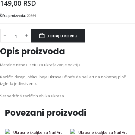
149,00
RSD
Šifra proizvoda:
20664
DODAJ U KORPU
Opis proizvoda
Metalne nitne u setu za ukrašavanje noktiju.
Različiti dizajn, oblici i boje ukrasa učiniće da nail art na nokatnoj ploči
izgleda jedinstveno.
Set sadrži: 9 različitih oblika ukrasa
Povezani proizvodi