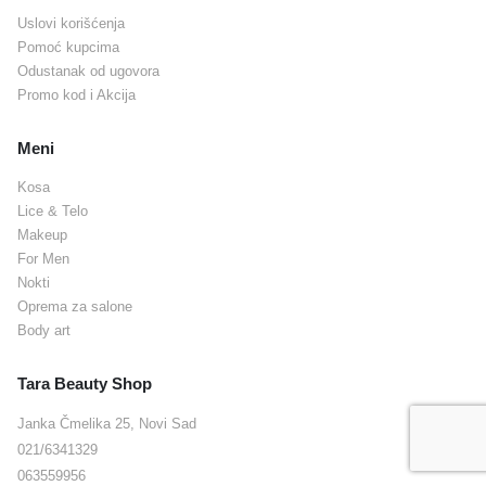
Uslovi korišćenja
Pomoć kupcima
Odustanak od ugovora
Promo kod i Akcija
Meni
Kosa
Lice & Telo
Makeup
For Men
Nokti
Oprema za salone
Body art
Tara Beauty Shop
Janka Čmelika 25, Novi Sad
021/6341329
063559956