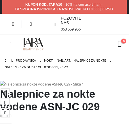
KUPON KOD: TARA10
- 10% na ceo asortiman -
BESPLATNA ISPORUKA ZA IZNOSE PREKO 10.000,00 RSD
POZOVITE
NAS
063 559 956
0
PRODAVNICA
NOKTI
,
NAIL ART
,
NALEPNICE ZA NOKTE
NALEPNICE ZA NOKTE VODENE ASN-JC 029
Nalepnice za nokte
vodene ASN-JC 029
0
out of 5