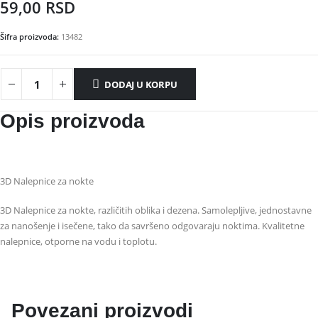
59,00
RSD
Šifra proizvoda:
13482
DODAJ U KORPU
Opis proizvoda
3D Nalepnice za nokte
3D Nalepnice za nokte, različitih oblika i dezena. Samolepljive, jednostavne
za nanošenje i isečene, tako da savršeno odgovaraju noktima. Kvalitetne
nalepnice, otporne na vodu i toplotu.
Povezani proizvodi