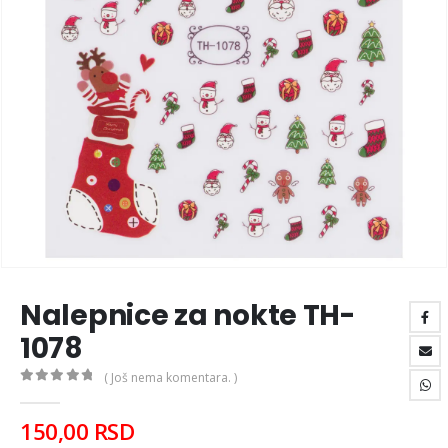
Nalepnice za nokte TH-
1078
( Još nema komentara. )
0
out of 5
150,00
RSD