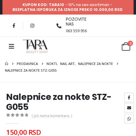
KUPON KOD: TARA10
- 10% na ceo asortiman -
BESPLATNA ISPORUKA ZA IZNOSE PREKO 10.000,00 RSD
POZOVITE
NAS
063 559 956
0
PRODAVNICA
NOKTI
,
NAIL ART
,
NALEPNICE ZA NOKTE
NALEPNICE ZA NOKTE STZ-G055
Nalepnice za nokte STZ-
G055
( Još nema komentara. )
0
out of 5
150,00
RSD