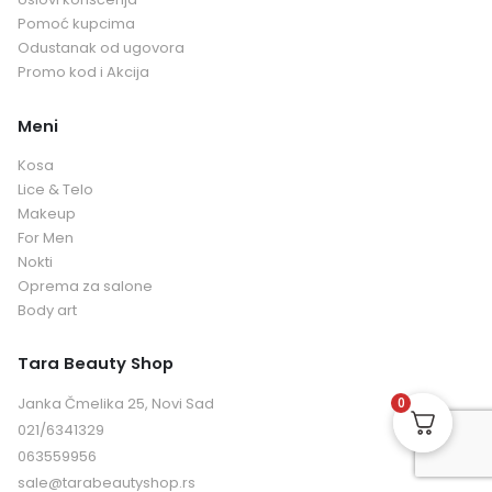
Pomoć kupcima
Odustanak od ugovora
Promo kod i Akcija
Meni
Kosa
Lice & Telo
Makeup
For Men
Nokti
Oprema za salone
Body art
Tara Beauty Shop
0
Janka Čmelika 25, Novi Sad
021/6341329
063559956
sale@tarabeautyshop.rs