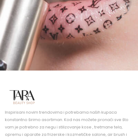
Inspirisani novim trendovima i potrebama naših kupaca
konstantno širimo asortiman. Kod nas možete pronaći sve što
vam je potrebno za negu i stilizovanje kose , tretmane tela,
opremu i aparate za frizerske i kozmetičke salone, air brush i