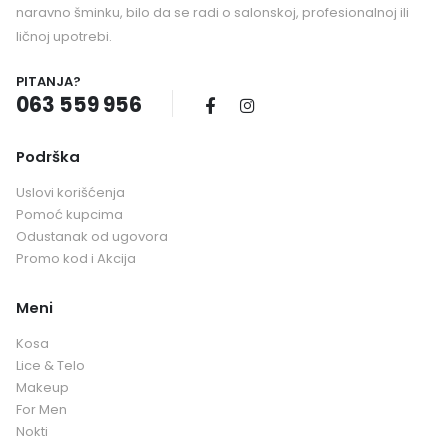
naravno šminku, bilo da se radi o salonskoj, profesionalnoj ili
ličnoj upotrebi.
PITANJA?
063 559 956
Podrška
Uslovi korišćenja
Pomoć kupcima
Odustanak od ugovora
Promo kod i Akcija
Meni
Kosa
Lice & Telo
Makeup
For Men
Nokti