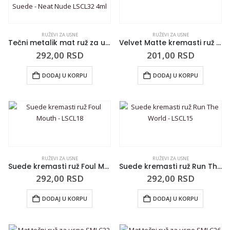
RUŽEVI ZA USNE
RUŽEVI ZA USNE
Tečni metalik mat ruž za usne NYX Professional Makeup Liquid Suede – Neat Nude LSCL32 4ml
Velvet Matte kremasti ruž Midnight Muse – VMLS04
292,00
RSD
201,00
RSD
DODAJ U KORPU
DODAJ U KORPU
RUŽEVI ZA USNE
RUŽEVI ZA USNE
Suede kremasti ruž Foul Mouth – LSCL18
Suede kremasti ruž Run The World – LSCL15
292,00
RSD
292,00
RSD
DODAJ U KORPU
DODAJ U KORPU