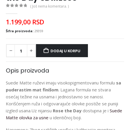
( Još nema komentara. )
0
out of 5
1.199,00
RSD
Šifra proizvoda:
29359
DODAJ U KORPU
Opis proizvoda
Suede Matte ruževi imaju visokopigmentovanu formulu
sa
puderastim mat finišom
. Lagana formula ne stvara
osećaj težine na usnama i jednostavno se nanosi.
Korišćenjem ruža i odgovarajuće olovke postiže se puniji
izgled usana.Uz nijansu
Rose the Day
dostupna je i
Suede
Matte olovka za usne
u identičnoj boji.
Napomena: Zbog različitih uređaja i kalibracije monitora,