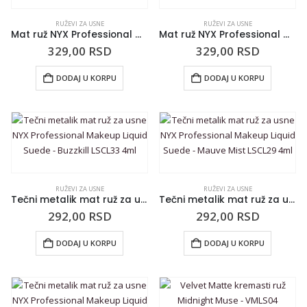
RUŽEVI ZA USNE
RUŽEVI ZA USNE
Mat ruž NYX Professional Makeup Super Cliquey Lipstick Snarky SCLS07 1.5g
Mat ruž NYX Professional Makeup Super Cliquey Lipstick Conform SCLS04 1.5g
329,00
RSD
329,00
RSD
DODAJ U KORPU
DODAJ U KORPU
RUŽEVI ZA USNE
RUŽEVI ZA USNE
Tečni metalik mat ruž za usne NYX Professional Makeup Liquid Suede – Buzzkill LSCL33 4ml
Tečni metalik mat ruž za usne NYX Professional Makeup Liquid Suede – Mauve Mist LSCL29 4ml
292,00
RSD
292,00
RSD
DODAJ U KORPU
DODAJ U KORPU