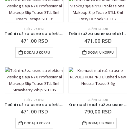
RUŽEVI ZA USNE
RUŽEVI ZA USNE
Tečni ruž za usne sa efektom visokog sjaja NYX Professional Makeup Slip Tease STLL 3ml Dream Escape STLL05
Tečni ruž za usne sa efektom visokog sjaja NYX Professional Makeup Slip Tease STLL 3ml Rosy Outlook STLL07
471,00
RSD
471,00
RSD
DODAJ U KORPU
DODAJ U KORPU
RUŽEVI ZA USNE
RUŽEVI ZA USNE
Tečni ruž za usne sa efektom visokog sjaja NYX Professional Makeup Slip Tease STLL 3ml Strawberry Whip STLL06
Kremasti mat ruž za usne REVOLUTION PRO Blushed New Neutral Tease 3.6g
471,00
RSD
790,00
RSD
DODAJ U KORPU
DODAJ U KORPU