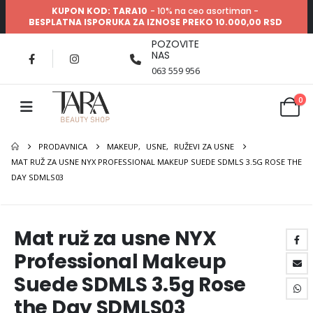
KUPON KOD: TARA10
- 10% na ceo asortiman -
BESPLATNA ISPORUKA ZA IZNOSE PREKO 10.000,00 RSD
POZOVITE
NAS
063 559 956
0
PRODAVNICA
MAKEUP
,
USNE
,
RUŽEVI ZA USNE
MAT RUŽ ZA USNE NYX PROFESSIONAL MAKEUP SUEDE SDMLS 3.5G ROSE THE
DAY SDMLS03
Mat ruž za usne NYX
Professional Makeup
Suede SDMLS 3.5g Rose
the Day SDMLS03