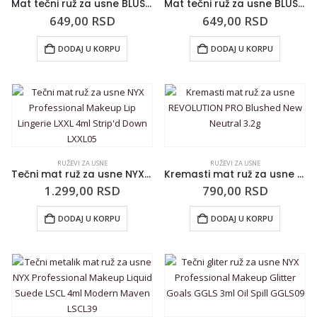
Mat tečni ruž za usne BLUSH Sophisticated 7g BLSH311
Mat tečni ruž za usne BLUSH Sophisticated 7g BLSH310
649,00
RSD
649,00
RSD
DODAJ U KORPU
DODAJ U KORPU
RUŽEVI ZA USNE
RUŽEVI ZA USNE
Tečni mat ruž za usne NYX Professional Makeup Lip Lingerie LXXL 4ml Strip’d Down LXXL05
Kremasti mat ruž za usne REVOLUTION PRO Blushed New Neutral 3.2g
1.299,00
RSD
790,00
RSD
DODAJ U KORPU
DODAJ U KORPU