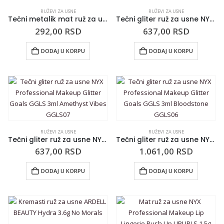
RUŽEVI ZA USNE
RUŽEVI ZA USNE
Tečni metalik mat ruž za usne NYX Professional Makeup Liquid Suede LSCL 4ml Modern Maven LSCL39
Tečni gliter ruž za usne NYX Professional Makeup Glitter Goals GGLS 3ml Oil Spill GGLS09
292,00
RSD
637,00
RSD
DODAJ U KORPU
DODAJ U KORPU
RUŽEVI ZA USNE
RUŽEVI ZA USNE
Tečni gliter ruž za usne NYX Professional Makeup Glitter Goals GGLS 3ml Amethyst Vibes GGLS07
Tečni gliter ruž za usne NYX Professional Makeup Glitter Goals GGLS 3ml Bloodstone GGLS06
637,00
RSD
1.061,00
RSD
DODAJ U KORPU
DODAJ U KORPU