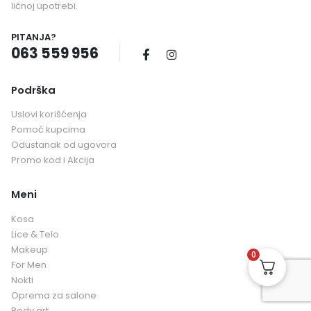
ličnoj upotrebi.
PITANJA?
063 559 956
Podrška
Uslovi korišćenja
Pomoć kupcima
Odustanak od ugovora
Promo kod i Akcija
Meni
Kosa
Lice & Telo
Makeup
0
For Men
Nokti
Oprema za salone
Body art