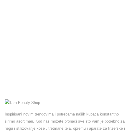
Inspirisani novim trendovima i potrebama naših kupaca konstantno
širimo asortiman. Kod nas možete pronaći sve što vam je potrebno za
negu i stilizovanje kose , tretmane tela, opremu i aparate za frizerske i