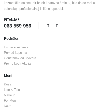
kozmetičke salone, air brush i naravno šminku, bilo da se radi o
salonskoj, profesionalnoj ili ličnoj upotrebi.
PITANJA?
063 559 956
Podrška
Uslovi korišćenja
Pomoć kupcima
Odustanak od ugovora
Promo kod i Akcija
Meni
Kosa
Lice & Telo
Makeup
For Men
Nokti