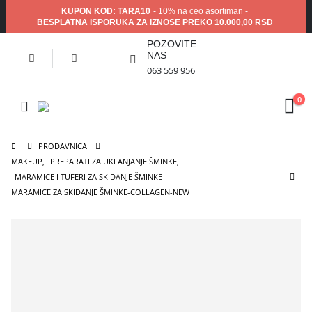
KUPON KOD: TARA10
- 10% na ceo asortiman -
BESPLATNA ISPORUKA ZA IZNOSE PREKO 10.000,00 RSD
POZOVITE
NAS
063 559 956
0
PRODAVNICA
MAKEUP
,
PREPARATI ZA UKLANJANJE ŠMINKE
,
MARAMICE I TUFERI ZA SKIDANJE ŠMINKE
MARAMICE ZA SKIDANJE ŠMINKE-COLLAGEN-NEW