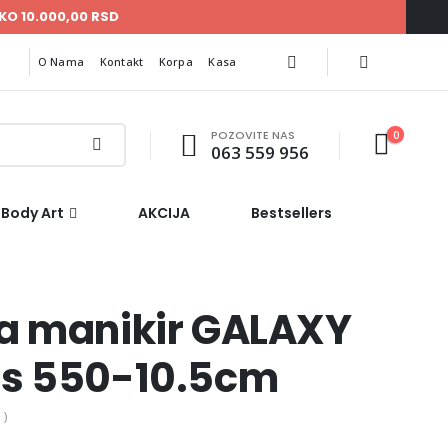
KO 10.000,00 RSD
O Nama
Kontakt
Korpa
Kasa
POZOVITE NAS
0
063 559 956
Body Art
AKCIJA
Bestsellers
a manikir GALAXY
ss 550-10.5cm
 )