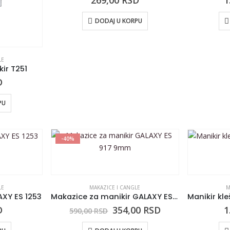
269,00
RSD
1
DODAJ U KORPU
LE
kir T251
D
PU
-40%
LE
MAKAZICE I CANGLE
M
XY ES 1253
Makazice za manikir GALAXY ES 917 9mm
D
354,00
RSD
1
590,00
RSD