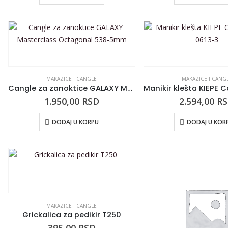
MAKAZICE I CANGLE
MAKAZICE I CANG
Cangle za zanoktice GALAXY Masterclass Octagonal 538-5mm
1.950,00
RSD
2.594,00
R
DODAJ U KORPU
DODAJ U KOR
MAKAZICE I CANGLE
Grickalica za pedikir T250