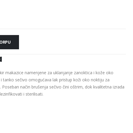
KORPU
a
ir makazice namenjene za uklanjanje zanoktica i kože oko
o i tanko sečivo omogućava lak pristup koži oko noktiju za
. Poseban način brušenja sečivo čini oštrim, dok kvalitetna izrada
nfikovati i sterilisati.