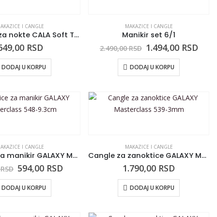
AKAZICE I CANGLE
MAKAZICE I CANGLE
Grickalice za nokte CALA Soft Touch crne 2/1
Manikir set 6/1
649,00
RSD
1.494,00
RSD
2.490,00
RSD
DODAJ U KORPU
DODAJ U KORPU
AKAZICE I CANGLE
MAKAZICE I CANGLE
Makazice za manikir GALAXY Masterclass 548-9.3cm
Cangle za zanoktice GALAXY Masterclass 539-3mm
594,00
RSD
1.790,00
RSD
0
RSD
DODAJ U KORPU
DODAJ U KORPU