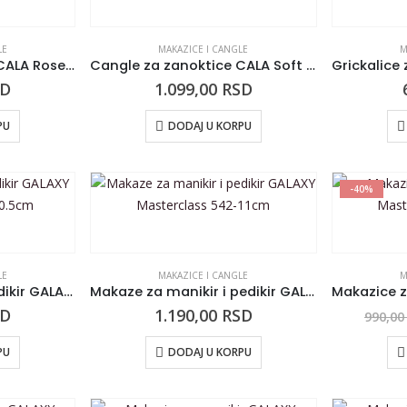
LE
MAKAZICE I CANGLE
M
Cangle za zanoktice CALA Rose Gold 7mm
Cangle za zanoktice CALA Soft Touch crne 7mm
SD
1.099,00
RSD
PU
DODAJ U KORPU
-40%
LE
MAKAZICE I CANGLE
M
Klešta za manikir i pedikir GALAXY Masterclass 540-10.5cm
Makaze za manikir i pedikir GALAXY Masterclass 542-11cm
SD
1.190,00
RSD
990,0
PU
DODAJ U KORPU