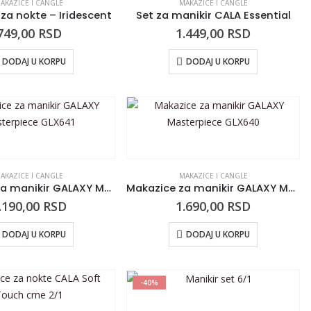
AKAZICE I CANGLE
MAKAZICE I CANGLE
 za nokte – Iridescent
Set za manikir CALA Essential
749,00
RSD
1.449,00
RSD
DODAJ U KORPU
DODAJ U KORPU
AKAZICE I CANGLE
MAKAZICE I CANGLE
Makazice za manikir GALAXY Masterpiece GLX641
Makazice za manikir GALAXY Masterpiece GLX640
.190,00
RSD
1.690,00
RSD
DODAJ U KORPU
DODAJ U KORPU
-40%