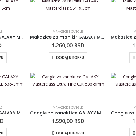
LE
MAKAZICE I CANGLE
M
Makazice za manikir GALAXY Masterclass 550-9.5cm
Makazice za manikir GALAXY Masterclass 551-9.5cm
D
1.260,00
RSD
1
PU
DODAJ U KORPU
LE
MAKAZICE I CANGLE
M
Cangle za zanoktice GALAXY Masterclass Extra Fine Cut 536-3mm
Cangle za zanoktice GALAXY Masterclass Extra Fine Cut 536-5mm
SD
1.590,00
RSD
1
PU
DODAJ U KORPU