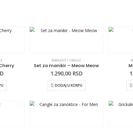
LE
MAKAZICE I CANGLE
M
 Cherry
Set za manikir – Meow Meow
Ma
SD
1.290,00
RSD
1
PU
DODAJ U KORPU