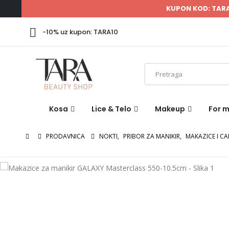
KUPON KOD: TAR
-10% uz kupon: TARA10
Kosa
Lice & Telo
Makeup
For 
PRODAVNICA
NOKTI
,
PRIBOR ZA MANIKIR
,
MAKAZICE I C