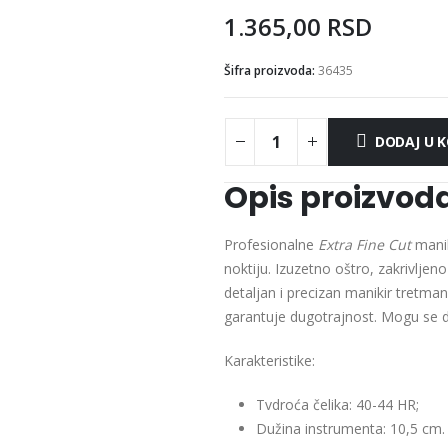
1.365,00
RSD
Šifra proizvoda:
36435
DODAJ U 
Opis proizvod
Profesionalne
Extra Fine Cut
manik
noktiju. Izuzetno oštro, zakrivljen
detaljan i precizan manikir tretman
garantuje dugotrajnost. Mogu se dezi
Karakteristike:
Tvdroća čelika: 40-44 HR;
Dužina instrumenta: 10,5 cm.