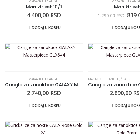
MAKAZICE I CANGLE
MAKAZICE I CANG
Manikir set 10/1
Manikir set
4.400,00
RSD
839,
1.290,00
RSD
DODAJ U KORPU
DODAJ U KOR
MAKAZICE I CANGLE
MAKAZICE I CANGLE
,
ŠPATULE I POD
Cangle za zanoktice GALAXY Masterpiece GLX644
2.740,00
RSD
2.890,00
R
DODAJ U KORPU
DODAJ U KOR