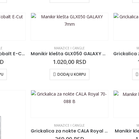
LE
MAKAZICE I CANGLE
M
Manikir klešta KIEPE Cobalt E-Cut 0613-3
Manikir klešta GLX050 GALAXY 7mm
SD
1.020,00
RSD
PU
DODAJ U KORPU
MAKAZICE I CANGLE
M
Grickalica za nokte CALA Royal 70-088 B
Manikir k