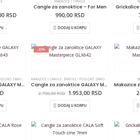
LE
MAKAZICE I CANGLE
M
Cangle za zanoktice – For Men
Grickalice
00
RSD
990,00
RSD
PU
DODAJ U KORPU
-30%
IZAČI ZANOKTICA
MAKAZICE I CANGLE
,
ŠPATULE I PODIZAČI ZANOKTICA
M
Cangle za zanoktice GALAXY Masterpiece GLX643
Cangle za zanoktice GALAXY Masterpiece GLX642
SD
1.953,00
RSD
2
2.790,00
RSD
PU
DODAJ U KORPU