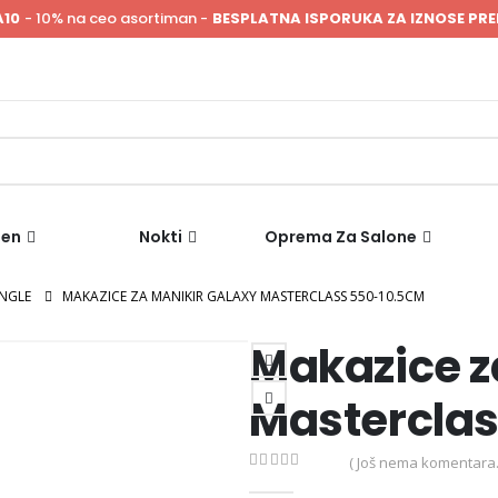
A10
- 10% na ceo asortiman -
BESPLATNA ISPORUKA ZA IZNOSE PRE
men
Nokti
Oprema Za Salone
ANGLE
MAKAZICE ZA MANIKIR GALAXY MASTERCLASS 550-10.5CM
Makazice z
Mastercla
( Još nema komentara.
0
out of 5