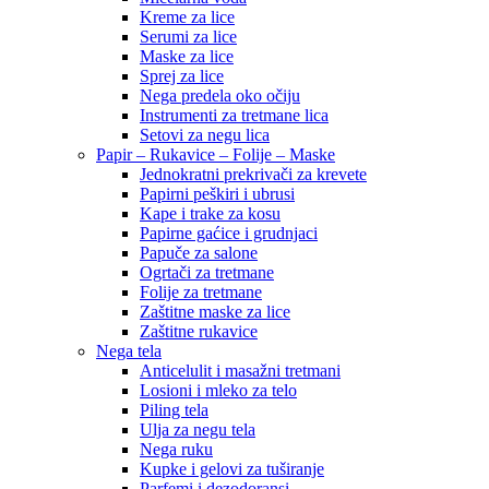
Kreme za lice
Serumi za lice
Maske za lice
Sprej za lice
Nega predela oko očiju
Instrumenti za tretmane lica
Setovi za negu lica
Papir – Rukavice – Folije – Maske
Jednokratni prekrivači za krevete
Papirni peškiri i ubrusi
Kape i trake za kosu
Papirne gaćice i grudnjaci
Papuče za salone
Ogrtači za tretmane
Folije za tretmane
Zaštitne maske za lice
Zaštitne rukavice
Nega tela
Anticelulit i masažni tretmani
Losioni i mleko za telo
Piling tela
Ulja za negu tela
Nega ruku
Kupke i gelovi za tuširanje
Parfemi i dezodoransi