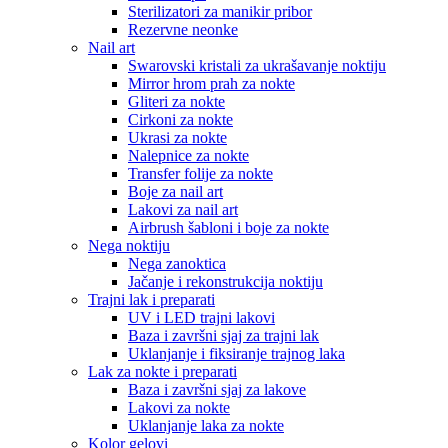
Sterilizatori za manikir pribor
Rezervne neonke
Nail art
Swarovski kristali za ukrašavanje noktiju
Mirror hrom prah za nokte
Gliteri za nokte
Cirkoni za nokte
Ukrasi za nokte
Nalepnice za nokte
Transfer folije za nokte
Boje za nail art
Lakovi za nail art
Airbrush šabloni i boje za nokte
Nega noktiju
Nega zanoktica
Jačanje i rekonstrukcija noktiju
Trajni lak i preparati
UV i LED trajni lakovi
Baza i završni sjaj za trajni lak
Uklanjanje i fiksiranje trajnog laka
Lak za nokte i preparati
Baza i završni sjaj za lakove
Lakovi za nokte
Uklanjanje laka za nokte
Kolor gelovi