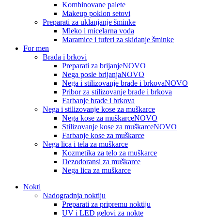
Kombinovane palete
Makeup poklon setovi
Preparati za uklanjanje šminke
Mleko i micelarna voda
Maramice i tuferi za skidanje šminke
For men
Brada i brkovi
Preparati za brijanje
NOVO
Nega posle brijanja
NOVO
Nega i stilizovanje brade i brkova
NOVO
Pribor za stilizovanje brade i brkova
Farbanje brade i brkova
Nega i stilizovanje kose za muškarce
Nega kose za muškarce
NOVO
Stilizovanje kose za muškarce
NOVO
Farbanje kose za muškarce
Nega lica i tela za muškarce
Kozmetika za telo za muškarce
Dezodoransi za muškarce
Nega lica za muškarce
Nokti
Nadogradnja noktiju
Preparati za pripremu noktiju
UV i LED gelovi za nokte