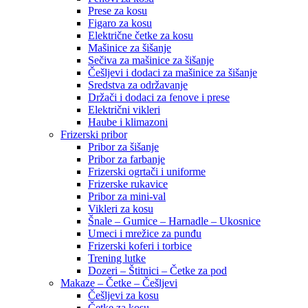
Prese za kosu
Figaro za kosu
Električne četke za kosu
Mašinice za šišanje
Sečiva za mašinice za šišanje
Češljevi i dodaci za mašinice za šišanje
Sredstva za održavanje
Držači i dodaci za fenove i prese
Električni vikleri
Haube i klimazoni
Frizerski pribor
Pribor za šišanje
Pribor za farbanje
Frizerski ogrtači i uniforme
Frizerske rukavice
Pribor za mini-val
Vikleri za kosu
Šnale – Gumice – Harnadle – Ukosnice
Umeci i mrežice za punđu
Frizerski koferi i torbice
Trening lutke
Dozeri – Štitnici – Četke za pod
Makaze – Četke – Češljevi
Češljevi za kosu
Četke za kosu