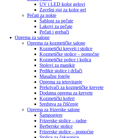
UV i LED kolor gelovi
Završni sjaj za kolor gel
Pečati za nokte
Šabloni za pečate
Lakovi za pečate
Pečati i grebači
Oprema za salone
Oprema za kozmetičke salone
Kozmetički kreveti i stolice
Kozmetičke stolice – pomoćne
Kozmetičke police i kolica
Stolovi za manikir
Pedikir stolice i držači
Masažne fotelje
Oprema za tetoviranje
Prekrivači za kozmetičke krevete
Dodatna oprema za krevete
Kozmetički koferi
Sredstva za čišćenje
Oprema za frizerske salone
Šamponjere
Frizerske stolice – radne
Berberske stolice
Frizerske stolice – pomoćne
Stolice za čekaonice