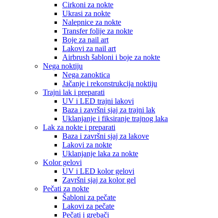
Cirkoni za nokte
Ukrasi za nokte
Nalepnice za nokte
Transfer folije za nokte
Boje za nail art
Lakovi za nail art
Airbrush šabloni i boje za nokte
Nega noktiju
Nega zanoktica
Jačanje i rekonstrukcija noktiju
Trajni lak i preparati
UV i LED trajni lakovi
Baza i završni sjaj za trajni lak
Uklanjanje i fiksiranje trajnog laka
Lak za nokte i preparati
Baza i završni sjaj za lakove
Lakovi za nokte
Uklanjanje laka za nokte
Kolor gelovi
UV i LED kolor gelovi
Završni sjaj za kolor gel
Pečati za nokte
Šabloni za pečate
Lakovi za pečate
Pečati i grebači