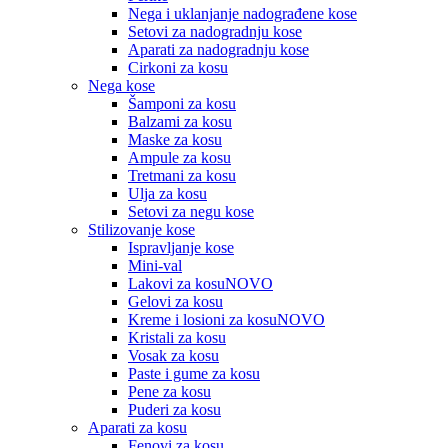
Nega i uklanjanje nadograđene kose
Setovi za nadogradnju kose
Aparati za nadogradnju kose
Cirkoni za kosu
Nega kose
Šamponi za kosu
Balzami za kosu
Maske za kosu
Ampule za kosu
Tretmani za kosu
Ulja za kosu
Setovi za negu kose
Stilizovanje kose
Ispravljanje kose
Mini-val
Lakovi za kosu
NOVO
Gelovi za kosu
Kreme i losioni za kosu
NOVO
Kristali za kosu
Vosak za kosu
Paste i gume za kosu
Pene za kosu
Puderi za kosu
Aparati za kosu
Fenovi za kosu