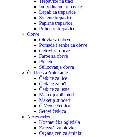
Trepavice na traci
Individualne trepavice
Lepak za trepavice
Svilene trepavice
Papirne trepavice
Pribor za trepavice
Obrve
Olovke za obrve
Pomade i senke za obrve
Gelovi za obrve
Farbe za obrve
Pincete
Stilizovanje obrva
Četkice za šminkanje
Četkice za lice
Četkice za oči
Četkice za usne
Makeup aplikatori
Makeup sunđeri
Čišćenje četkica
Setovi četkica
Accessories
Kozmetička ogledala
Zarezači za olovke
Organajzeri za šminku