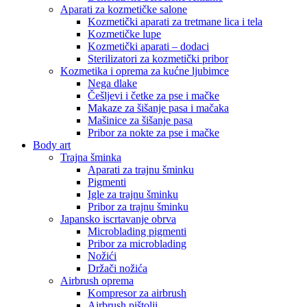
Aparati za kozmetičke salone
Kozmetički aparati za tretmane lica i tela
Kozmetičke lupe
Kozmetički aparati – dodaci
Sterilizatori za kozmetički pribor
Kozmetika i oprema za kućne ljubimce
Nega dlake
Češljevi i četke za pse i mačke
Makaze za šišanje pasa i mačaka
Mašinice za šišanje pasa
Pribor za nokte za pse i mačke
Body art
Trajna šminka
Aparati za trajnu šminku
Pigmenti
Igle za trajnu šminku
Pribor za trajnu šminku
Japansko iscrtavanje obrva
Microblading pigmenti
Pribor za microblading
Nožići
Držači nožića
Airbrush oprema
Kompresor za airbrush
Airbrush pištolji