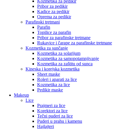
Kozmetika za pedikir
Pribor za pedikir
Kadice za pedikir
Oprema za pedikir
Parafinski tretmani
Parafin
Topilice za parafin
Pribor za parafinske tretmane
Rukavice i čarape za parafinske tretmane
Kozmetika za sunčanje
Kozmetika za solarijum
Kozmetika za samopotamnjivanje
Kozmetika za zaštitu od sunca
Kineska i korejska kozmetika
Sheet maske
Roleri i aparati za lice
Kozmetika za lice
Pedikir maske
Makeup
Lice
Prajmeri za lice
Korektori za lice
Tečni puderi za lice
Puderi u prahu i kamenu
Hajlajteri