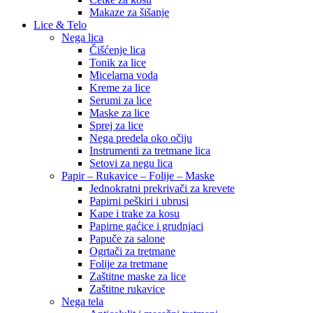
Makaze za šišanje
Lice & Telo
Nega lica
Čišćenje lica
Tonik za lice
Micelarna voda
Kreme za lice
Serumi za lice
Maske za lice
Sprej za lice
Nega predela oko očiju
Instrumenti za tretmane lica
Setovi za negu lica
Papir – Rukavice – Folije – Maske
Jednokratni prekrivači za krevete
Papirni peškiri i ubrusi
Kape i trake za kosu
Papirne gaćice i grudnjaci
Papuče za salone
Ogrtači za tretmane
Folije za tretmane
Zaštitne maske za lice
Zaštitne rukavice
Nega tela