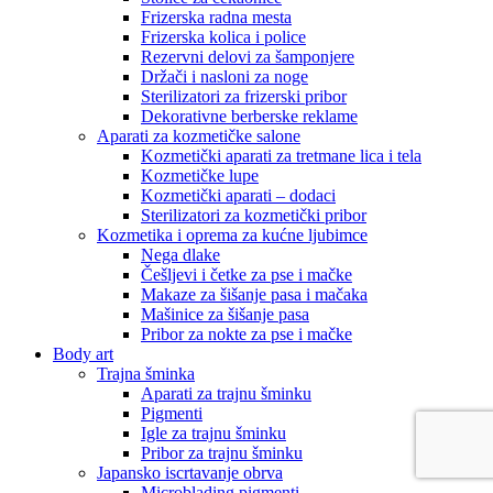
Frizerska radna mesta
Frizerska kolica i police
Rezervni delovi za šamponjere
Držači i nasloni za noge
Sterilizatori za frizerski pribor
Dekorativne berberske reklame
Aparati za kozmetičke salone
Kozmetički aparati za tretmane lica i tela
Kozmetičke lupe
Kozmetički aparati – dodaci
Sterilizatori za kozmetički pribor
Kozmetika i oprema za kućne ljubimce
Nega dlake
Češljevi i četke za pse i mačke
Makaze za šišanje pasa i mačaka
Mašinice za šišanje pasa
Pribor za nokte za pse i mačke
Body art
Trajna šminka
Aparati za trajnu šminku
Pigmenti
Igle za trajnu šminku
Pribor za trajnu šminku
Japansko iscrtavanje obrva
Microblading pigmenti