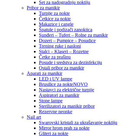
Set za nadogradnju noktiju
Pribor za manikir
Turpije za nokte
Četkice za nokte
Makazice i cangle
Špatule i podizači zanoktica
Sunđeri – Tuferi – Rolne za manikir
Dozeri – Pumpice – Posudice
Trening ruke i nasloni
Stalci – Klaseri – Rozetne
Četke za prašinu
Posude i sredstva za dezinfekciju
Ostali pribor za manikir
Aparati za manikir
LED i UV lampe
Brusilice za nokte
NOVO
Nastavci za električne turpije
Aspiratori za manikir
Stone lampe
Sterilizatori za manikir pribor
Rezervne neonke
Nail art
Swarovski kristali za ukrašavanje noktiju
Mirror hrom prah za nokte
Gliteri za nokte