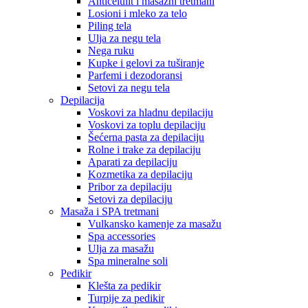
Anticelulit i masažni tretmani
Losioni i mleko za telo
Piling tela
Ulja za negu tela
Nega ruku
Kupke i gelovi za tuširanje
Parfemi i dezodoransi
Setovi za negu tela
Depilacija
Voskovi za hladnu depilaciju
Voskovi za toplu depilaciju
Šećerna pasta za depilaciju
Rolne i trake za depilaciju
Aparati za depilaciju
Kozmetika za depilaciju
Pribor za depilaciju
Setovi za depilaciju
Masaža i SPA tretmani
Vulkansko kamenje za masažu
Spa accessories
Ulja za masažu
Spa mineralne soli
Pedikir
Klešta za pedikir
Turpije za pedikir