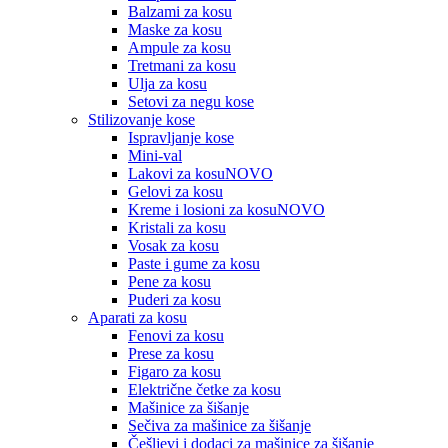
Balzami za kosu
Maske za kosu
Ampule za kosu
Tretmani za kosu
Ulja za kosu
Setovi za negu kose
Stilizovanje kose
Ispravljanje kose
Mini-val
Lakovi za kosu
NOVO
Gelovi za kosu
Kreme i losioni za kosu
NOVO
Kristali za kosu
Vosak za kosu
Paste i gume za kosu
Pene za kosu
Puderi za kosu
Aparati za kosu
Fenovi za kosu
Prese za kosu
Figaro za kosu
Električne četke za kosu
Mašinice za šišanje
Sečiva za mašinice za šišanje
Češljevi i dodaci za mašinice za šišanje