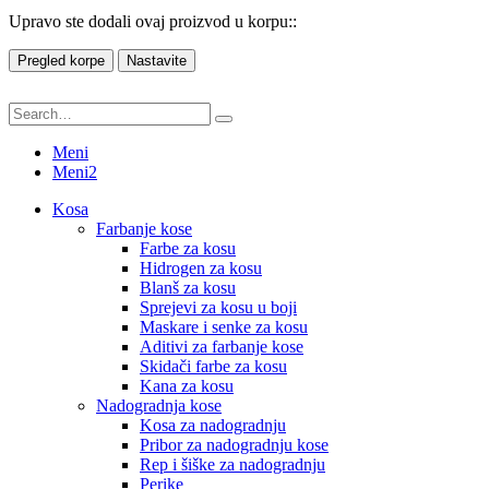
Upravo ste dodali ovaj proizvod u korpu::
Pregled korpe
Nastavite
Meni
Meni2
Kosa
Farbanje kose
Farbe za kosu
Hidrogen za kosu
Blanš za kosu
Sprejevi za kosu u boji
Maskare i senke za kosu
Aditivi za farbanje kose
Skidači farbe za kosu
Kana za kosu
Nadogradnja kose
Kosa za nadogradnju
Pribor za nadogradnju kose
Rep i šiške za nadogradnju
Perike