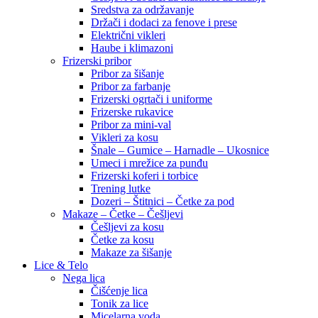
Sredstva za održavanje
Držači i dodaci za fenove i prese
Električni vikleri
Haube i klimazoni
Frizerski pribor
Pribor za šišanje
Pribor za farbanje
Frizerski ogrtači i uniforme
Frizerske rukavice
Pribor za mini-val
Vikleri za kosu
Šnale – Gumice – Harnadle – Ukosnice
Umeci i mrežice za punđu
Frizerski koferi i torbice
Trening lutke
Dozeri – Štitnici – Četke za pod
Makaze – Četke – Češljevi
Češljevi za kosu
Četke za kosu
Makaze za šišanje
Lice & Telo
Nega lica
Čišćenje lica
Tonik za lice
Micelarna voda