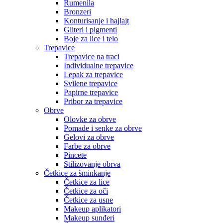
Rumenila
Bronzeri
Konturisanje i hajlajt
Gliteri i pigmenti
Boje za lice i telo
Trepavice
Trepavice na traci
Individualne trepavice
Lepak za trepavice
Svilene trepavice
Papirne trepavice
Pribor za trepavice
Obrve
Olovke za obrve
Pomade i senke za obrve
Gelovi za obrve
Farbe za obrve
Pincete
Stilizovanje obrva
Četkice za šminkanje
Četkice za lice
Četkice za oči
Četkice za usne
Makeup aplikatori
Makeup sunđeri