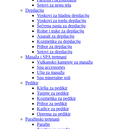
Setovi za negu tela
Depilacija
Voskovi za hladnu depilaciju
Voskovi za toplu depilaciju
Šećerna pasta za depilaciju
Rolne i trake za depilaciju
Aparati za depilaciju
Kozmetika za depilaciju
Pribor za depilaciju
Setovi za depilaciju
Masaža i SPA tretmani
Vulkansko kamenje za masažu
Spa accessories
Ulja za masažu
Spa mineralne soli
Pedikir
Klešta za pedikir
Turpije za pedikir
Kozmetika za pedikir
Pribor za pedikir
Kadice za pedikir
Oprema za pedikir
Parafinski tretmani
Parafin