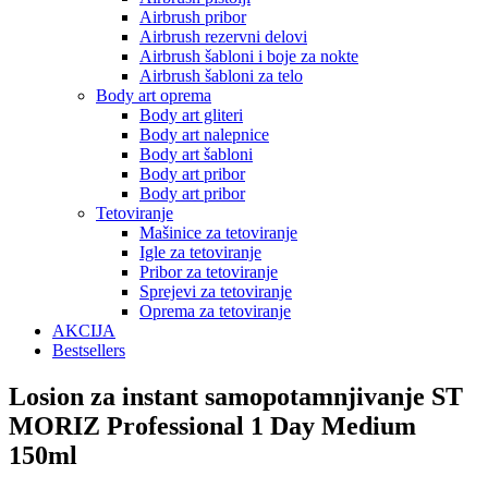
Airbrush pribor
Airbrush rezervni delovi
Airbrush šabloni i boje za nokte
Airbrush šabloni za telo
Body art oprema
Body art gliteri
Body art nalepnice
Body art šabloni
Body art pribor
Body art pribor
Tetoviranje
Mašinice za tetoviranje
Igle za tetoviranje
Pribor za tetoviranje
Sprejevi za tetoviranje
Oprema za tetoviranje
AKCIJA
Bestsellers
Losion za instant samopotamnjivanje ST
MORIZ Professional 1 Day Medium
150ml