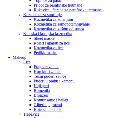
Topilice za parafin
Pribor za parafinske tretmane
Rukavice i čarape za parafinske tretmane
Kozmetika za sunčanje
Kozmetika za solarijum
Kozmetika za samopotamnjivanje
Kozmetika za zaštitu od sunca
Kineska i korejska kozmetika
Sheet maske
Roleri i aparati za lice
Kozmetika za lice
Pedikir maske
Makeup
Lice
Prajmeri za lice
Korektori za lice
Tečni puderi za lice
Puderi u prahu i kamenu
Hajlajteri
Rumenila
Bronzeri
Konturisanje i hajlajt
Gliteri i pigmenti
Boje za lice i telo
Trepavice