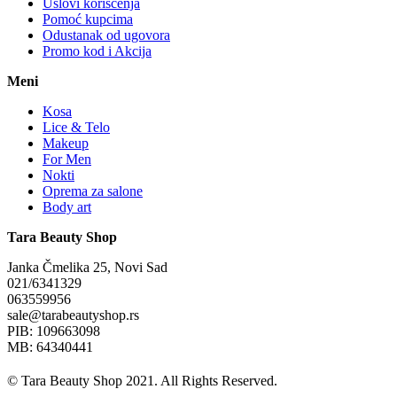
Uslovi korišćenja
Pomoć kupcima
Odustanak od ugovora
Promo kod i Akcija
Meni
Kosa
Lice & Telo
Makeup
For Men
Nokti
Oprema za salone
Body art
Tara Beauty Shop
Janka Čmelika 25, Novi Sad
021/6341329
063559956
sale@tarabeautyshop.rs
PIB: 109663098
MB: 64340441
© Tara Beauty Shop 2021. All Rights Reserved.