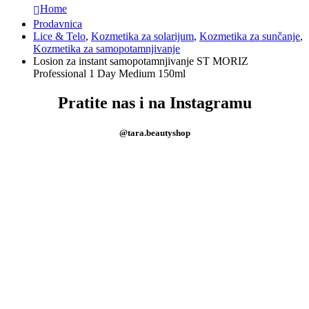
Home
Prodavnica
Lice & Telo
,
Kozmetika za solarijum
,
Kozmetika za sunčanje
,
Kozmetika za samopotamnjivanje
Losion za instant samopotamnjivanje ST MORIZ
Professional 1 Day Medium 150ml
Pratite nas i na Instagramu
@tara.beautyshop