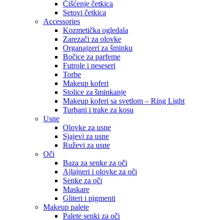
Čišćenje četkica
Setovi četkica
Accessories
Kozmetička ogledala
Zarezači za olovke
Organajzeri za šminku
Bočice za parfeme
Futrole i neseseri
Torbe
Makeup koferi
Stolice za šminkanje
Makeup koferi sa svetlom – Ring Light
Turbani i trake za kosu
Usne
Olovke za usne
Sjajevi za usne
Ruževi za usne
Oči
Baza za senke za oči
Ajlajneri i olovke za oči
Senke za oči
Maskare
Gliteri i pigmenti
Makeup palete
Palete senki za oči