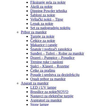
Fiksiranje gela za nokte
Akrili za nokte
Dipping Powder tehnika
Šabloni za nokte
Veštački nokti – Tipse
Lepak za nokte
Set za nadogradnju noktiju
Pribor za manikir
Turpije za nokte
Četkice za nokte
Makazice i cangle
Špatule i podizači zanoktica
Sunđeri – Tuferi – Rolne za manikir
Dozeri – Pumpice – Posudice
Trening ruke i nasloni
Stalci – Klaseri – Rozetne
Četke za prašinu
Posude i sredstva za dezinfekciju
Ostali pribor za manikir
Aparati za manikir
LED i UV lampe
Brusilice za nokte
NOVO
Nastavci za električne turpije
Aspiratori za manikir
Stone lampe