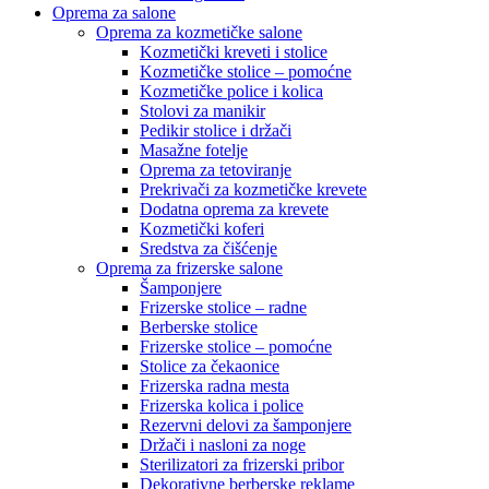
Oprema za salone
Oprema za kozmetičke salone
Kozmetički kreveti i stolice
Kozmetičke stolice – pomoćne
Kozmetičke police i kolica
Stolovi za manikir
Pedikir stolice i držači
Masažne fotelje
Oprema za tetoviranje
Prekrivači za kozmetičke krevete
Dodatna oprema za krevete
Kozmetički koferi
Sredstva za čišćenje
Oprema za frizerske salone
Šamponjere
Frizerske stolice – radne
Berberske stolice
Frizerske stolice – pomoćne
Stolice za čekaonice
Frizerska radna mesta
Frizerska kolica i police
Rezervni delovi za šamponjere
Držači i nasloni za noge
Sterilizatori za frizerski pribor
Dekorativne berberske reklame