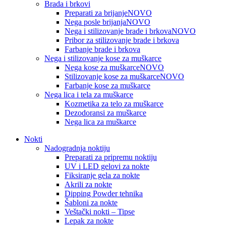
Brada i brkovi
Preparati za brijanje
NOVO
Nega posle brijanja
NOVO
Nega i stilizovanje brade i brkova
NOVO
Pribor za stilizovanje brade i brkova
Farbanje brade i brkova
Nega i stilizovanje kose za muškarce
Nega kose za muškarce
NOVO
Stilizovanje kose za muškarce
NOVO
Farbanje kose za muškarce
Nega lica i tela za muškarce
Kozmetika za telo za muškarce
Dezodoransi za muškarce
Nega lica za muškarce
Nokti
Nadogradnja noktiju
Preparati za pripremu noktiju
UV i LED gelovi za nokte
Fiksiranje gela za nokte
Akrili za nokte
Dipping Powder tehnika
Šabloni za nokte
Veštački nokti – Tipse
Lepak za nokte