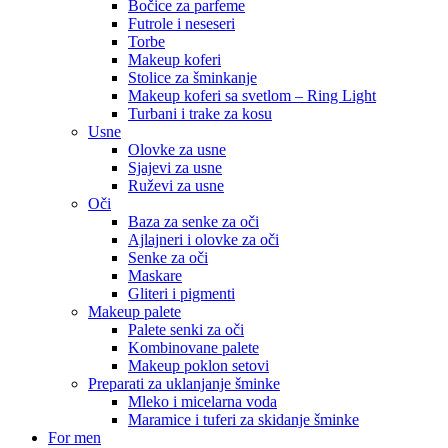
Bočice za parfeme
Futrole i neseseri
Torbe
Makeup koferi
Stolice za šminkanje
Makeup koferi sa svetlom – Ring Light
Turbani i trake za kosu
Usne
Olovke za usne
Sjajevi za usne
Ruževi za usne
Oči
Baza za senke za oči
Ajlajneri i olovke za oči
Senke za oči
Maskare
Gliteri i pigmenti
Makeup palete
Palete senki za oči
Kombinovane palete
Makeup poklon setovi
Preparati za uklanjanje šminke
Mleko i micelarna voda
Maramice i tuferi za skidanje šminke
For men