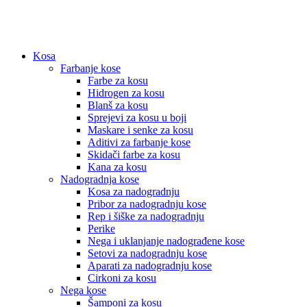
Kosa
Farbanje kose
Farbe za kosu
Hidrogen za kosu
Blanš za kosu
Sprejevi za kosu u boji
Maskare i senke za kosu
Aditivi za farbanje kose
Skidači farbe za kosu
Kana za kosu
Nadogradnja kose
Kosa za nadogradnju
Pribor za nadogradnju kose
Rep i šiške za nadogradnju
Perike
Nega i uklanjanje nadograđene kose
Setovi za nadogradnju kose
Aparati za nadogradnju kose
Cirkoni za kosu
Nega kose
Šamponi za kosu