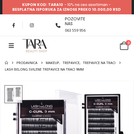
KUPON KOD: TARA10
- 10% na ceo asortiman -
BESPLATNA ISPORUKA ZA IZNOSE PREKO 10.000,00 RSD
POZOVITE
NAS
063 559 956
0
PRODAVNICA
MAKEUP
,
TREPAVICE
,
TREPAVICE NA TRACI
LASH BELONG SVILENE TREPAVICE NA TRACI 9MM