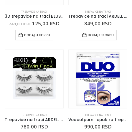
TREPAVICE NA TRACI
TREPAVICE NA TRACI
3D trepavice na traci BLUSH 0112
Trepavice na traci ARDELL Wispies 700
125,00
RSD
849,00
RSD
249,00
RSD
DODAJ U KORPU
DODAJ U KORPU
TREPAVICE NA TRACI
TREPAVICE NA TRACI
Trepavice na traci ARDELL Twin Pack 120 2/1
Vodootporni lepak za trepavice na traci DUO Providni 5g
780,00
RSD
990,00
RSD