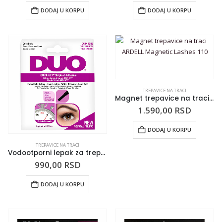
DODAJ U KORPU
DODAJ U KORPU
TREPAVICE NA TRACI
Magnet trepavice na traci ARDELL Magnetic Lashes 110
1.590,00
RSD
DODAJ U KORPU
TREPAVICE NA TRACI
Vodootporni lepak za trepavice na traci DUO Crni 5g
990,00
RSD
DODAJ U KORPU