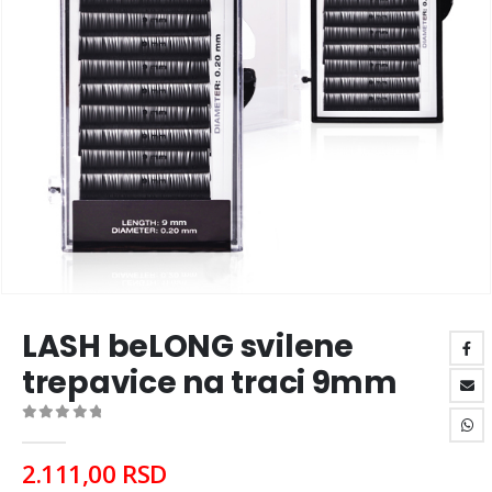
LASH beLONG svilene
trepavice na traci 9mm
0
out of 5
2.111,00
RSD