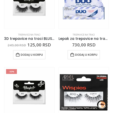
TREPAVICE NA TRACI
TREPAVICE NA TRACI
3D trepavice na traci BLUSH 0117
Lepak za trepavice na traci DUO Candy Providni 7g
125,00
RSD
730,00
RSD
249,00
RSD
DODAJ U KORPU
DODAJ U KORPU
-50%