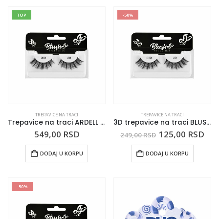
TOP
-50%
TREPAVICE NA TRACI
TREPAVICE NA TRACI
Trepavice na traci ARDELL Studio Effects Demi Wispies
3D trepavice na traci BLUSH 0110
549,00
RSD
125,00
RSD
249,00
RSD
DODAJ U KORPU
DODAJ U KORPU
-50%