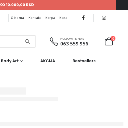
KO 10.000,00 RSD
O Nama
Kontakt
Korpa
Kasa
POZOVITE NAS
0
063 559 956
Body Art
AKCIJA
Bestsellers