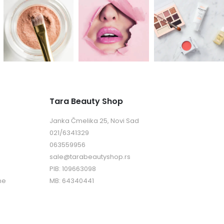
Tara Beauty Shop
Janka Čmelika 25, Novi Sad
021/6341329
063559956
sale@tarabeautyshop.rs
PIB: 109663098
ne
MB: 64340441