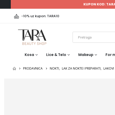
KUPON KOD: TAR
-10% uz kupon: TARA10
Kosa
Lice & Telo
Makeup
For 
PRODAVNICA
NOKTI
,
LAK ZA NOKTE I PREPARATI
,
LAKOVI