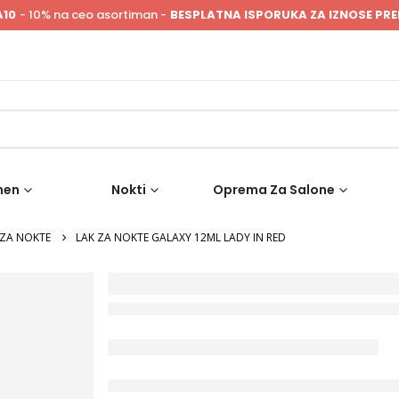
A10
- 10% na ceo asortiman -
BESPLATNA ISPORUKA ZA IZNOSE PRE
men
Nokti
Oprema Za Salone
 ZA NOKTE
LAK ZA NOKTE GALAXY 12ML LADY IN RED