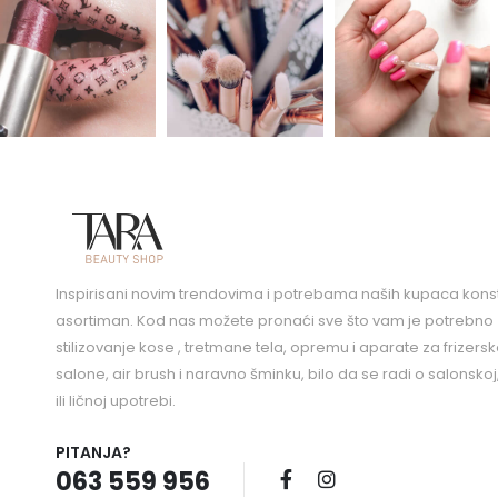
Inspirisani novim trendovima i potrebama naših kupaca kons
asortiman. Kod nas možete pronaći sve što vam je potrebno 
stilizovanje kose , tretmane tela, opremu i aparate za frizers
salone, air brush i naravno šminku, bilo da se radi o salonskoj
ili ličnoj upotrebi.
PITANJA?
063 559 956