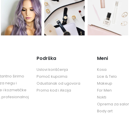
Podrška
Meni
Uslovi korišćenja
Kosa
tantno širimo
Pomoć kupcima
Lice & Telo
za negu i
Odustanak od ugovora
Makeup
ke i kozmetičke
Promo kod i Akcija
For Men
, profesionalnoj
Nokti
Oprema za salo
Body art