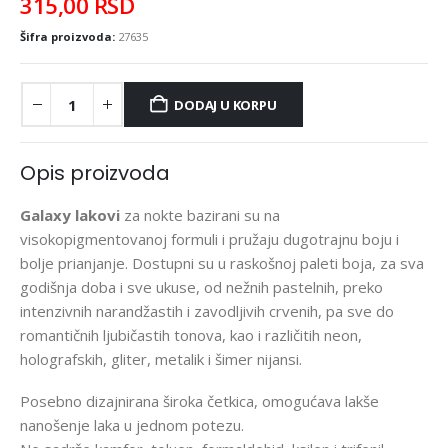
315,00
RSD
Šifra proizvoda:
27635
DODAJ U KORPU
Opis proizvoda
Galaxy lakovi
za nokte bazirani su na
visokopigmentovanoj formuli i pružaju dugotrajnu boju i
bolje prianjanje. Dostupni su u raskošnoj paleti boja, za sva
godišnja doba i sve ukuse, od nežnih pastelnih, preko
intenzivnih narandžastih i zavodljivih crvenih, pa sve do
romantičnih ljubičastih tonova, kao i različitih neon,
holografskih, gliter, metalik i šimer nijansi.
Posebno dizajnirana široka četkica, omogućava lakše
nanošenje laka u jednom potezu.