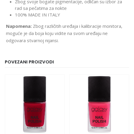
Zbog svoje bogate pigmentacije, odličan su izbor za
rad sa pečatima za nokte
100% MADE IN ITALY
Napomena:
Zbog različitih uređaja i kalibracije monitora,
moguće je da boja koju vidite na svom uređaju ne
odgovara stvarnoj nijansi.
POVEZANI PROIZVODI