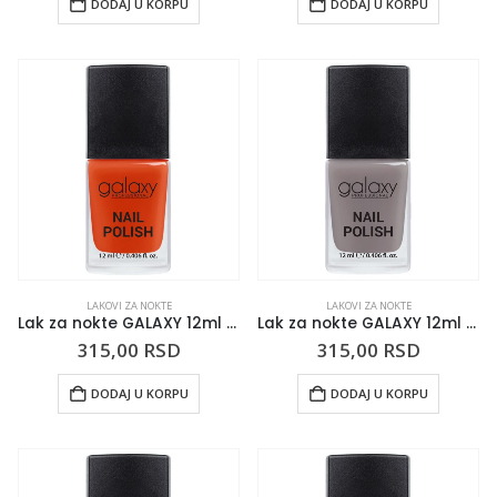
DODAJ U KORPU
DODAJ U KORPU
LAKOVI ZA NOKTE
LAKOVI ZA NOKTE
Lak za nokte GALAXY 12ml Orange You Redy
Lak za nokte GALAXY 12ml Sleepless Night
315,00
RSD
315,00
RSD
DODAJ U KORPU
DODAJ U KORPU