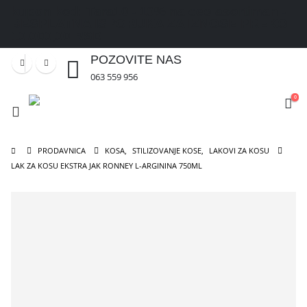
kupon kod: Tara10
- 10% na ceo asortiman -
BESPLATNA ISPORUKA ZA IZNOSE PREKO
10.000,00 RSD
POZOVITE NAS
063 559 956
0
PRODAVNICA
KOSA
,
STILIZOVANJE KOSE
,
LAKOVI ZA KOSU
LAK ZA KOSU EKSTRA JAK RONNEY L-ARGININA 750ML