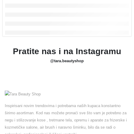
Pratite nas i na Instagramu
@tara.beautyshop
Inspirisani novim trendovima i potrebama naših kupaca konstantno
širimo asortiman. Kod nas možete pronaći sve što vam je potrebno za
negu i stilizovanje kose , tretmane tela, opremu i aparate za frizerske i
kozmetičke salone, air brush i naravno šminku, bilo da se radi o