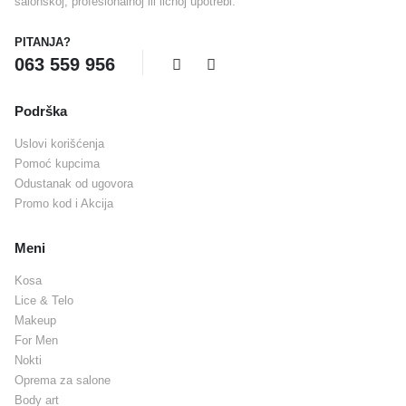
salonskoj, profesionalnoj ili ličnoj upotrebi.
PITANJA?
063 559 956
Podrška
Uslovi korišćenja
Pomoć kupcima
Odustanak od ugovora
Promo kod i Akcija
Meni
Kosa
Lice & Telo
Makeup
For Men
Nokti
Oprema za salone
Body art