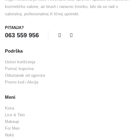
kozmetičke salone, air brush i naravno šminku, bilo da se radi o
salonskoj, profesionalnoj ili ličnoj upotrebi.
PITANJA?
063 559 956
Podrška
Uslovi korišćenja
Pomoć kupcima
Odustanak od ugovora
Promo kod i Akcija
Meni
Kosa
Lice & Telo
Makeup
For Men
Nokti