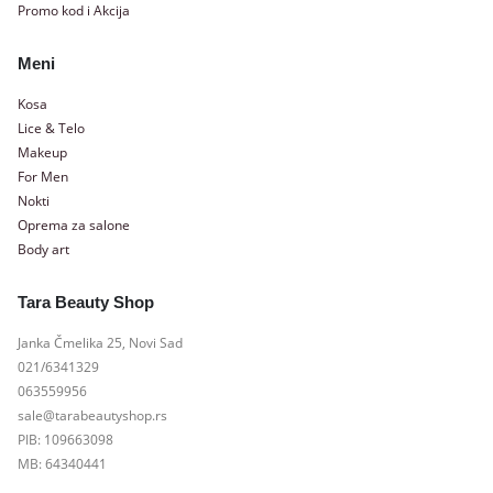
Promo kod i Akcija
Meni
Kosa
Lice & Telo
Makeup
For Men
Nokti
Oprema za salone
Body art
Tara Beauty Shop
Janka Čmelika 25, Novi Sad
021/6341329
063559956
sale@tarabeautyshop.rs
PIB: 109663098
MB: 64340441