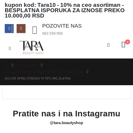
kupon kod: Tara10
- 10% na ceo asortiman -
BESPLATNA ISPORUKA ZA IZNOSE PREKO
10.000,00 RSD
POZOVITE NAS
063 559 956
0
PRODAVNICA
KOSA
,
FARBANJE KOSE
,
SPREJEVI ZA KOSU U BOJI
KOLOR SPREJ STREAKS ‘N TIPS 99G ZLATNA
Pratite nas i na Instagramu
@tara.beautyshop