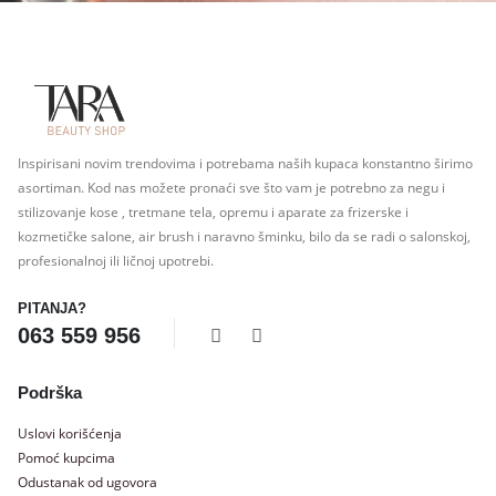
Inspirisani novim trendovima i potrebama naših kupaca konstantno širimo
asortiman. Kod nas možete pronaći sve što vam je potrebno za negu i
stilizovanje kose , tretmane tela, opremu i aparate za frizerske i
kozmetičke salone, air brush i naravno šminku, bilo da se radi o salonskoj,
profesionalnoj ili ličnoj upotrebi.
PITANJA?
063 559 956
Podrška
Uslovi korišćenja
Pomoć kupcima
Odustanak od ugovora