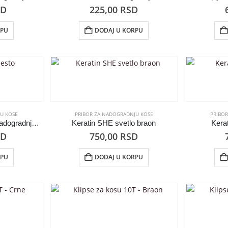
SD
225,00
RSD
RPU
DODAJ U KORPU
U KOSE
PRIBOR ZA NADOGRADNJU KOSE
PRIBO
Skidač Trimmer sistem nadogradnje VIDA HAIR 10ml
Keratin SHE svetlo braon
Kera
SD
750,00
RSD
RPU
DODAJ U KORPU