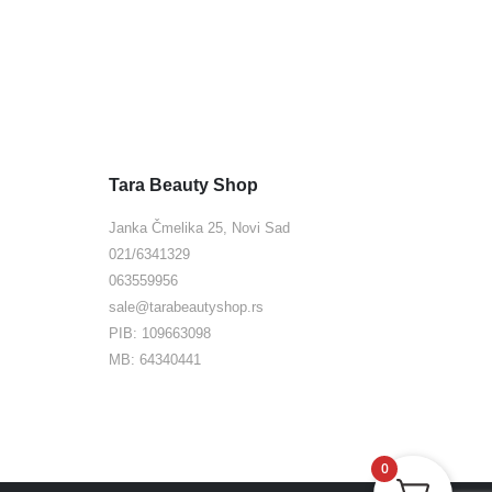
Tara Beauty Shop
Janka Čmelika 25, Novi Sad
021/6341329
063559956
sale@tarabeautyshop.rs
PIB: 109663098
MB: 64340441
0