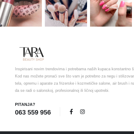
Inspirisani novim trendovima i potrebama naših kupaca konstantno š
Kod nas možete pronaći sve što vam je potrebno za negu i stilizova
tela, opremu i aparate za frizerske i kozmetičke salone, air brush i 
da se radi o salonskoj, profesionalnoj ili ličnoj upotrebi.
PITANJA?
063 559 956