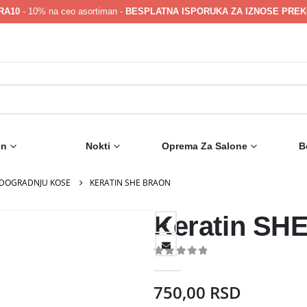
RA10
- 10% na ceo asortiman -
BESPLATNA ISPORUKA ZA IZNOSE PREKO
en
Nokti
Oprema Za Salone
B
ADOGRADNJU KOSE
KERATIN SHE BRAON
Keratin SHE
0
out of 5
750,00
RSD