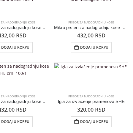
R ZA NADOGRADNJU KOSE
PRIBOR ZA NADOGRADNJU KOSE
Mikro prsten za nadogradnju kose SHE tamno bež 100/1
Mikro prsten za nadogradnju kose SHE mahagoni 100/1
432,00
RSD
432,00
RSD
DODAJ U KORPU
DODAJ U KORPU
R ZA NADOGRADNJU KOSE
PRIBOR ZA NADOGRADNJU KOSE
Mikro prsten za nadogradnju kose SHE crni 100/1
Igla za izvlačenje pramenova SHE
432,00
RSD
320,00
RSD
DODAJ U KORPU
DODAJ U KORPU