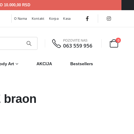
 10.000,00 RSD
O Nama
Kontakt
Korpa
Kasa
0
POZOVITE NAS
063 559 956
ody Art
AKCIJA
Bestsellers
 braon