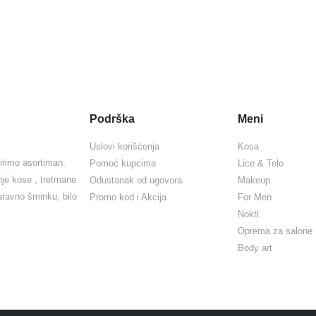
Podrška
Meni
Uslovi korišćenja
Kosa
irimo asortiman.
Pomoć kupcima
Lice & Telo
nje kose , tretmane
Odustanak od ugovora
Makeup
naravno šminku, bilo
Promo kod i Akcija
For Men
Nokti
Oprema za salone
Body art