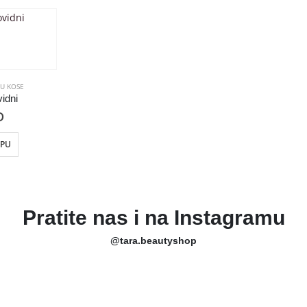
U KOSE
idni
D
RPU
Pratite nas i na Instagramu
@tara.beautyshop