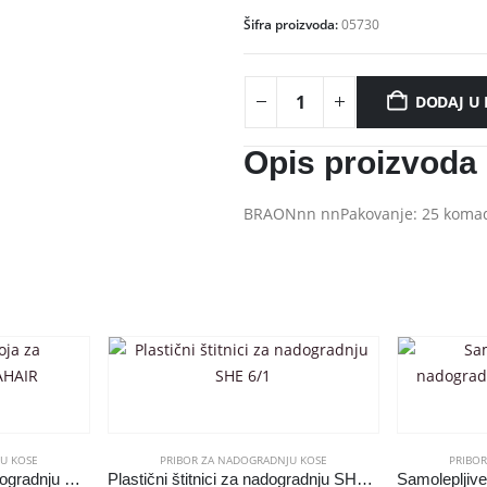
Šifra proizvoda:
05730
DODAJ U
Opis proizvoda
BRAONnn nnPakovanje: 25 koma
U KOSE
PRIBOR ZA NADOGRADNJU KOSE
PRIBO
Paleta nijansi boja za nadogradnju VIDAHAIR
Plastični štitnici za nadogradnju SHE 6/1