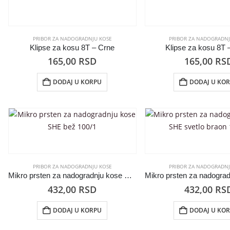
PRIBOR ZA NADOGRADNJU KOSE
PRIBOR ZA NADOGRADNJ
Klipse za kosu 8T – Crne
Klipse za kosu 8T
165,00
RSD
165,00
RS
DODAJ U KORPU
DODAJ U KO
PRIBOR ZA NADOGRADNJU KOSE
PRIBOR ZA NADOGRADNJ
Mikro prsten za nadogradnju kose SHE bež 100/1
432,00
RSD
432,00
RS
DODAJ U KORPU
DODAJ U KO