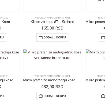
U KOSE
PRIBOR ZA NADOGRADNJU KOSE
PRIBO
 – Krem
Klipse za kosu 8T – Srebrne
D
165,00
RSD
RPU
DODAJ U KORPU
U KOSE
PRIBOR ZA NADOGRADNJU KOSE
PRIBO
Mikro prsten za nadogradnju kose SHE svetlo braon 100/1
Mikro prsten za nadogradnju kose SHE tamno braon 100/1
D
432,00
RSD
RPU
DODAJ U KORPU