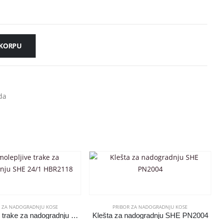
 KORPU
da
R ZA NADOGRADNJU KOSE
PRIBOR ZA NADOGRADNJU KOSE
Samolepljive trake za nadogradnju SHE 24/1 HBR2118
Klešta za nadogradnju SHE PN2004