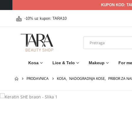
KUPON KOD: TA
-10% uz kupon: TARA10
Kosa
Lice & Telo
Makeup
For m
PRODAVNICA
KOSA
,
NADOGRADNJA KOSE
,
PRIBOR ZA N