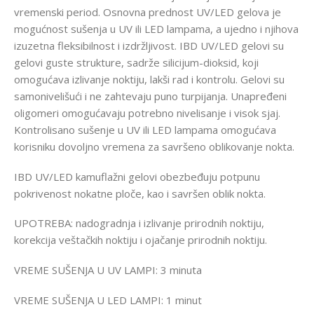
vremenski period. Osnovna prednost UV/LED gelova je
mogućnost sušenja u UV ili LED lampama, a ujedno i njihova
izuzetna fleksibilnost i izdržljivost. IBD UV/LED gelovi su
gelovi guste strukture, sadrže silicijum-dioksid, koji
omogućava izlivanje noktiju, lakši rad i kontrolu. Gelovi su
samonivelišući i ne zahtevaju puno turpijanja. Unapređeni
oligomeri omogućavaju potrebno nivelisanje i visok sjaj.
Kontrolisano sušenje u UV ili LED lampama omogućava
korisniku dovoljno vremena za savršeno oblikovanje nokta.
IBD UV/LED kamuflažni gelovi obezbeđuju potpunu
pokrivenost nokatne ploče, kao i savršen oblik nokta.
UPOTREBA: nadogradnja i izlivanje prirodnih noktiju,
korekcija veštačkih noktiju i ojačanje prirodnih noktiju.
VREME SUŠENJA U UV LAMPI: 3 minuta
VREME SUŠENJA U LED LAMPI: 1 minut