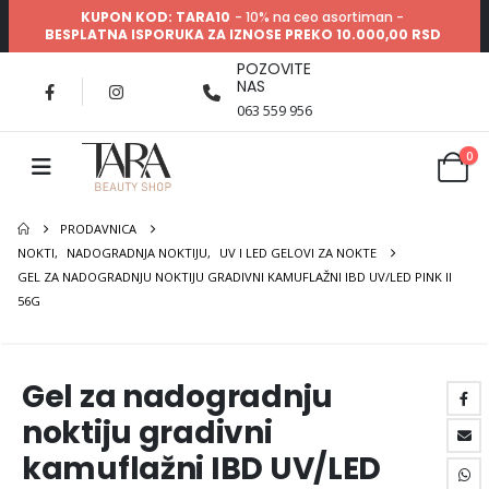
KUPON KOD: TARA10
- 10% na ceo asortiman -
BESPLATNA ISPORUKA ZA IZNOSE PREKO 10.000,00 RSD
POZOVITE
NAS
063 559 956
0
PRODAVNICA
NOKTI
,
NADOGRADNJA NOKTIJU
,
UV I LED GELOVI ZA NOKTE
GEL ZA NADOGRADNJU NOKTIJU GRADIVNI KAMUFLAŽNI IBD UV/LED PINK II
56G
Gel za nadogradnju
noktiju gradivni
kamuflažni IBD UV/LED