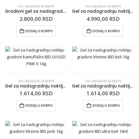
UV I LED GELOVI ZA NOKTE
UV I LED GELOVI ZA NOKTE
Gradivni gel za nadogradnju noktiju GALAXY LED/UV Clear 50g
Gel za nadogradnju noktiju gradivni kamuflažni IBD UV/LED PINK III 56g
2.800,00
RSD
4.990,00
RSD
DODAJ U KORPU
DODAJ U KORPU
UV I LED GELOVI ZA NOKTE
UV I LED GELOVI ZA NOKTE
Gel za nadogradnju noktiju gradivni kamuflažni IBD UV/LED PINK V 14g
Gel za nadogradnju noktiju gradivni Xtreme IBD beli 14g
1.614,00
RSD
1.614,00
RSD
DODAJ U KORPU
DODAJ U KORPU