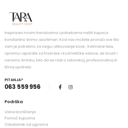
Inspirisani novim trendovima i potrebama naših kupaca
konstantno širimo asortiman. Kod nas možete pronaći sve što
vam je potrebno za negu i stilizovanje kose , tretmane tela,
opremu i aparate za frizerske i kozmetičke salone, air brush i
naravno šminku, bilo da se radi o salonskoj, profesionalnoj ili
ličnoj upotrebi.
PITANJA?
063 559 956
Podrška
Uslovi korišćenja
Pomoć kupcima
Odustanak od ugovora