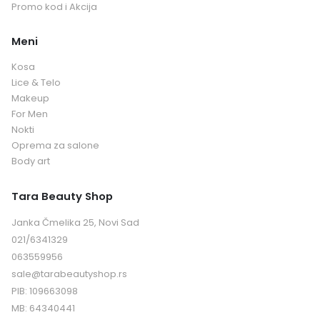
Promo kod i Akcija
Meni
Kosa
Lice & Telo
Makeup
For Men
Nokti
Oprema za salone
Body art
Tara Beauty Shop
Janka Čmelika 25, Novi Sad
021/6341329
063559956
sale@tarabeautyshop.rs
PIB: 109663098
MB: 64340441