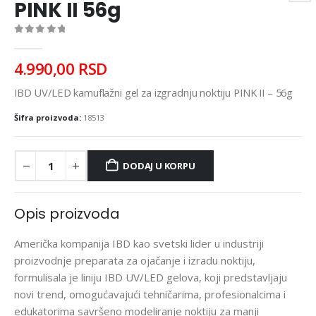
PINK II 56g
0
out of 5
4.990,00
RSD
IBD UV/LED kamuflažni gel za izgradnju noktiju PINK II – 56g
Šifra proizvoda:
18513
DODAJ U KORPU
Opis proizvoda
Američka kompanija IBD kao svetski lider u industriji
proizvodnje preparata za ojačanje i izradu noktiju,
formulisala je liniju IBD UV/LED gelova, koji predstavljaju
novi trend, omogućavajući tehničarima, profesionalcima i
edukatorima savršeno modeliranje noktiju za manji